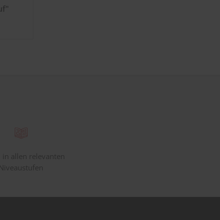
uf"
 in allen relevanten
Niveaustufen