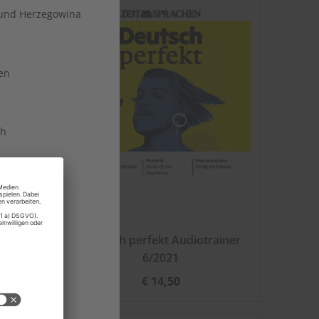
und Herzegowina
en
ch
stein
g 2022
Deutsch perfekt Audiotrainer
6/2021
edonien
€ 14,50
n