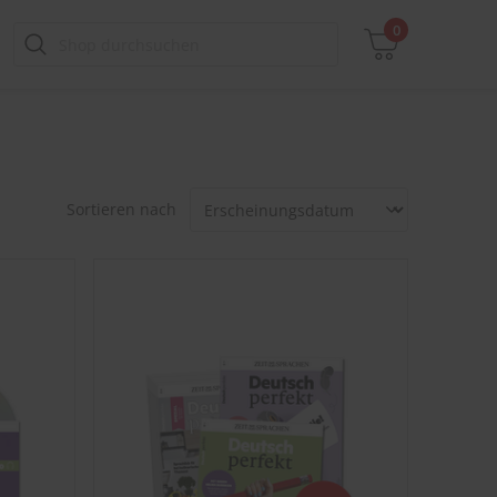
0
Zwischensumme
Sortieren nach
inkl. MwSt., ggf. zzgl. Versandkosten
Zum Warenkorb