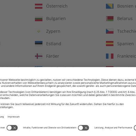
Österreich
Bosnien 
Bulgarien
Belarus
Zypern
Tschechi
d
Estland
Spanien
Färöer
Frankrei
Königreich
Griechenland
Kroatien
Irland
Island
Jersey
Liechten
sch perfekt Audiotrainer
Deutsch perfekt Jahrgan
Luxemburg
Lettland
Jahrgang 2022
Republik Moldau
Nordmaz
€ 149,90
€ 99,90
Niederlande
Norwege