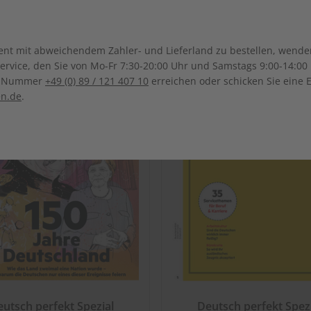
Ghana
Marokko
Südkorea
Kasachstan
Dominikanische Republik
Guadeloupe
Mauritius
Malawi
Sonderverwaltungsregion
Malaysia
Bolivien
Brasilien
t mit abweichendem Zahler- und Lieferland zu bestellen, wenden 
Macau
Honduras
Mexiko
Namibia
Nigeria
vice, den Sie von Mo-Fr 7:30-20:00 Uhr und Samstags 9:00-14:00 
Kolumbien
Ecuador
ce-Nummer
+49 (0) 89 / 121 407 10
erreichen oder schicken Sie eine 
Pakistan
Saudi-Arabi
Panama
El Salvador
Senegal
Tunesien
en.de
.
Paraguay
Uruguay
Syrien
Thailand
ten
Uganda
Südafrika
Taiwan
Usbekistan
utsch perfekt Spezial
Deutsch perfekt Spez