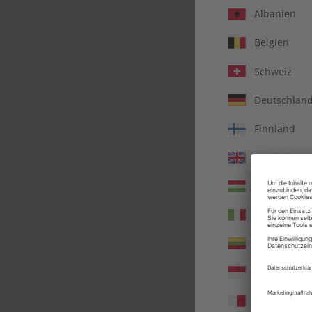
Albanien
Belgien
Schweiz
Deutschlan
Finnland
Vereinigtes 
Ungarn
Italien
Deut
Litauen
Monaco
Malta