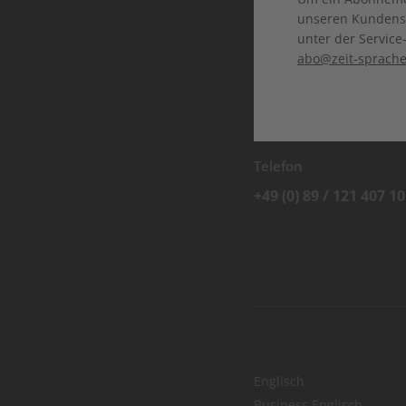
Guatemala
Mosambik
unseren Kundenser
Chile
unter der Servi
Philippinen
Nicaragua
Réunion
abo@zeit-sprach
Peru
Singapur
Vereinigte Staa
Tansania
Türkei
Vietnam
Telefon
+49 (0) 89 / 121 407 10
Englisch
Business Englisch