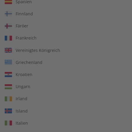
Spanien
69,93 €
Finnland
inkl. MwSt. und
Versand
Färöer
In den Warenkorb
Frankreich
Vereinigtes Königreich
Die Abrechnung erfolgt halbjährlich.
Griechenland
Kroatien
Ungarn
Spotlight Magazin
Irland
Island
Spannende Berichte über Land, Leute und
Kultur
Italien