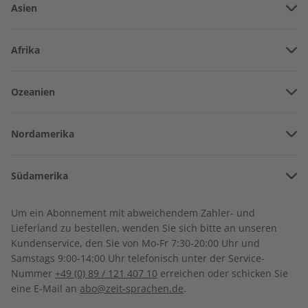
Ich habe noch eine Frage, an wen kann ich mich
Asien
dafür bitte den
Kundenservice
.
wenden?
Vereinigte Arabische Emirate
Afrika
Antworten auf viele weitere Fragen finden Sie im
FAQ-
Afghanistan
Bereich
.
Angola
Ozeanien
IHRE VORTEILE
Armenien
Wenn Sie darüber hinaus noch Fragen haben, kontaktieren
Burkina Faso
Sie gerne unseren ZEIT SPRACHEN-Kundenservice. Den
Amerikanisch-Samoa
Aserbaidschan
Kundenservice erreichen Sie per E-Mail über
abo@zeit-
Nordamerika
Benin
sprachen.de
oder telefonisch unter
+49 (0) 89 / 121 407 10
.
Australien
China
In jeder Ausgabe spannende Einblicke und aktuelle Berichte
Bermuda
Côte d’Ivoire
Südamerika
Neuseeland
Georgien
Kanada
Kamerun
Argentinien
Sonderverwaltungsregion Hongkong
Um ein Abonnement mit abweichendem Zahler- und
Costa Rica
Dschibuti
Lieferland zu bestellen, wenden Sie sich bitte an unseren
Bolivien
Großer Sprachteil mit Grammatik- und Wortschatzübungen
Indonesien
Kundenservice, den Sie von Mo-Fr 7:30-20:00 Uhr und
Kuba
Algerien
Samstags 9:00-14:00 Uhr telefonisch unter der Service-
Brasilien
Israel
Nummer
+49 (0) 89 / 121 407 10
erreichen oder schicken Sie
Dominikanische Republik
Ägypten
eine E-Mail an
abo@zeit-sprachen.de
.
Chile
Indien
Guadeloupe
Äthiopien