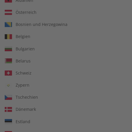
Albanien
Österreich
Bosnien und Herzegowina
Belgien
Spotlight Magazin
Bulgarien
Belarus
Erscheinungsweise
monatlich
Schweiz
Mindestlaufzeit
7 Ausgaben
Heftpreis im Abo
9,99 €
Zypern
Kündigungsfrist
Jederzeit
Tschechien
Weitere Details
Dänemark
Lieferbeginn
Estland