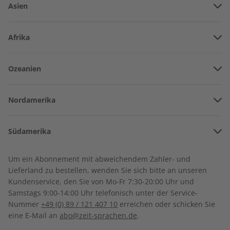
Asien
Vereinigte Arabische Emirate
Afrika
Afghanistan
Angola
Ozeanien
Armenien
Deutsch perfekt
Burkina Faso
Deutsch lernen
Amerikanisch-Samoa
Aserbaidschan
Nordamerika
Benin
Australien
China
Bermuda
Sprache trainieren und den deutschsprachigen
Côte d’Ivoire
Südamerika
Neuseeland
Kulturraum verstehen.
Georgien
Kanada
Kamerun
Argentinien
Sonderverwaltungsregion Hongkong
Um ein Abonnement mit abweichendem Zahler- und
Costa Rica
Dschibuti
Lieferland zu bestellen, wenden Sie sich bitte an unseren
Bolivien
Indonesien
Abo auswählen
Kundenservice, den Sie von Mo-Fr 7:30-20:00 Uhr und
Kuba
Algerien
Samstags 9:00-14:00 Uhr telefonisch unter der Service-
Brasilien
Israel
Nummer
+49 (0) 89 / 121 407 10
erreichen oder schicken Sie
Dominikanische Republik
Ägypten
eine E-Mail an
abo@zeit-sprachen.de
.
Chile
Indien
Guadeloupe
Äthiopien