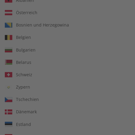
Albanien
Österreich
Bosnien und Herzegowina
Belgien
Bulgarien
Belarus
Schweiz
Zypern
Spotlight
Tschechien
Englisch lernen
Dänemark
Englisch trainieren und in das kulturelle Leben der
Estland
englischsprachigen Welt eintauchen.