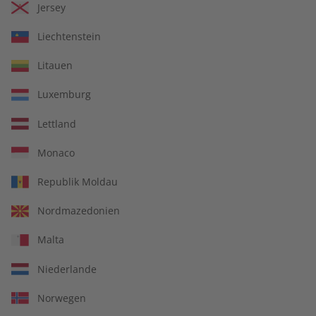
Jersey
Liechtenstein
Litauen
Luxemburg
Lettland
Monaco
Business Spotlight
Republik Moldau
Business Englisch lernen
Nordmazedonien
Sprachtraining mit vielen Artikeln rund um die
Malta
Businesswelt kombiniert mit interkulturellen Tipps.
Niederlande
Norwegen
Abo auswählen