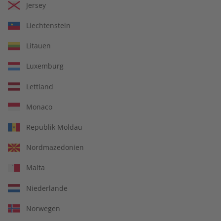
Jersey
Liechtenstein
Litauen
Luxemburg
Lettland
14 Ausgaben pro Jahr
Monaco
Jederzeit monatlich kündbar
Republik Moldau
Nordmazedonien
Malta
pro Ausgabe:
Niederlande
9,99 €
Norwegen