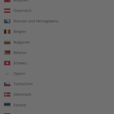
Albanien
Österreich
Für Lehrkräfte
Bosnien und Herzegowina
Belgien
DIGITAL
Bulgarien
Belarus
Schweiz
Zypern
Tschechien
Dänemark
Estland
Alles inklusive: eMagazine, digitales