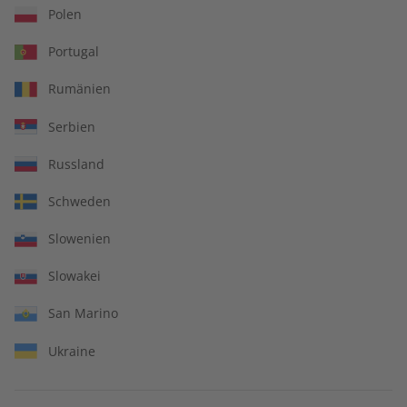
Polen
Zum Angebot
Portugal
Rumänien
Serbien
IHRE VORTEILE
Russland
Schweden
In jeder Ausgabe spannende Einblicke und aktuelle Berichte
Slowenien
Slowakei
San Marino
Großer Sprachteil mit Grammatik- und Wortschatzübungen
Ukraine