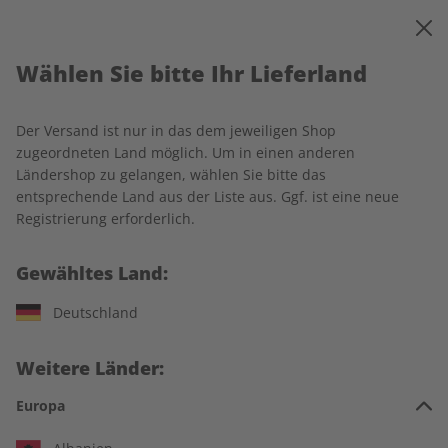
0
Warenkorb
MENÜ
Wählen Sie bitte Ihr Lieferland
Startseite
Spotlight Wunschabo
Der Versand ist nur in das dem jeweiligen Shop
zugeordneten Land möglich. Um in einen anderen
Ländershop zu gelangen, wählen Sie bitte das
entsprechende Land aus der Liste aus. Ggf. ist eine neue
Jetzt Ihr Spotlight-Wunschabo
Registrierung erforderlich.
auswählen:
Gewähltes Land:
Für wen ist das Abo?
Deutschland
Für mich
Weitere Länder:
Zum Verschenken
Europa
Für Studierende