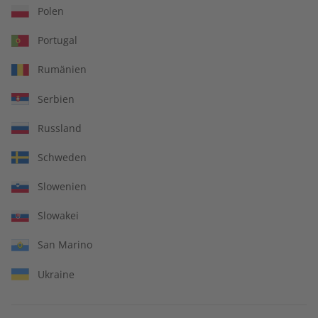
Polen
Zum Angebot
Portugal
Rumänien
Serbien
IHRE VORTEILE
Russland
Schweden
In jeder Ausgabe spannende Einblicke und aktuelle Berichte
Slowenien
Slowakei
San Marino
Großer Sprachteil mit Grammatik- und Wortschatzübungen
Ukraine