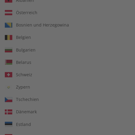
Albanien
Österreich
Für Lehrkräfte
Bosnien und Herzegowina
Belgien
DIGITAL
Bulgarien
Belarus
Schweiz
Zypern
Tschechien
Dänemark
Estland
Alles inklusive: eMagazine, digitales