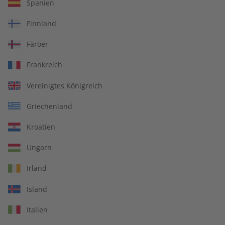
Übungsheft und Audiotrainer
Spanien
14 Ausgaben pro Jahr
Finnland
Bequem lesen auf jedem Gerät
Färöer
Jederzeit monatlich kündbar
Frankreich
pro Ausgabe:
Vereinigtes Königreich
Griechenland
9,99 €
Kroatien
Zum Angebot
Ungarn
Irland
PRINT
Island
Italien