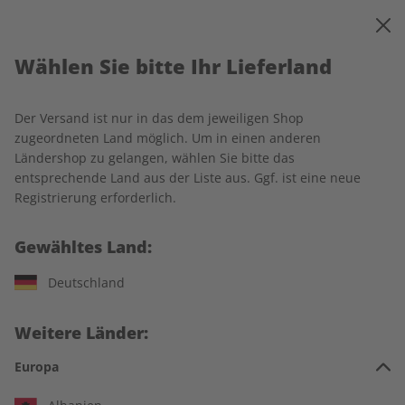
0
Warenkorb
MENÜ
Wählen Sie bitte Ihr Lieferland
Startseite
Spotlight Wunschabo
Der Versand ist nur in das dem jeweiligen Shop
zugeordneten Land möglich. Um in einen anderen
Ländershop zu gelangen, wählen Sie bitte das
entsprechende Land aus der Liste aus. Ggf. ist eine neue
Jetzt Ihr Spotlight-Wunschabo
Registrierung erforderlich.
auswählen:
Gewähltes Land:
Für wen ist das Abo?
Deutschland
Für mich
Weitere Länder:
Zum Verschenken
Europa
Für Studierende