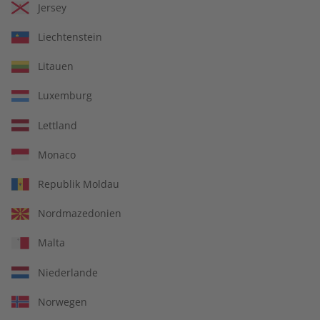
Jersey
Liechtenstein
Litauen
Luxemburg
Lettland
14 Ausgaben pro Jahr
Monaco
Jederzeit monatlich kündbar
Republik Moldau
Nordmazedonien
Malta
pro Ausgabe:
Niederlande
9,99 €
Norwegen