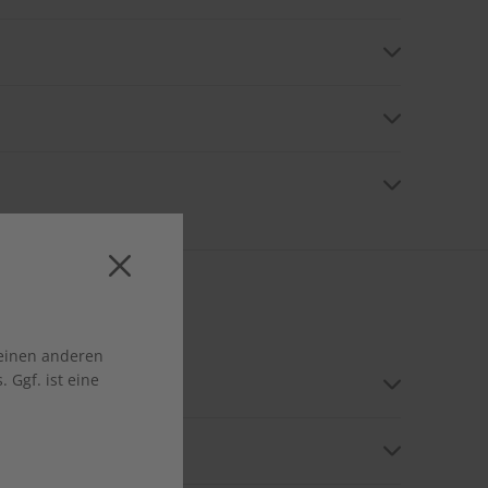
jedoch jederzeit kündigen und ggf. zu viel bezahlte
h entgegennimmt. Aktuell ist eine Online-Kündigung
 einen anderen
 Ggf. ist eine
n. Falls der Beschenkte umzieht, teilen Sie uns die