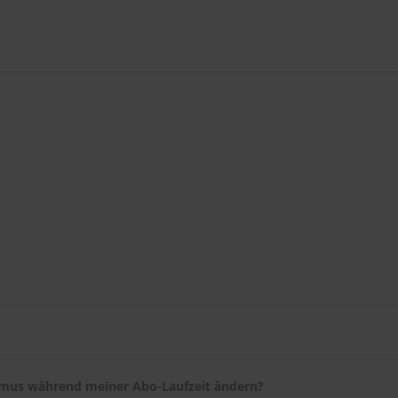
tigung per E-Mail und nach wenigen Tagen eine E-Mail mit dem Lie
ACHEN-Serviceportal
ändern. Falls Sie umziehen, teilen Sie uns I
hmus während meiner Abo-Laufzeit ändern?