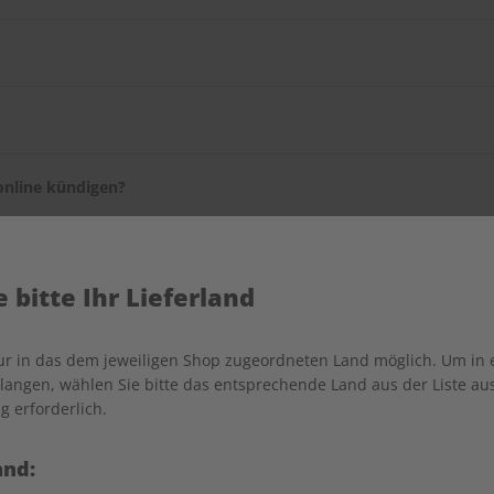
T SPRACHEN-Serviceportal
ändern.
en selbst, wie lange sie es beziehen möchten. Sie können Ihr Abo 
ie dafür bitte den
Kundenservice
.
online kündigen?
onnummer des Kundenservices, welcher Ihre Kündigung telefonisc
diesen Service bald in unserem Serviceportal anbieten zu können.
 bitte Ihr Lieferland
nur in das dem jeweiligen Shop zugeordneten Land möglich. Um in
angen, wählen Sie bitte das entsprechende Land aus der Liste aus.
n?
g erforderlich.
e Liefer- als auch die Rechnungsadresse Ihres Geschenkabos änder
g mit.
and: