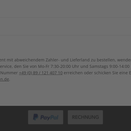
China
Georgien
Burkina Faso
Benin
IHRE VORTEILE
ngsregion
Indonesien
Israel
Kamerun
Dschibuti
ch-Samoa
Australien
Neuseel
Ägypten
Äthiopien
Irak
Japan
Kanada
Costa Ri
Ghana
Marokko
pannende
Großer Sprachteil mit Grammatik-
Lernen
Südkorea
Kasachstan
e Berichte
und Wortschatzübungen
Dominikanische Republik
Guadeloupe
Mauritius
Malawi
Sonderverwaltungsregion
Malaysia
Bolivien
Brasilien
t mit abweichendem Zahler- und Lieferland zu bestellen, wenden 
Macau
Honduras
Mexiko
Namibia
Nigeria
vice, den Sie von Mo-Fr 7:30-20:00 Uhr und Samstags 9:00-14:00 
Kolumbien
Ecuador
ce-Nummer
+49 (0) 89 / 121 407 10
erreichen oder schicken Sie eine 
Pakistan
Saudi-Arabi
Panama
El Salvador
Senegal
Tunesien
en.de
.
Paraguay
Uruguay
ZAHLUNGSARTEN
Syrien
Thailand
ten
Uganda
Südafrika
Taiwan
Usbekistan