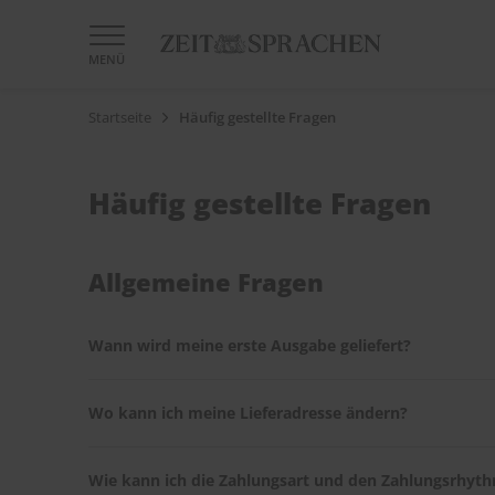
MENÜ
Startseite
Häufig gestellte Fragen
Häufig gestellte Fragen
Allgemeine Fragen
Wann wird meine erste Ausgabe geliefert?
Nach Eingang Ihrer Bestellung erhalten Sie eine Bestä
Wo kann ich meine Lieferadresse ändern?
Bestellung.
Ihre Lieferadresse können Sie problemlos im
ZEIT SPR
Wie kann ich die Zahlungsart und den Zahlungsrhyt
Umzug mit.