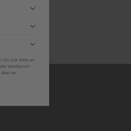
and
ca
 in allen relevanten
Niveaustufen
Sie sich bitte an
Uhr telefonisch
E-Mail an
en