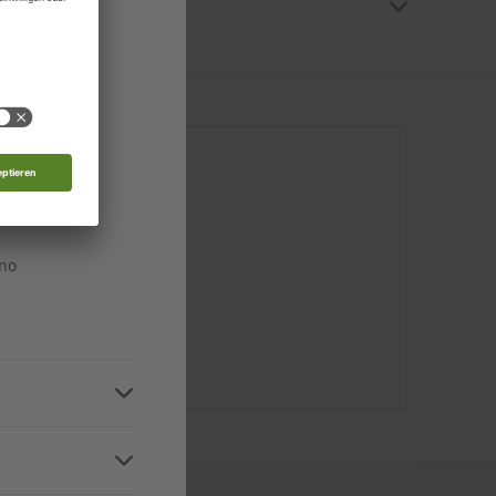
al-Archiv
Zugriff auf die digitale Ausgabe. In unserem
edonien
 oder das ZEIT SPRACHEN-Serviceportal) ein.
n
n
 mich
n
ino
IT SPRACHEN-
r telefonisch
4:00 Uhr).
n