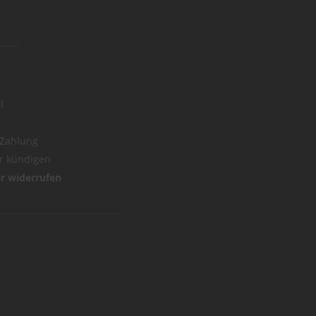
l
 Zahlung
er kündigen
er widerrufen