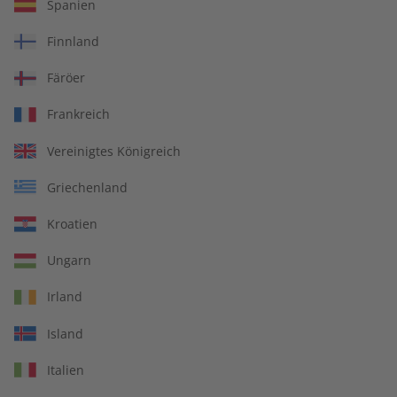
Spanien
ADESSO Audiotrainer –
ADESSO Audiotrainer
Finnland
Jahrgang 2025
Jahrgang 2024
€ 149,90
€ 149,90
Färöer
Frankreich
Vereinigtes Königreich
Griechenland
Kroatien
Ungarn
Irland
Island
ADESSO Übungsheft
ADESSO Jahrgang 2024
Italien
Jahrgang 2024