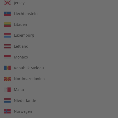
Jersey
€ 69,90
€ 99,90
Liechtenstein
Litauen
Luxemburg
Lettland
Monaco
Republik Moldau
Nordmazedonien
Italien verstehen – 30
ADESSO Audiotrainer
Malta
verblüffende Antworten
Jahrgang 2023
auf 30 kluge Fragen
Niederlande
€ 12,90
€ 149,90
Norwegen