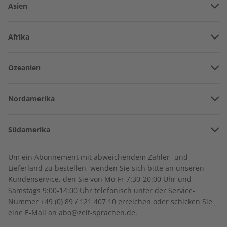
Asien
Vereinigte Arabische Emirate
Afrika
Afghanistan
Angola
Ozeanien
Armenien
Burkina Faso
Amerikanisch-Samoa
Aserbaidschan
Nordamerika
Benin
ADESSO Audio Jahrgang
ADESSO Übungsheft
Australien
China
2022
Jahrgang 2022
Bermuda
Côte d’Ivoire
Südamerika
€ 149,90
€ 69,90
Neuseeland
Georgien
Kanada
Kamerun
Argentinien
Sonderverwaltungsregion Hongkong
Um ein Abonnement mit abweichendem Zahler- und
Costa Rica
Dschibuti
Lieferland zu bestellen, wenden Sie sich bitte an unseren
Bolivien
Indonesien
Kundenservice, den Sie von Mo-Fr 7:30-20:00 Uhr und
Kuba
Algerien
Samstags 9:00-14:00 Uhr telefonisch unter der Service-
Brasilien
Israel
Nummer
+49 (0) 89 / 121 407 10
erreichen oder schicken Sie
Dominikanische Republik
Ägypten
eine E-Mail an
abo@zeit-sprachen.de
.
Chile
Indien
Guadeloupe
Äthiopien