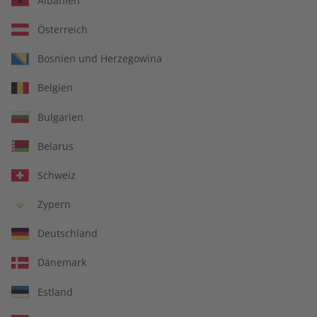
Albanien
Österreich
Bosnien und Herzegowina
ADESSO Übungsheft –
ADESSO Magazin –
Belgien
Jahrgang 2025
Jahrgang 2025
€ 69,90
€ 99,90
Bulgarien
Belarus
Schweiz
Zypern
Deutschland
Dänemark
Estland