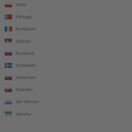
Polen
Portugal
Rumänien
Serbien
Russland
Schweden
Slowenien
ADESSO Jahrgang 2023
ADESSO Übungsheft
Jahrgang 2023
Slowakei
€ 99,90
€ 69,90
San Marino
Ukraine