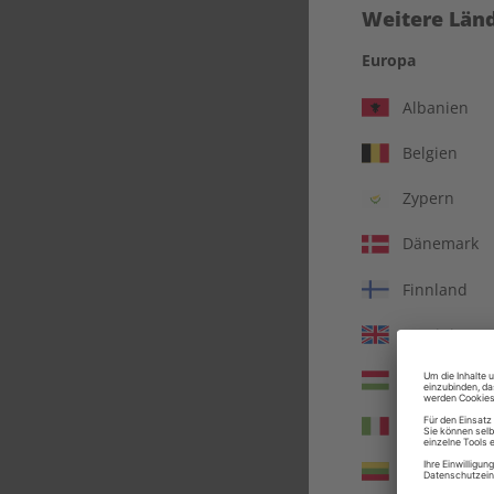
Weitere Länd
Europa
Albanien
Belgien
Zypern
Dänemark
Finnland
Vereinigtes 
EC
Ungarn
Italien
Litauen