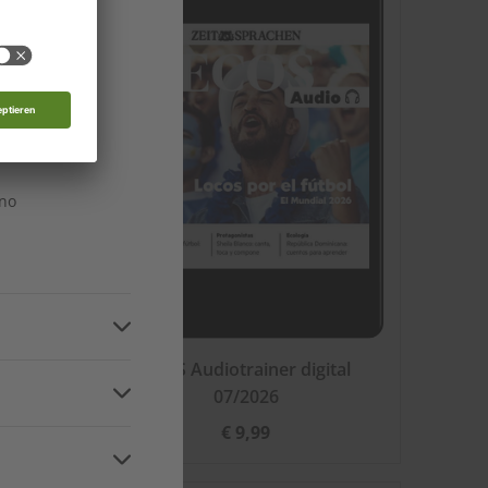
edonien
n
n
n
ino
026
ECOS Audiotrainer digital
n
07/2026
€ 9,99