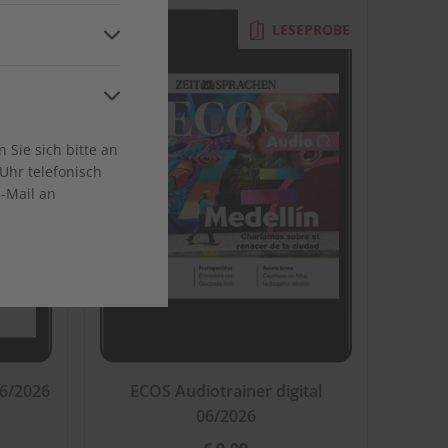
and
EPROBE
LESEPROBE
ca
Sie sich bitte an
Uhr telefonisch
E-Mail an
en
06/2026
ECOS Audiotrainer digital
06/2026