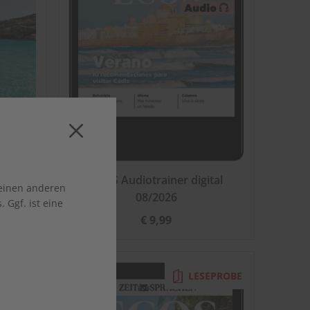
ECOS Audiotrainer digital
 einen anderen
08/2026
 Ggf. ist eine
€ 9,99
EPROBE
LESEPROBE