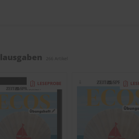
elausgaben
266 Artikel
LESEPROBE
LES