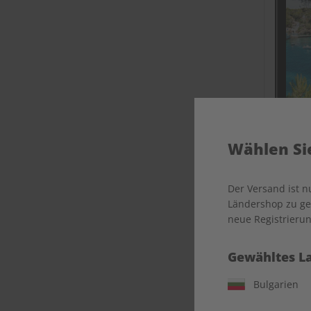
Wählen Sie
ECOS Ü
Der Versand ist 
Ländershop zu gel
neue Registrierun
Gewähltes L
Bulgarien