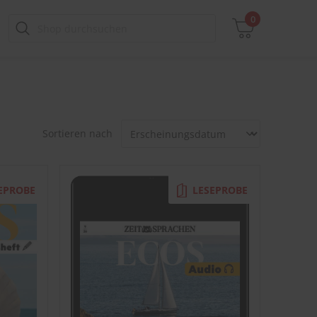
0
Zwischensumme
Sortieren nach
inkl. MwSt., ggf. zzgl. Versandkosten
Zum Warenkorb
EPROBE
LESEPROBE