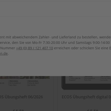
ch-Samoa
Australien
Neuseel
LESEPROBE
LES
Ägypten
Äthiopien
Irak
Japan
Kanada
Costa Ri
Ghana
Marokko
Südkorea
Kasachstan
Dominikanische Republik
Guadeloupe
Mauritius
Malawi
Sonderverwaltungsregion
Malaysia
Bolivien
Brasilien
t mit abweichendem Zahler- und Lieferland zu bestellen, wenden 
Macau
Honduras
Mexiko
Namibia
Nigeria
vice, den Sie von Mo-Fr 7:30-20:00 Uhr und Samstags 9:00-14:00 
Kolumbien
Ecuador
ce-Nummer
+49 (0) 89 / 121 407 10
erreichen oder schicken Sie eine 
Pakistan
Saudi-Arabi
Panama
El Salvador
Senegal
Tunesien
en.de
.
Paraguay
Uruguay
Syrien
Thailand
ten
Uganda
Südafrika
Taiwan
Usbekistan
OS Übungsheft 06/2026
ECOS Übungsheft digital 