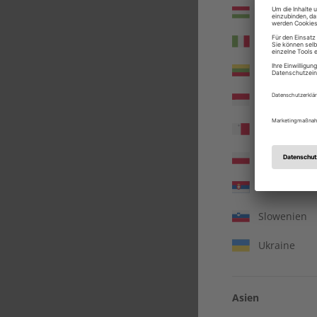
Ungarn
Italien
Litauen
Monaco
Malta
Polen
Serbien
Slowenien
Ukraine
A
Asien