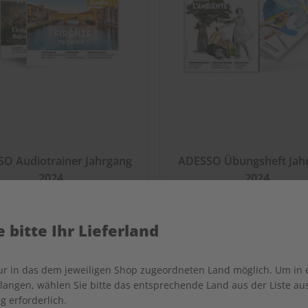
O Audiotrainer Jahrgang
ADESSO Übungsheft Jah
2024
2024
€ 149,90
€ 69,90
 bitte Ihr Lieferland
nur in das dem jeweiligen Shop zugeordneten Land möglich. Um in
angen, wählen Sie bitte das entsprechende Land aus der Liste aus.
g erforderlich.