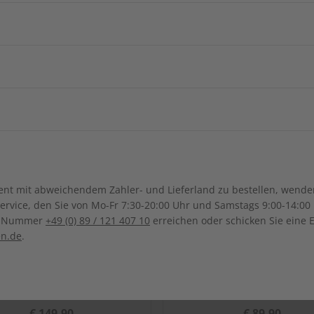
Arabische
Afghanistan
Armenie
China
Georgien
Burkina Faso
Benin
ngsregion
Indonesien
Israel
Kamerun
Dschibuti
ch-Samoa
Australien
Neuseel
Ägypten
Äthiopien
Irak
Japan
Kanada
Costa Ri
Ghana
Marokko
Südkorea
Kasachstan
Dominikanische Republik
Guadeloupe
Mauritius
Malawi
Sonderverwaltungsregion
Malaysia
Bolivien
Brasilien
t mit abweichendem Zahler- und Lieferland zu bestellen, wenden 
Macau
Honduras
Mexiko
Namibia
Nigeria
vice, den Sie von Mo-Fr 7:30-20:00 Uhr und Samstags 9:00-14:00 
Kolumbien
Ecuador
ce-Nummer
+49 (0) 89 / 121 407 10
erreichen oder schicken Sie eine 
Pakistan
Saudi-Arabi
Panama
El Salvador
Senegal
Tunesien
en.de
.
Paraguay
Uruguay
Syrien
Thailand
ten
Uganda
Südafrika
Taiwan
Usbekistan
SO Audio Jahrgang 2022
ADESSO Jahrgang 20
€ 149,90
€ 89,90