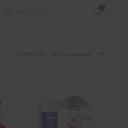
0
Zwischensumme
Sortieren nach
inkl. MwSt., ggf. zzgl. Versandkosten
Zum Warenkorb