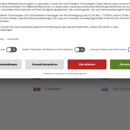
Irland
Island
Jersey
Liechten
Luxemburg
Lettland
Republik Moldau
Nordmaz
Niederlande
Norwege
Portugal
Rumänie
Russland
Schwede
Slowakei
San Mar
DESSO Jahrgang 2023
ADESSO Jahrgang 20
€ 99,90
€ 99,90