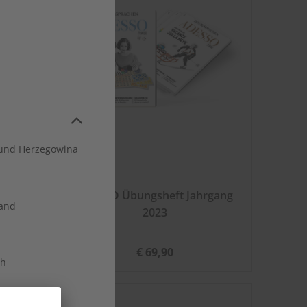
und Herzegowina
hrgang
ADESSO Übungsheft Jahrgang
land
2023
€ 69,90
ch