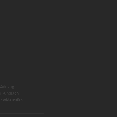
l
 Zahlung
er kündigen
er widerrufen