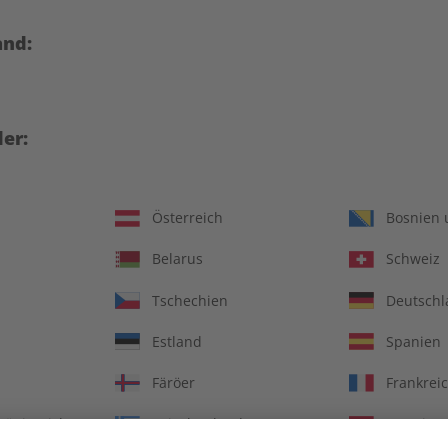
and:
er:
Österreich
Bosnien 
Belarus
Schweiz
Italien verstehen – 30
ADESSO Audiotrainer Ja
Tschechien
Deutsch
üffende Antworten auf 30
2023
kluge Fragen
Estland
Spanien
€ 12,90
€ 149,90
Färöer
Frankrei
Königreich
Griechenland
Kroatien