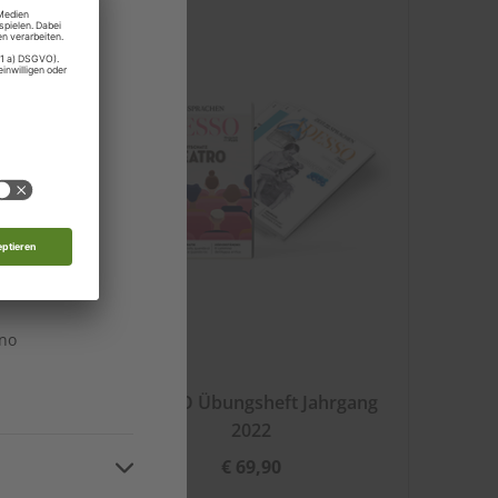
stein
edonien
n
n
n
ino
22
ADESSO Übungsheft Jahrgang
2022
€ 69,90