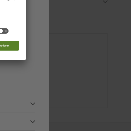
rg
al-Archiv
Zugriff auf die digitale Ausgabe. In unserem
 Moldau
 oder das ZEIT SPRACHEN-Serviceportal) ein.
nde
 mich
d
IT SPRACHEN-
r telefonisch
4:00 Uhr).
n