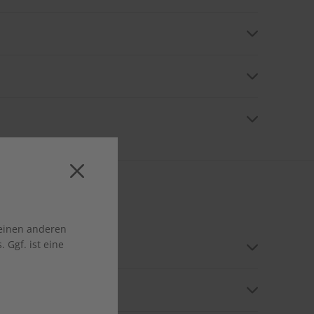
jedoch jederzeit kündigen und ggf. zu viel bezahlte
h entgegennimmt. Aktuell ist eine Online-Kündigung
 einen anderen
 Ggf. ist eine
n. Falls der Beschenkte umzieht, teilen Sie uns die