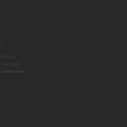
l
 Zahlung
er kündigen
er widerrufen