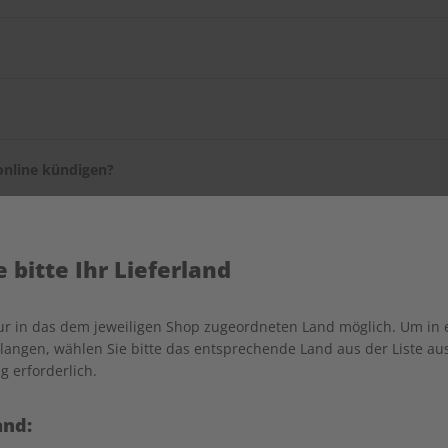
T SPRACHEN-Serviceportal
ändern.
en selbst, wie lange sie es beziehen möchten. Sie können Ihr Abo 
ie dafür bitte den
Kundenservice
.
online kündigen?
onnummer des Kundenservices, welcher Ihre Kündigung telefonisc
diesen Service bald in unserem Serviceportal anbieten zu können.
 bitte Ihr Lieferland
nur in das dem jeweiligen Shop zugeordneten Land möglich. Um in
angen, wählen Sie bitte das entsprechende Land aus der Liste aus.
n?
g erforderlich.
e Liefer- als auch die Rechnungsadresse Ihres Geschenkabos änder
g mit.
and: