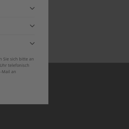
and
ca
 in allen relevanten
Niveaustufen
Sie sich bitte an
Uhr telefonisch
E-Mail an
en