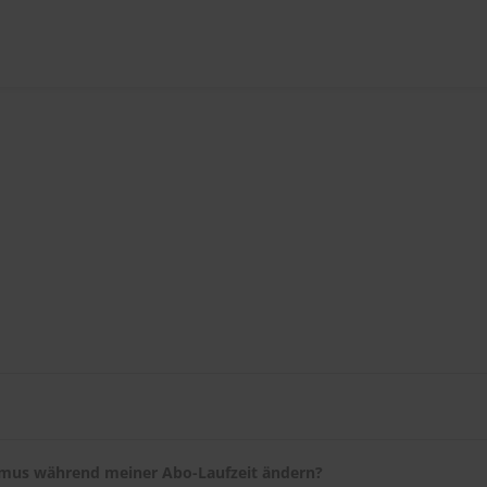
tigung per E-Mail und nach wenigen Tagen eine E-Mail mit dem Lie
ACHEN-Serviceportal
ändern. Falls Sie umziehen, teilen Sie uns I
hmus während meiner Abo-Laufzeit ändern?