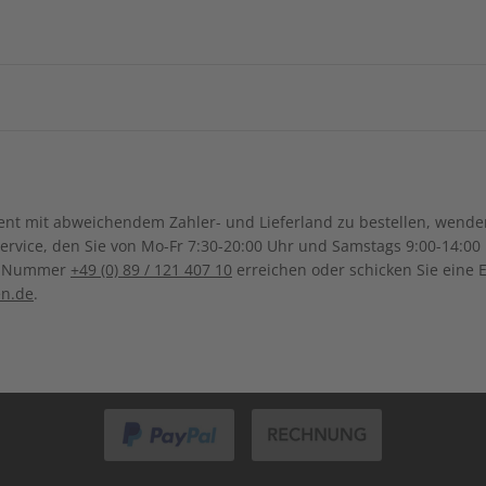
China
Georgien
Burkina Faso
Benin
IHRE VORTEILE
ngsregion
Indonesien
Israel
Kamerun
Dschibuti
ch-Samoa
Australien
Neuseel
Ägypten
Äthiopien
Irak
Japan
Kanada
Costa Ri
Ghana
Marokko
pannende
Großer Sprachteil mit Grammatik-
Lernen
Südkorea
Kasachstan
e Berichte
und Wortschatzübungen
Dominikanische Republik
Guadeloupe
Mauritius
Malawi
Sonderverwaltungsregion
Malaysia
Bolivien
Brasilien
t mit abweichendem Zahler- und Lieferland zu bestellen, wenden 
Macau
Honduras
Mexiko
Namibia
Nigeria
vice, den Sie von Mo-Fr 7:30-20:00 Uhr und Samstags 9:00-14:00 
Kolumbien
Ecuador
ce-Nummer
+49 (0) 89 / 121 407 10
erreichen oder schicken Sie eine 
Pakistan
Saudi-Arabi
Panama
El Salvador
Senegal
Tunesien
en.de
.
Paraguay
Uruguay
ZAHLUNGSARTEN
Syrien
Thailand
ten
Uganda
Taiwan
Usbekistan