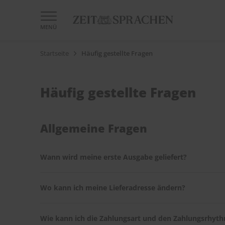
MENÜ
Startseite
Häufig gestellte Fragen
Häufig gestellte Fragen
Allgemeine Fragen
Wann wird meine erste Ausgabe geliefert?
Nach Eingang Ihrer Bestellung erhalten Sie eine Bestä
Wo kann ich meine Lieferadresse ändern?
Bestellung.
Ihre Lieferadresse können Sie problemlos im
ZEIT SPR
Wie kann ich die Zahlungsart und den Zahlungsrhyt
Umzug mit.