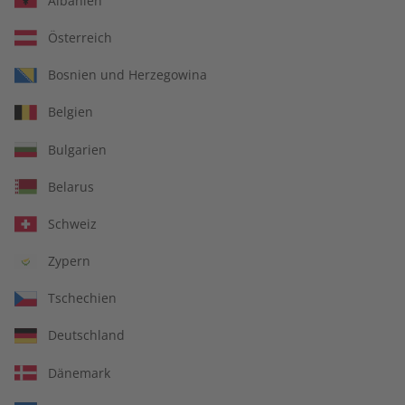
Albanien
Österreich
Bosnien und Herzegowina
Deutsch perfekt
Deutsch perfekt
Belgien
Übungsheft – Jahrgang
Audiotrainer – Jahrgang
2025
2025
Bulgarien
€ 69,90
€ 149,90
Belarus
Schweiz
Zypern
Tschechien
Deutschland
Dänemark