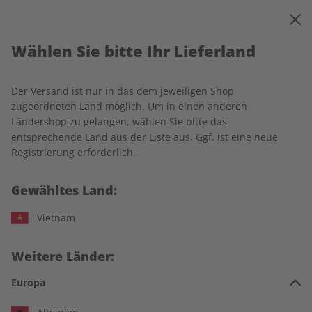
0
Warenkorb
MENÜ
Wählen Sie bitte Ihr Lieferland
Startseite
Deutsch perfekt
Produkte
Der Versand ist nur in das dem jeweiligen Shop
Produkte
zugeordneten Land möglich. Um in einen anderen
Ländershop zu gelangen, wählen Sie bitte das
entsprechende Land aus der Liste aus. Ggf. ist eine neue
17 Artikel
Registrierung erforderlich.
Filter
Gewähltes Land:
Vietnam
Weitere Länder:
Europa