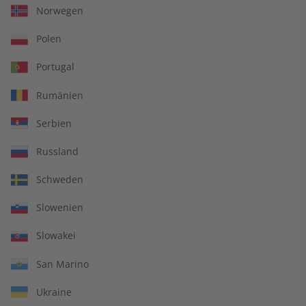
Norwegen
€ 99,90
€ 69,90
Polen
Portugal
Rumänien
Serbien
Russland
Schweden
Slowenien
Slowakei
Deutsch perfekt
Deutsch perfekt
Audiotrainer Jahrgang
Audiotrainer Jahrgang
San Marino
2023
2022
€ 149,90
€ 149,90
Ukraine