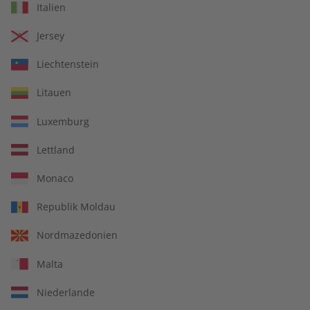
Deutsch perfekt
Deutsch perfekt
Italien
Übungsheft Jahrgang
Jahrgang 2024
2024
Jersey
€ 69,90
€ 99,90
Liechtenstein
Litauen
Luxemburg
Lettland
Monaco
Republik Moldau
Nordmazedonien
Malta
Deutsch perfekt
Deutsch perfekt
Jahrgang 2023
Übungsheft Jahrgang
Niederlande
2023