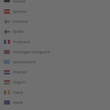
Estland
Spanien
Deutsch perfekt
Deutsch perfekt
Magazin – Jahrgang 2025
Audiotrainer Jahrgang
Finnland
2024
Färöer
€ 99,90
€ 149,90
Frankreich
Vereinigtes Königreich
Griechenland
Kroatien
Ungarn
Irland
Island