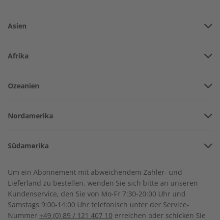
Asien
Vereinigte Arabische Emirate
Afrika
Afghanistan
Angola
Ozeanien
Armenien
Burkina Faso
Amerikanisch-Samoa
Aserbaidschan
Nordamerika
Benin
Australien
China
Bermuda
Côte d’Ivoire
Deutsch perfekt
Deutsch perfekt
Südamerika
Neuseeland
Georgien
Jahrgang 2022
Audiotrainer 6/2021
Kanada
Kamerun
Argentinien
Sonderverwaltungsregion Hongkong
€ 99,90
€ 14,50
Um ein Abonnement mit abweichendem Zahler- und
Costa Rica
Dschibuti
Lieferland zu bestellen, wenden Sie sich bitte an unseren
Bolivien
Indonesien
Kundenservice, den Sie von Mo-Fr 7:30-20:00 Uhr und
Kuba
Algerien
Samstags 9:00-14:00 Uhr telefonisch unter der Service-
Brasilien
Israel
Nummer
+49 (0) 89 / 121 407 10
erreichen oder schicken Sie
Dominikanische Republik
Ägypten