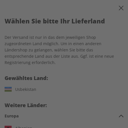
0
Warenkorb
MENÜ
Wählen Sie bitte Ihr Lieferland
Startseite
Rechtliches
Der Versand ist nur in das dem jeweiligen Shop
Allgemeine Geschäfts- und
zugeordneten Land möglich. Um in einen anderen
Ländershop zu gelangen, wählen Sie bitte das
Lieferbedingungen
entsprechende Land aus der Liste aus. Ggf. ist eine neue
Registrierung erforderlich.
1 Geltungsbereich
Gewähltes Land:
Usbekistan
Nachfolgende Allgemeine Geschäfts- und Lieferbedingungen
(„AGB“) regeln das Vertragsverhältnis zwischen der ZEIT
SPRACHEN GmbH, Kistlerhofstraße 172, 81379 München
Weitere Länder:
(nachfolgend „Verlag“) und den Verbrauchern und
Europa
Unternehmern, die Waren oder Dienstleistungen (z.B. die
Abonnements sowie Einzelausgaben der Print- und Digital-