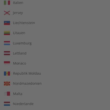
Italien
Mit Ihrer Bestellung geben Sie ein Angebot zum Abschluss
eines Kauf- oder Abonnementvertrages ab. Ihr Angebot
Jersey
können Sie wie folgt abgeben:
Liechtenstein
Mit Ihrer
Bestellung im Onlineshop oder auf anderen
Bestellseiten
geben Sie durch das Klicken auf den Button
Litauen
„Jetzt kaufen“ ein verbindliches Angebot zum Abschluss eines
Luxemburg
Kaufvertrages ab. Bis zu diesem Zeitpunkt können Sie die
Inhalte Ihres Warenkorbes sowie Ihre Daten jederzeit noch
Lettland
ändern. Im Anschluss erhalten Sie eine E-Mail, die den
Eingang der Bestellung in unserem Shop bestätigt.
Monaco
Bei
Bestellungen per Telefon, Post, Fax oder Bestellkarte
Republik Moldau
erhalten Sie eine Bestätigung des Eingang Ihres Angebotes
per E-Mail oder Post.
Nordmazedonien
Die Bestätigung des Eingangs Ihres Angebotes stellt noch
Malta
keine Annahme Ihres Angebots dar, sondern informiert Sie
nur darüber, dass Ihre Bestellung eingegangen ist.
Niederlande
Der Vertrag kommt erst dadurch zustande, dass der Verlag