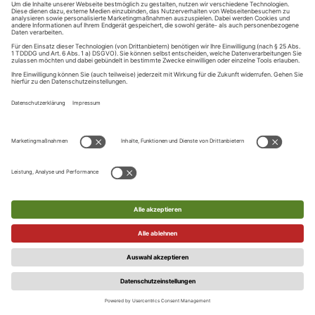
Nutzer diesen Link anklickt, bestätigt er seine E-Mail-Adresse.
Diese Bestätigung ist Voraussetzung dafür, dass der Nutzer
sich künftig über den Login-Service anmeldet oder digitale
Services und Leistungen in Anspruch nehmen kann. Einzelne
Internetangebote können hiervon abweichend vorsehen,
dass der Nutzer in der Session, in der die Registrierung im
Rahmen des zentralen Login-Service erfolgt, bereits
Leistungen in Anspruch nehmen kann, bevor der Nutzer die
E-Mail-Adresse bestätigt.
Der Verlag ist berechtigt, einzelne Registrierungen auch nach
bereits versandter Bestätigungs-E-Mail, ohne Angaben von
Gründen abzulehnen. Eine Vereinbarung zur Nutzung des
Login-Service kommt dann nicht zustande.
Die Nutzungsberechtigung der Services gilt nur für den
Nutzer/Registrierten persönlich und ist nicht übertragbar.
Die Zugangsdaten sind durch den Nutzer/Registrierten sicher
aufzubewahren und dürfen nicht an Dritte weitergegeben
werden. Der Nutzer/Registrierte ist für die Geheimhaltung
seiner Zugangsdaten selbst verantwortlich und haftet für