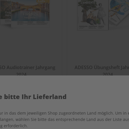
O Audiotrainer Jahrgang
ADESSO Übungsheft Jah
2024
2024
€ 149,90
€ 69,90
 bitte Ihr Lieferland
nur in das dem jeweiligen Shop zugeordneten Land möglich. Um in
angen, wählen Sie bitte das entsprechende Land aus der Liste aus.
g erforderlich.