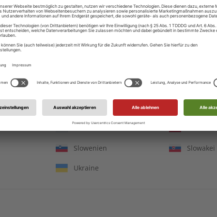
Ungarn
Irland
Italien
Jersey
in
Litauen
Luxembu
Monaco
Republik
onien
Malta
Niederla
Polen
Portugal
Serbien
Russlan
Slowenien
Slowakei
Ukraine
DESSO Jahrgang 2023
ADESSO Jahrgang 20
€ 99,90
€ 99,90