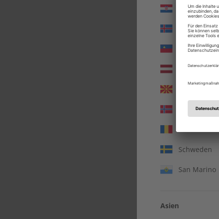
Kroatien
Island
Liechtenste
Lettland
Nordmazed
Norwegen
Rumänien
Schweden
San Marino
A
Asien