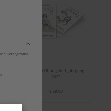
und Herzegowina
hrgang
ADESSO Übungsheft Jahrgang
en
2023
€ 69,90
land