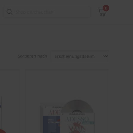
0
Zwischensumme
Sortieren nach
inkl. MwSt., ggf. zzgl. Versandkosten
Zum Warenkorb