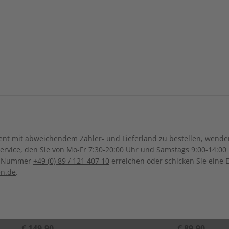
Arabische
Afghanistan
Armenie
China
Georgien
Burkina Faso
Benin
ngsregion
Indonesien
Israel
Kamerun
Dschibuti
ch-Samoa
Australien
Neuseel
Ägypten
Äthiopien
Irak
Japan
Kanada
Costa Ri
Ghana
Marokko
Südkorea
Kasachstan
Dominikanische Republik
Guadeloupe
Mauritius
Malawi
Sonderverwaltungsregion
Malaysia
Bolivien
Brasilien
t mit abweichendem Zahler- und Lieferland zu bestellen, wenden 
Macau
Honduras
Mexiko
Namibia
Nigeria
vice, den Sie von Mo-Fr 7:30-20:00 Uhr und Samstags 9:00-14:00 
Kolumbien
Ecuador
ce-Nummer
+49 (0) 89 / 121 407 10
erreichen oder schicken Sie eine 
Pakistan
Saudi-Arabi
Panama
El Salvador
Senegal
Tunesien
en.de
.
Paraguay
Syrien
Thailand
ten
Uganda
Südafrika
Taiwan
Usbekistan
SO Audio Jahrgang 2022
ADESSO Jahrgang 20
€ 149,90
€ 89,90