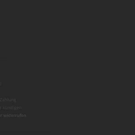
l
 Zahlung
er kündigen
er widerrufen