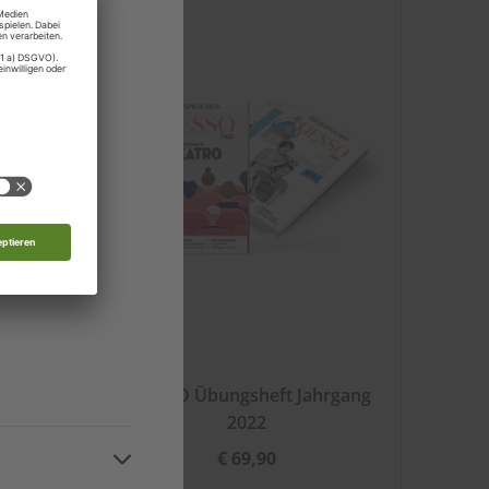
rg
 Moldau
nde
d
22
ADESSO Übungsheft Jahrgang
2022
€ 69,90