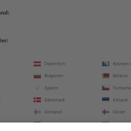
and:
er:
Österreich
Bosnien 
Bulgarien
Belarus
Italien verstehen – 30
ADESSO Audiotrainer Ja
Zypern
Tschechi
üffende Antworten auf 30
2023
kluge Fragen
d
Dänemark
Estland
€ 12,90
€ 149,90
Finnland
Färöer
Vereinigtes Königreich
Griechen