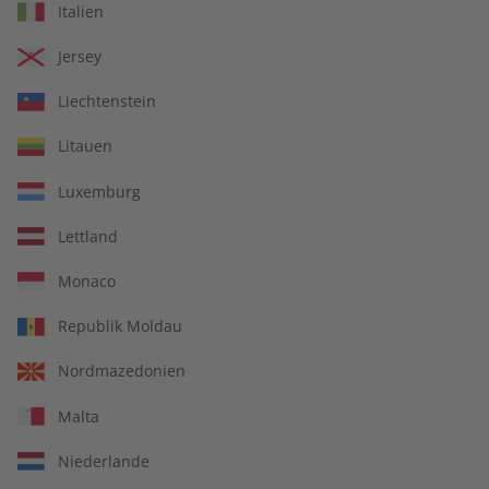
Italien
€ 5,50
€ 10,50
Jersey
LESEPROBE
LESEPROBE
Liechtenstein
Litauen
Luxemburg
Lettland
Monaco
Republik Moldau
écoute Übungsheft
écoute eMagazine
Nordmazedonien
08/2026
08/2026
Malta
€ 5,50
€ 9,90
Niederlande