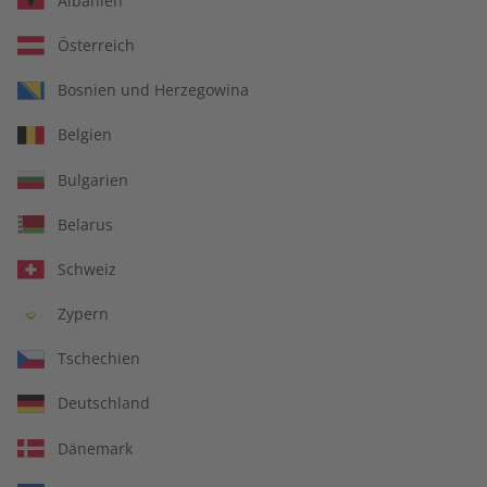
Albanien
Österreich
Bosnien und Herzegowina
écoute Übungsheft
écoute Audiotrainer
Belgien
digital 09/2026
digital 09/2026
€ 5,50
€ 9,99
Bulgarien
Belarus
LESEPROBE
LESEPROBE
Schweiz
Zypern
Tschechien
Deutschland
Dänemark