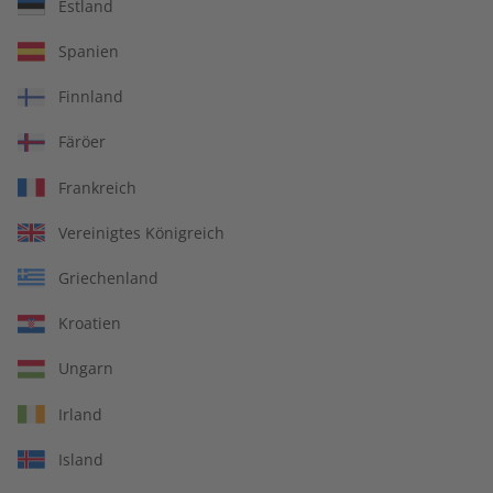
Estland
écoute eMagazine
écoute 09/2026
Spanien
09/2026
€ 9,90
€ 10,50
Finnland
Färöer
LESEPROBE
LESEPROBE
Frankreich
Vereinigtes Königreich
Griechenland
Kroatien
Ungarn
Irland
écoute Übungsheft
écoute 08/2026
Island
09/2026