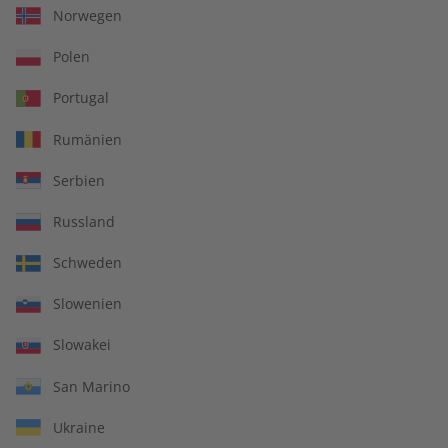
Norwegen
LESEPROBE
LESEPROBE
Polen
Portugal
Rumänien
Serbien
Russland
écoute Audiotrainer
écoute Übungsheft
Schweden
digital 08/2026
digital 08/2026
Slowenien
€ 9,99
€ 5,50
Slowakei
San Marino
LESEPROBE
LESEPROBE
Ukraine