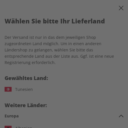
0
Warenkorb
MENÜ
Wählen Sie bitte Ihr Lieferland
Startseite
écoute
Einzelausgaben
Der Versand ist nur in das dem jeweiligen Shop
Einzelausgaben
zugeordneten Land möglich. Um in einen anderen
Ländershop zu gelangen, wählen Sie bitte das
entsprechende Land aus der Liste aus. Ggf. ist eine neue
230 Artikel
Registrierung erforderlich.
Filter
Gewähltes Land:
Tunesien
LESEPROBE
LESEPROBE
Weitere Länder:
Europa