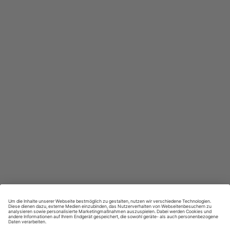
In jeder Ausgabe spannende Einblicke und aktuelle Berichte
Großer Sprachteil mit Grammatik- und Wortschatzübungen
Lernen in allen relevanten Niveaustufen
ZAHLUNGSARTEN