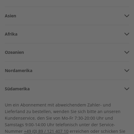
Asien
Vereinigte Arabische Emirate
Afrika
Afghanistan
Angola
Ozeanien
Armenien
écoute Übungsheft
écoute Audiotrainer
Burkina Faso
07/2026
digital 07/2026
Amerikanisch-Samoa
Aserbaidschan
€ 5,50
€ 9,99
Nordamerika
Benin
Australien
China
Bermuda
Côte d’Ivoire
Südamerika
Neuseeland
Georgien
LESEPROBE
LESEPROBE
Kanada
Kamerun
Argentinien
Sonderverwaltungsregion Hongkong
Um ein Abonnement mit abweichendem Zahler- und
Costa Rica
Dschibuti
Lieferland zu bestellen, wenden Sie sich bitte an unseren
Bolivien
Indonesien
Kundenservice, den Sie von Mo-Fr 7:30-20:00 Uhr und
Kuba
Algerien
Samstags 9:00-14:00 Uhr telefonisch unter der Service-
Brasilien
Israel
Nummer
+49 (0) 89 / 121 407 10
erreichen oder schicken Sie
Dominikanische Republik
Ägypten