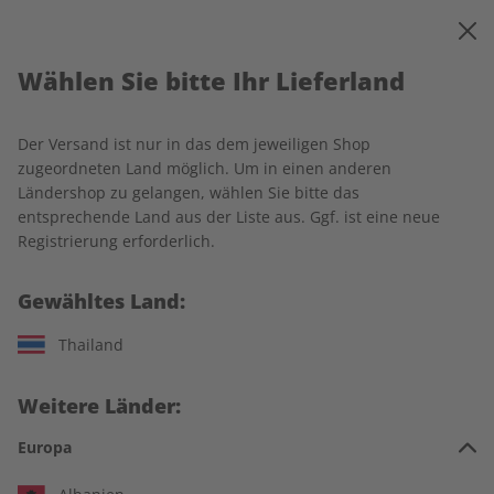
0
Warenkorb
MENÜ
Wählen Sie bitte Ihr Lieferland
Startseite
ECOS
Einzelausgaben
Der Versand ist nur in das dem jeweiligen Shop
Einzelausgaben
zugeordneten Land möglich. Um in einen anderen
Ländershop zu gelangen, wählen Sie bitte das
entsprechende Land aus der Liste aus. Ggf. ist eine neue
266 Artikel
Registrierung erforderlich.
Filter
Gewähltes Land:
Thailand
LESEPROBE
LESEPROBE
Weitere Länder:
Europa