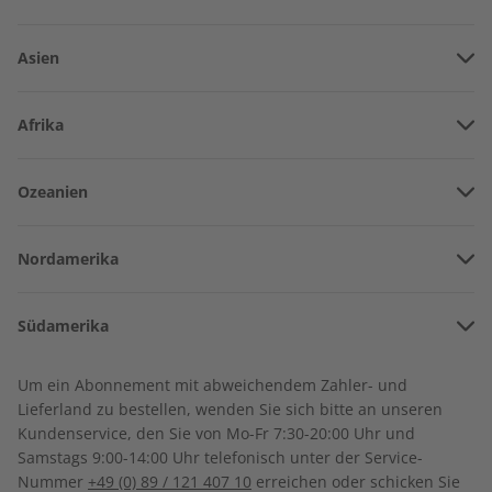
Asien
Vereinigte Arabische Emirate
Afrika
Afghanistan
Angola
Ozeanien
Armenien
ECOS Übungsheft
ECOS eMagazine
Burkina Faso
07/2026
07/2026
Amerikanisch-Samoa
Aserbaidschan
€ 5,50
€ 9,90
Nordamerika
Benin
Australien
China
Bermuda
Côte d’Ivoire
Südamerika
Neuseeland
Georgien
LESEPROBE
LESEPROBE
Kanada
Kamerun
Argentinien
Sonderverwaltungsregion Hongkong
Um ein Abonnement mit abweichendem Zahler- und
Costa Rica
Dschibuti
Lieferland zu bestellen, wenden Sie sich bitte an unseren
Bolivien
Indonesien
Kundenservice, den Sie von Mo-Fr 7:30-20:00 Uhr und
Kuba
Algerien
Samstags 9:00-14:00 Uhr telefonisch unter der Service-
Brasilien
Israel
Nummer
+49 (0) 89 / 121 407 10
erreichen oder schicken Sie
Dominikanische Republik
Ägypten