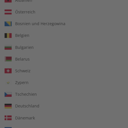
Albanien
Österreich
Bosnien und Herzegowina
ECOS Übungsheft digital
ECOS Übungsheft
Belgien
09/2026
09/2026
€ 5,50
€ 5,50
Bulgarien
Belarus
LESEPROBE
LESEPROBE
Schweiz
Zypern
Tschechien
Deutschland
Dänemark