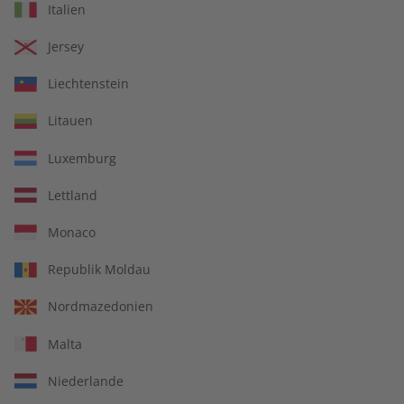
Italien
€ 9,99
€ 5,50
Jersey
LESEPROBE
LESEPROBE
Liechtenstein
Litauen
Luxemburg
Lettland
Monaco
Republik Moldau
ECOS Übungsheft digital
ECOS eMagazine
Nordmazedonien
08/2026
08/2026
Malta
€ 5,50
€ 9,90
Niederlande