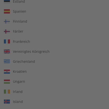
Estland
ECOS 09/2026
ECOS eMagazine
Spanien
09/2026
€ 10,50
€ 9,90
Finnland
Färöer
LESEPROBE
LESEPROBE
Frankreich
Vereinigtes Königreich
Griechenland
Kroatien
Ungarn
Irland
ECOS Audiotrainer
ECOS Übungsheft
Island
digital 09/2026
08/2026