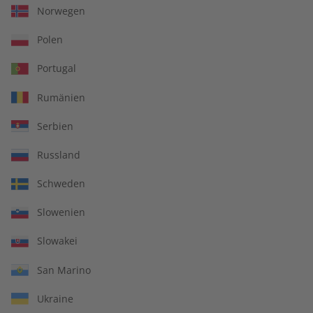
Norwegen
LESEPROBE
LESEPROBE
Polen
Portugal
Rumänien
Serbien
Russland
ECOS 08/2026
ECOS Audiotrainer
Schweden
digital 08/2026
Slowenien
€ 10,50
€ 9,99
Slowakei
San Marino
LESEPROBE
LESEPROBE
Ukraine