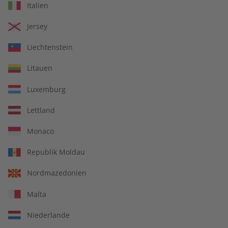
Italien
€ 5,50
€ 10,50
Jersey
LESEPROBE
LESEPROBE
Liechtenstein
Litauen
Luxemburg
Lettland
Monaco
Republik Moldau
ECOS eMagazine
ECOS Übungsheft digital
Nordmazedonien
08/2026
08/2026
Malta
€ 9,90
€ 5,50
Niederlande