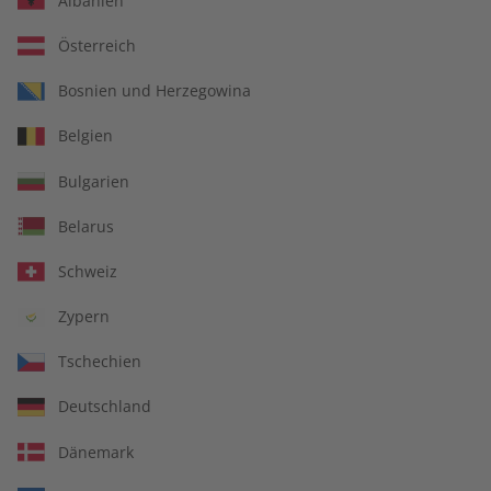
Albanien
Österreich
Bosnien und Herzegowina
ECOS 09/2026
ECOS eMagazine
Belgien
09/2026
€ 10,50
€ 9,90
Bulgarien
Belarus
LESEPROBE
LESEPROBE
Schweiz
Zypern
Tschechien
Deutschland
Dänemark