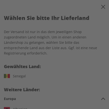
0
Warenkorb
MENÜ
Wählen Sie bitte Ihr Lieferland
Startseite
ECOS
Einzelausgaben
Der Versand ist nur in das dem jeweiligen Shop
Einzelausgaben
zugeordneten Land möglich. Um in einen anderen
Ländershop zu gelangen, wählen Sie bitte das
entsprechende Land aus der Liste aus. Ggf. ist eine neue
266 Artikel
Registrierung erforderlich.
Filter
Gewähltes Land:
Senegal
LESEPROBE
LESEPROBE
Weitere Länder:
Europa