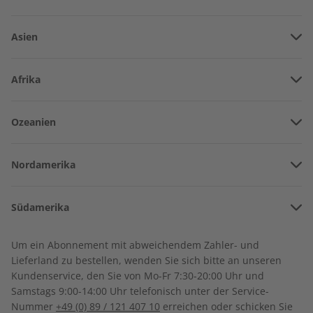
Asien
Vereinigte Arabische Emirate
Afrika
Afghanistan
Angola
Ozeanien
Armenien
ECOS eMagazine
ECOS Audiotrainer
Burkina Faso
07/2026
digital 07/2026
Amerikanisch-Samoa
Aserbaidschan
€ 9,90
€ 9,99
Nordamerika
Benin
Australien
China
Bermuda
Côte d’Ivoire
Südamerika
Neuseeland
Georgien
LESEPROBE
LESEPROBE
Kanada
Kamerun
Argentinien
Sonderverwaltungsregion Hongkong
Um ein Abonnement mit abweichendem Zahler- und
Costa Rica
Dschibuti
Lieferland zu bestellen, wenden Sie sich bitte an unseren
Bolivien
Indonesien
Kundenservice, den Sie von Mo-Fr 7:30-20:00 Uhr und
Kuba
Algerien
Samstags 9:00-14:00 Uhr telefonisch unter der Service-
Brasilien
Israel
Nummer
+49 (0) 89 / 121 407 10
erreichen oder schicken Sie
Dominikanische Republik
Ägypten