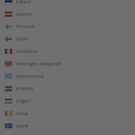
Estland
ECOS Audiotrainer
ECOS Übungsheft
Spanien
digital 09/2026
09/2026
€ 9,99
€ 5,50
Finnland
Färöer
LESEPROBE
LESEPROBE
Frankreich
Vereinigtes Königreich
Griechenland
Kroatien
Ungarn
Irland
ECOS Übungsheft digital
ECOS 08/2026
Island
09/2026