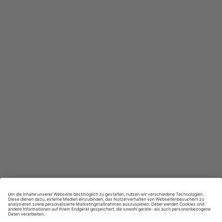
In jeder Ausgabe spannende Einblicke und aktuelle Berichte
Großer Sprachteil mit Grammatik- und Wortschatzübungen
Lernen in allen relevanten Niveaustufen
ZAHLUNGSARTEN