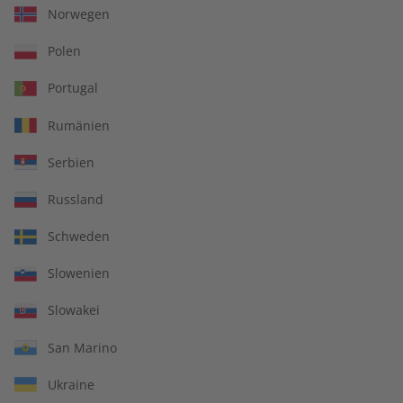
Norwegen
LESEPROBE
LESEPROBE
Polen
Portugal
Rumänien
Serbien
Russland
ECOS Übungsheft
ECOS Audiotrainer
Schweden
08/2026
digital 08/2026
Slowenien
€ 5,50
€ 9,99
Slowakei
San Marino
LESEPROBE
LESEPROBE
Ukraine