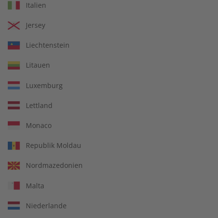
Italien
Jersey
LESEPROBE
LESEPROBE
Liechtenstein
Litauen
Luxemburg
Lettland
Monaco
Republik Moldau
ADESSO Audiotrainer
ADESSO Übungsheft
digital 08/2026
digital 08/2026
Nordmazedonien
€ 9,99
€ 5,50
Malta
Niederlande
LESEPROBE
LESEPROBE