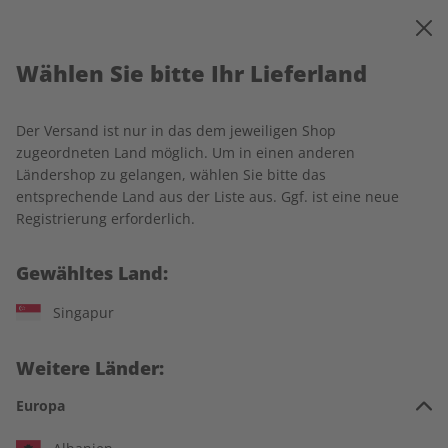
0
Warenkorb
MENÜ
Wählen Sie bitte Ihr Lieferland
Startseite
ADESSO
Einzelausgaben
Der Versand ist nur in das dem jeweiligen Shop
Einzelausgaben
zugeordneten Land möglich. Um in einen anderen
Ländershop zu gelangen, wählen Sie bitte das
entsprechende Land aus der Liste aus. Ggf. ist eine neue
240 Artikel
Registrierung erforderlich.
Filter
Gewähltes Land:
Singapur
LESEPROBE
LESEPROBE
Weitere Länder:
Europa