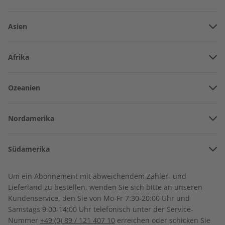
Asien
Vereinigte Arabische Emirate
Afrika
Afghanistan
Angola
ADESSO eMagazine
ADESSO Audiotrainer
Ozeanien
Armenien
07/2026
digital 07/2026
Burkina Faso
€ 9,90
€ 9,99
Amerikanisch-Samoa
Aserbaidschan
Nordamerika
Benin
Australien
China
Bermuda
Côte d’Ivoire
LESEPROBE
LESEPROBE
Südamerika
Neuseeland
Georgien
Kanada
Kamerun
Argentinien
Sonderverwaltungsregion Hongkong
Um ein Abonnement mit abweichendem Zahler- und
Costa Rica
Dschibuti
Lieferland zu bestellen, wenden Sie sich bitte an unseren
Bolivien
Indonesien
Kundenservice, den Sie von Mo-Fr 7:30-20:00 Uhr und
Kuba
Algerien
Samstags 9:00-14:00 Uhr telefonisch unter der Service-
Brasilien
Israel
Nummer
+49 (0) 89 / 121 407 10
erreichen oder schicken Sie
Dominikanische Republik
Ägypten