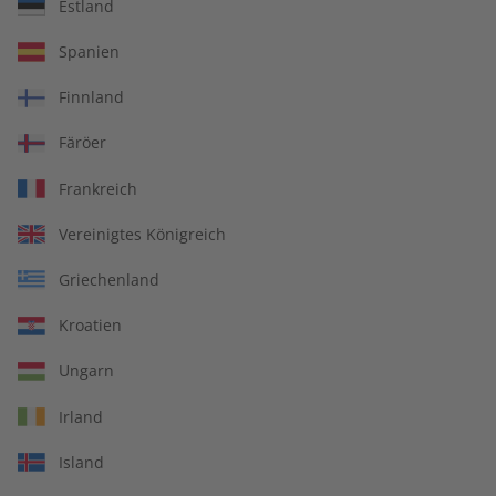
Estland
ADESSO Audiotrainer
ADESSO eMagazine
Spanien
digital 09/2026
09/2026
€ 9,99
€ 9,90
Finnland
Färöer
LESEPROBE
LESEPROBE
Frankreich
Vereinigtes Königreich
Griechenland
Kroatien
Ungarn
Irland
ADESSO 09/2026
ADESSO 08/2026
Island
€ 10,50
€ 10,50