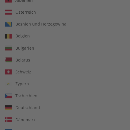
Albanien
Österreich
Bosnien und Herzegowina
ADESSO Übungsheft
ADESSO Übungsheft
Belgien
09/2026
digital 09/2026
€ 5,50
€ 5,50
Bulgarien
Belarus
LESEPROBE
LESEPROBE
Schweiz
Zypern
Tschechien
Deutschland
Dänemark