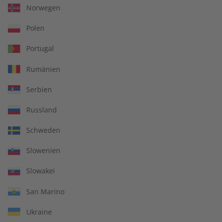
Norwegen
Polen
Portugal
Rumänien
Serbien
Russland
ADESSO Übungsheft
ADESSO eMagazine
08/2026
08/2026
Schweden
€ 5,50
€ 9,90
Slowenien
Slowakei
LESEPROBE
LESEPROBE
San Marino
Ukraine