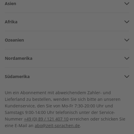
Asien
Vereinigte Arabische Emirate
Afrika
Afghanistan
Angola
Ozeanien
Armenien
Burkina Faso
Amerikanisch-Samoa
Aserbaidschan
écoute Übungsheft
écoute Übungsheft
Nordamerika
Benin
Jahrgang 2022
Jahrgang 2021
Australien
China
€ 69,90
€ 59,90
Bermuda
Côte d’Ivoire
Südamerika
Neuseeland
Georgien
Kanada
Kamerun
Argentinien
Sonderverwaltungsregion Hongkong
Um ein Abonnement mit abweichendem Zahler- und
Costa Rica
Dschibuti
Lieferland zu bestellen, wenden Sie sich bitte an unseren
Bolivien
Indonesien
Kundenservice, den Sie von Mo-Fr 7:30-20:00 Uhr und
Kuba
Algerien
Samstags 9:00-14:00 Uhr telefonisch unter der Service-
Brasilien
Israel
Nummer
+49 (0) 89 / 121 407 10
erreichen oder schicken Sie
Dominikanische Republik
Ägypten
eine E-Mail an
abo@zeit-sprachen.de
.
Chile
Indien
Guadeloupe
Äthiopien