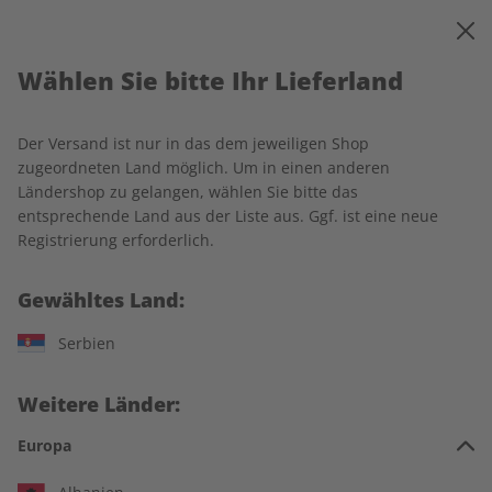
0
Warenkorb
MENÜ
Wählen Sie bitte Ihr Lieferland
Startseite
écoute
Produkte
Der Versand ist nur in das dem jeweiligen Shop
Produkte
zugeordneten Land möglich. Um in einen anderen
Ländershop zu gelangen, wählen Sie bitte das
entsprechende Land aus der Liste aus. Ggf. ist eine neue
20 Artikel
Registrierung erforderlich.
Filter
Gewähltes Land:
Serbien
Weitere Länder:
Europa