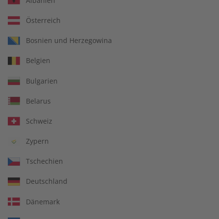
Albanien
Österreich
Bosnien und Herzegowina
écoute Übungsheft –
écoute Magazin –
Belgien
Jahrgang 2025
Jahrgang 2025
€ 69,90
€ 99,90
Bulgarien
Belarus
Schweiz
Zypern
Tschechien
Deutschland
Dänemark