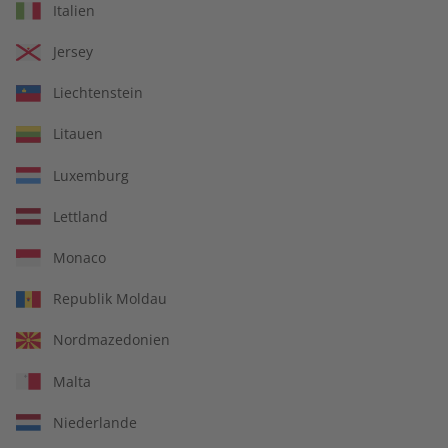
Italien
€ 69,90
€ 149,90
Jersey
Liechtenstein
Litauen
Luxemburg
Lettland
Monaco
Republik Moldau
écoute Audiotrainer
écoute Jahrgang 2023
Nordmazedonien
Jahrgang 2023
Malta
€ 149,90
€ 99,90
Niederlande