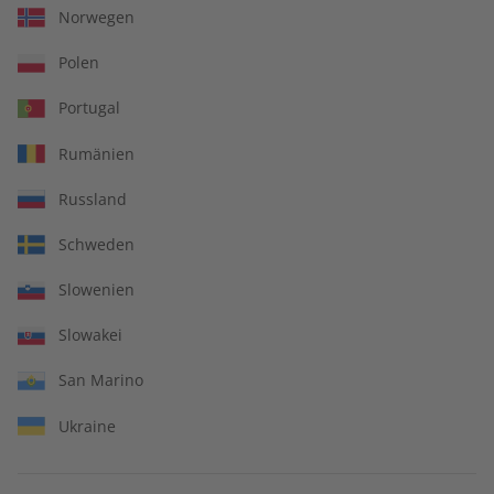
Norwegen
Polen
Portugal
Rumänien
Russland
Schweden
écoute Übungsheft
écoute Jahrgang 2022
Slowenien
Jahrgang 2023
Slowakei
€ 69,90
€ 99,90
San Marino
Ukraine