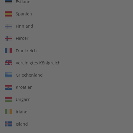
Estland
écoute Audiotrainer –
écoute Jahrgang 2024
Spanien
Jahrgang 2025
€ 149,90
€ 99,90
Finnland
Färöer
Frankreich
Vereinigtes Königreich
Griechenland
Kroatien
Ungarn
Irland
écoute Übungsheft
écoute Audiotrainer
Island
Jahrgang 2024
Jahrgang 2024