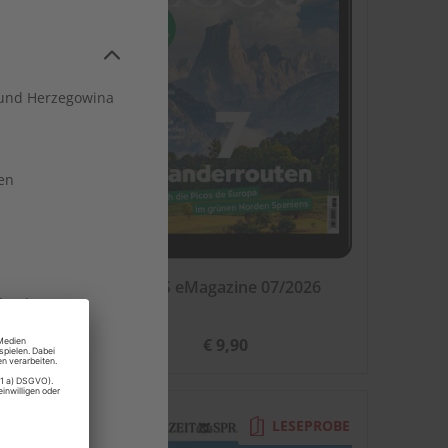
und Herzegowina
en
026
ECOS eMagazine 07/2026
land
€ 9,90
EPROBE
LESEPROBE
rg