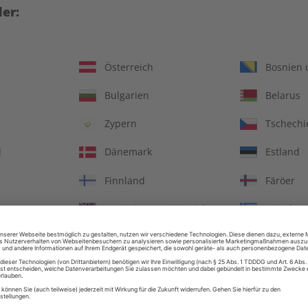
er:
Österreich
Bosnien 
Bulgarien
Belarus
Zypern
Tschechi
d
Dänemark
Estland
Finnland
Färöer
OS Audiotrainer digital
ECOS Übungsheft 07/2
Vereinigtes Königreich
Griechen
08/2026
€ 9,99
€ 5,50
Ungarn
Irland
Italien
Jersey
LESEPROBE
LES
in
Litauen
Luxembu