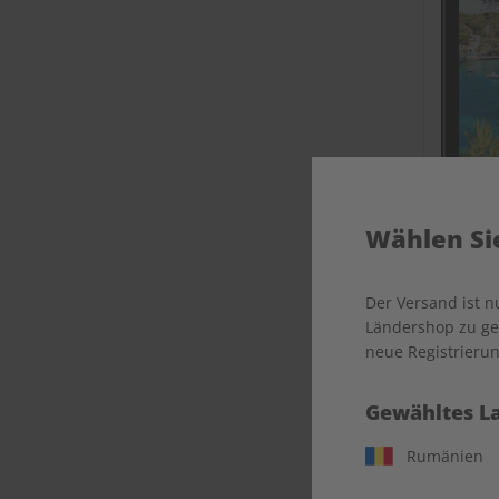
Wählen Sie
ECOS Ü
Der Versand ist 
Ländershop zu gel
neue Registrierun
Gewähltes L
Rumänien