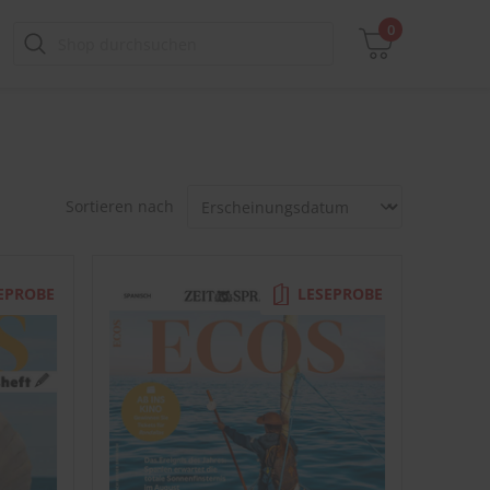
0
Zwischensumme
Sortieren nach
inkl. MwSt., ggf. zzgl. Versandkosten
Zum Warenkorb
EPROBE
LESEPROBE