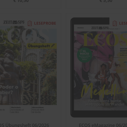
€ 10,50
€ 5,50
LESEPROBE
LES
OS Übungsheft 06/2026
ECOS eMagazine 06/2