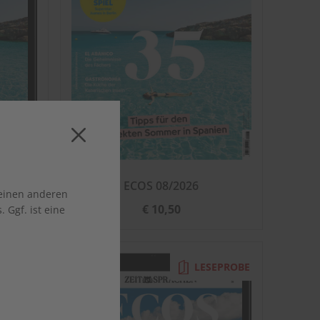
026
ECOS 08/2026
 einen anderen
€ 10,50
 Ggf. ist eine
EPROBE
LESEPROBE