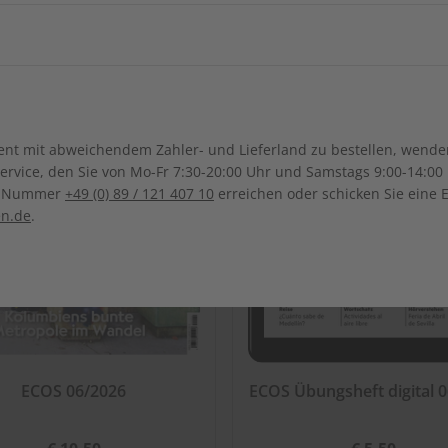
ch-Samoa
Australien
Neuseel
LESEPROBE
LES
Ägypten
Äthiopien
Irak
Japan
Kanada
Costa Ri
Ghana
Marokko
Südkorea
Kasachstan
Dominikanische Republik
Guadeloupe
Mauritius
Malawi
Sonderverwaltungsregion
Malaysia
Bolivien
Brasilien
t mit abweichendem Zahler- und Lieferland zu bestellen, wenden 
Macau
Honduras
Mexiko
Namibia
Nigeria
vice, den Sie von Mo-Fr 7:30-20:00 Uhr und Samstags 9:00-14:00 
Kolumbien
Ecuador
ce-Nummer
+49 (0) 89 / 121 407 10
erreichen oder schicken Sie eine 
Pakistan
Saudi-Arabi
Panama
El Salvador
Senegal
Tunesien
en.de
.
Paraguay
Uruguay
Syrien
Thailand
ten
Uganda
Südafrika
Taiwan
Usbekistan
ECOS 06/2026
ECOS Übungsheft digital 