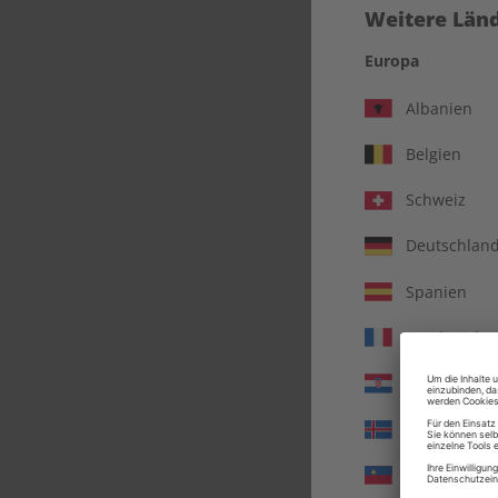
Weitere Länd
Europa
Albanien
Belgien
Schweiz
Deutschlan
Spanien
EC
Frankreich
Kroatien
Island
Liechtenste