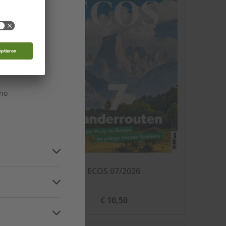
 Moldau
nde
n
ino
07/2026
ECOS 07/2026
n
€ 10,50