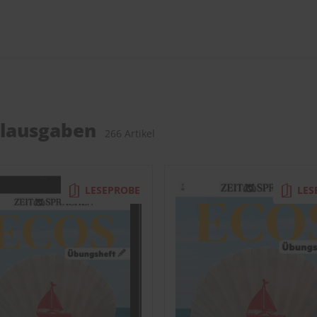
elausgaben
266 Artikel
LESEPROBE
LES