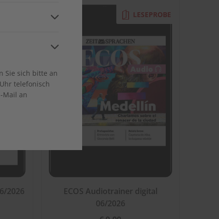
and
EPROBE
LESEPROBE
ca
Sie sich bitte an
Uhr telefonisch
E-Mail an
en
06/2026
ECOS Audiotrainer digital
06/2026