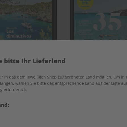
 bitte Ihr Lieferland
bungsheft digital 08/2026
ECOS eMagazine 08/2
nur in das dem jeweiligen Shop zugeordneten Land möglich. Um in
€ 5,50
€ 9,90
angen, wählen Sie bitte das entsprechende Land aus der Liste aus.
g erforderlich.
and:
LESEPROBE
LES