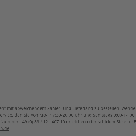
e Berichte
und Wortschatzübungen
Arabische
Afghanistan
Armenie
ZAHLUNGSARTEN
China
Georgien
Burkina Faso
Benin
ngsregion
Indonesien
Israel
Kamerun
Dschibuti
ch-Samoa
Australien
Neuseel
Ägypten
Äthiopien
Irak
Japan
Kanada
Costa Ri
Ghana
Marokko
Südkorea
Kasachstan
Ihre Daten werden SSL-verschlüsselt und sicher übertragen
Dominikanische Republik
Guadeloupe
Mauritius
Malawi
Sonderverwaltungsregion
Malaysia
Bolivien
Brasilien
t mit abweichendem Zahler- und Lieferland zu bestellen, wenden 
Macau
Honduras
Mexiko
Namibia
Nigeria
vice, den Sie von Mo-Fr 7:30-20:00 Uhr und Samstags 9:00-14:00 
Kolumbien
Ecuador
ce-Nummer
+49 (0) 89 / 121 407 10
erreichen oder schicken Sie eine 
UNSER KUNDENSERVICE
Pakistan
Saudi-Arabi
Panama
El Salvador
Tunesien
Tansania
en.de
.
Paraguay
Uruguay
Syrien
Thailand