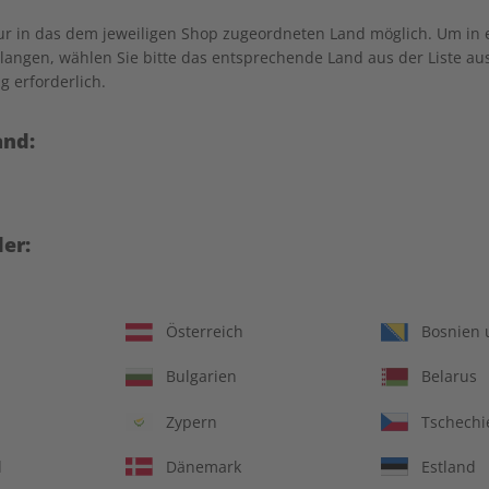
nur in das dem jeweiligen Shop zugeordneten Land möglich. Um in
angen, wählen Sie bitte das entsprechende Land aus der Liste aus.
g erforderlich.
and:
er:
Österreich
Bosnien 
ungsheft und Audiotrainer
Kostenfreie Lieferu
Bulgarien
Belarus
14 Ausgaben pro Ja
Zypern
Tschechi
Jederzeit monatlich
d
Dänemark
Estland