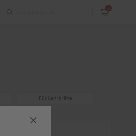
0
Zwischensumme
inkl. MwSt., ggf. zzgl. Versandkosten
Zum Warenkorb
Für Lehrkräfte
PRINT