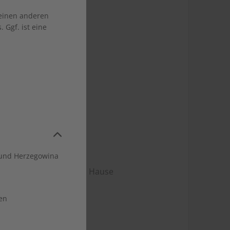
 einen anderen
 Ggf. ist eine
und Herzegowina
ng direkt zu Ihnen nach Hause
hr
en
 kündbar