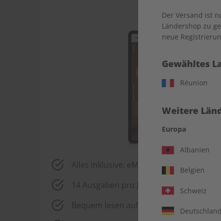
Der Versand ist 
Ländershop zu gel
neue Registrierun
Gewähltes L
Réunion
Weitere Länd
Europa
Albanien
Alles inklusive: eMagazine, digitales Üb
Belgien
14 Ausgaben pro Jahr
Schweiz
Bequem lesen auf jedem Gerät
Deutschlan