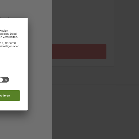
pro Ausgabe:
land
9,99 €
Zum Angebot
rg
 Moldau
nde
d
 in allen relevanten