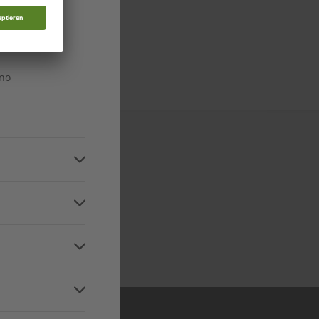
n
n
ino
n
 in allen relevanten
Niveaustufen
and