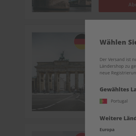
Ab
Deutsch perfekt
Wählen Sie
Deutsch l
Der Versand ist 
Ländershop zu gel
Sprache trainiere
neue Registrierun
deutschsprachige
Gewähltes L
Portugal
Ab
Weitere Länd
Europa
ECOS