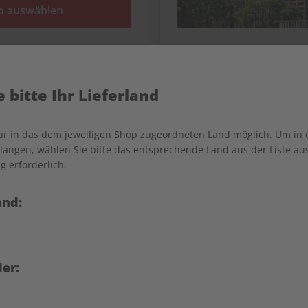
o auswählen
 bitte Ihr Lieferland
ernen
nur in das dem jeweiligen Shop zugeordneten Land möglich. Um in
angen, wählen Sie bitte das entsprechende Land aus der Liste aus.
n und den
g erforderlich.
n Kulturraum verstehen.
and:
o auswählen
er: