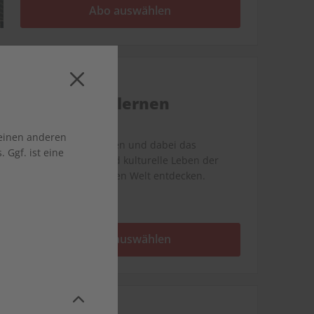
Abo auswählen
écoute
Französisch lernen
 einen anderen
Französisch trainieren und dabei das
 Ggf. ist eine
gesellschaftliche und kulturelle Leben der
französischsprachigen Welt entdecken.
Abo auswählen
ADESSO