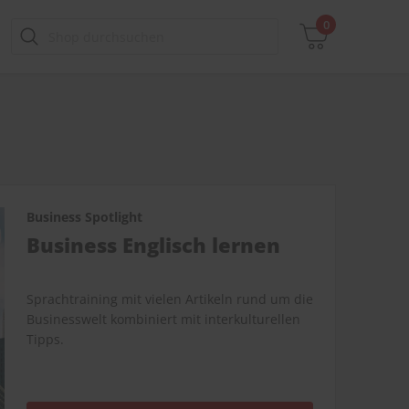
0
Zwischensumme
inkl. MwSt., ggf. zzgl. Versandkosten
Business Spotlight
Zum Warenkorb
Business Englisch lernen
Sprachtraining mit vielen Artikeln rund um die
Businesswelt kombiniert mit interkulturellen
Tipps.