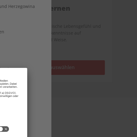
Italienisch lernen
und Herzegowina
Vermittelt das italienische Lebensgefühl und
en
erweitert die Sprachkenntnisse auf
authentische Art und Weise.
Abo auswählen
land
rg
 Moldau
haben sich
Serviceportal
nde