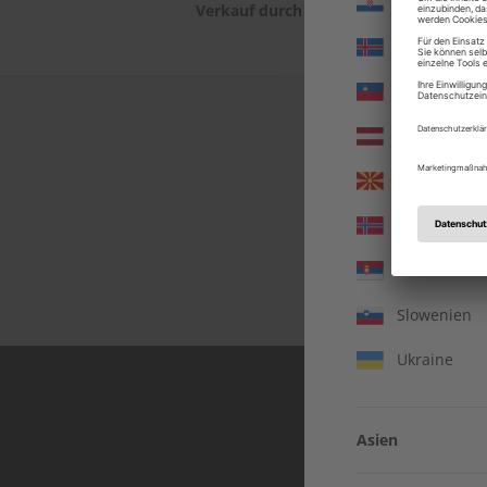
Kroatien
Verkauf durch
ZEIT SPRACHEN G
Island
Liechtenste
Lettland
Nordmazed
Norwegen
In jeder Ausgabe s
Serbien
Einblicke und aktuell
Slowenien
Ukraine
Asien
Vereinigte 