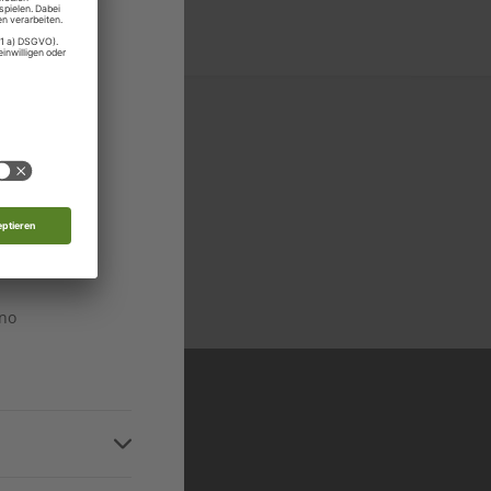
rg
 Moldau
nde
n
 in allen relevanten
n
Niveaustufen
ino
n