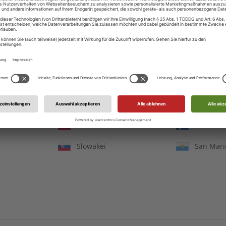
Ungarn
Irland
mbH
Italien
Jersey
in
Litauen
Luxembu
Monaco
Republik
IHRE VORTEILE
onien
Malta
Niederla
Polen
Rumänie
pannende
Großer Sprachteil mit Grammatik-
Lernen
Russland
Schwede
e Berichte
und Wortschatzübungen
Slowakei
San Mar
ZAHLUNGSARTEN
Arabische
Afghanistan
Armenie