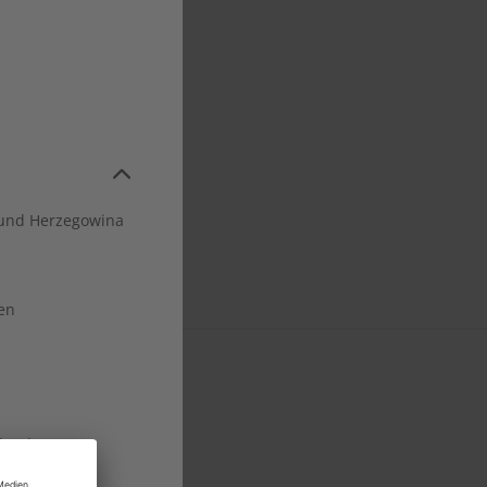
und Herzegowina
en
land