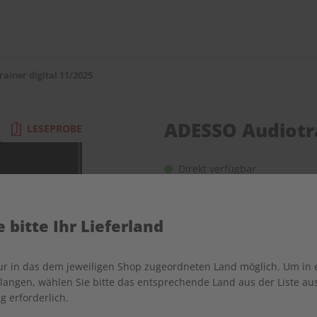
ainer digital 11/2025
ADESSO Audiotra
LESEPROBE
Direkt verfügbar
 bitte Ihr Lieferland
nur in das dem jeweiligen Shop zugeordneten Land möglich. Um in
angen, wählen Sie bitte das entsprechende Land aus der Liste aus.
g erforderlich.