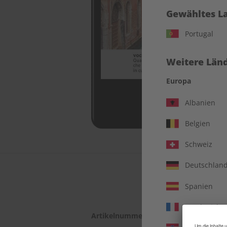
Gewähltes L
Portugal
Weitere Länd
Europa
Albanien
Belgien
Schweiz
Deutschlan
Spanien
Frankreich
Artikelnummer
2182704