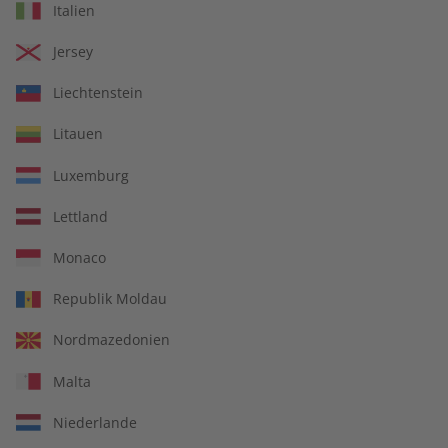
Italien
€ 99,90
€ 149,90
Jersey
Liechtenstein
Litauen
Luxemburg
Lettland
Monaco
Republik Moldau
Spotlight Übungsheft
Spotlight Audiotrainer
Nordmazedonien
Jahrgang 2023
Jahrgang 2023
Malta
€ 69,90
€ 149,90
Niederlande