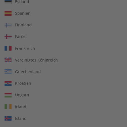
Estland
Spotlight Magazin –
Spotlight Übungsheft
Spanien
Jahrgang 2025
Jahrgang 2024
€ 99,90
€ 69,90
Finnland
Färöer
Frankreich
Vereinigtes Königreich
Griechenland
Kroatien
Ungarn
Irland
Spotlight Jahrgang 2024
Spotlight Audiotrainer
Island
Jahrgang 2024