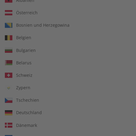
Albanien
Österreich
Bosnien und Herzegowina
Spotlight Übungsheft –
Spotlight Audiotrainer –
Belgien
Jahrgang 2025
Jahrgang 2025
€ 69,90
€ 149,90
Bulgarien
Belarus
Schweiz
Zypern
Tschechien
Deutschland
Dänemark