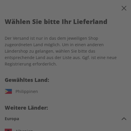
0
Warenkorb
MENÜ
Wählen Sie bitte Ihr Lieferland
Startseite
Spotlight
Produkte
Der Versand ist nur in das dem jeweiligen Shop
Produkte
zugeordneten Land möglich. Um in einen anderen
Ländershop zu gelangen, wählen Sie bitte das
entsprechende Land aus der Liste aus. Ggf. ist eine neue
20 Artikel
Registrierung erforderlich.
Filter
Gewähltes Land:
Philippinen
Weitere Länder:
Europa