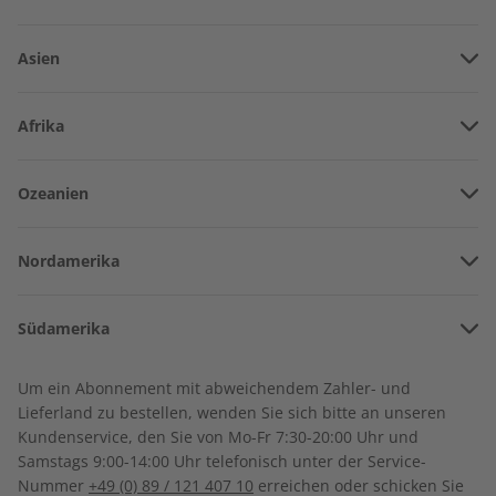
Asien
Vereinigte Arabische Emirate
Afrika
Afghanistan
Angola
Ozeanien
Armenien
Spotlight Jahrgang 2022
Spotlight Audiotrainer
Burkina Faso
Jahrgang 2021
Amerikanisch-Samoa
Aserbaidschan
€ 99,90
€ 149,90
Nordamerika
Benin
Australien
China
Bermuda
Côte d’Ivoire
Südamerika
Neuseeland
Georgien
Kanada
Kamerun
Argentinien
Sonderverwaltungsregion Hongkong
Um ein Abonnement mit abweichendem Zahler- und
Costa Rica
Dschibuti
Lieferland zu bestellen, wenden Sie sich bitte an unseren
Bolivien
Indonesien
Kundenservice, den Sie von Mo-Fr 7:30-20:00 Uhr und
Kuba
Algerien
Samstags 9:00-14:00 Uhr telefonisch unter der Service-
Brasilien
Israel
Nummer
+49 (0) 89 / 121 407 10
erreichen oder schicken Sie
Dominikanische Republik
Ägypten