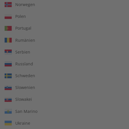
Norwegen
Polen
Portugal
Rumänien
Serbien
Russland
Spotlight Jahrgang 2023
Spotlight Audiotrainer
Schweden
Jahrgang 2022
Slowenien
€ 99,90
€ 149,90
Slowakei
San Marino
Ukraine