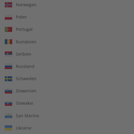
€ 5,50
€ 9,90
Norwegen
Polen
LESEPROBE
LESEPROBE
Portugal
Rumänien
Serbien
Russland
Schweden
Slowenien
Deutsch perfekt
Deutsch perfekt
Slowakei
Übungsheft digital
eMagazine 08/2026
08/2026
San Marino
€ 5,50
€ 9,90
Ukraine