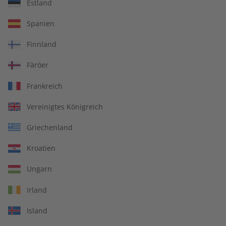
Estland
Spanien
Deutsch perfekt
Deutsch perfekt
Übungsheft digital
eMagazine 09/2026
Finnland
09/2026
Färöer
€ 5,50
€ 9,90
Frankreich
LESEPROBE
LESEPROBE
Vereinigtes Königreich
Griechenland
Kroatien
Ungarn
Irland
Island