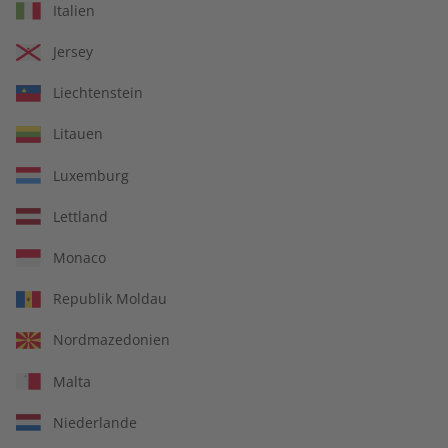
Deutsch perfekt 09/2026
Deutsch perfekt
Italien
Audiotrainer digital
08/2026
Jersey
€ 9,90
€ 9,99
Liechtenstein
Litauen
LESEPROBE
LESEPROBE
Luxemburg
Lettland
Monaco
Republik Moldau
Nordmazedonien
Malta
Deutsch perfekt
Deutsch perfekt 08/2026
Übungsheft 08/2026
Niederlande