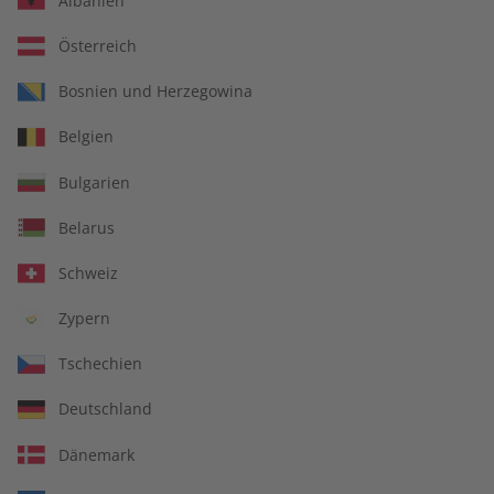
Albanien
Österreich
Bosnien und Herzegowina
Deutsch perfekt
Deutsch perfekt
Belgien
Audiotrainer digital
Übungsheft 09/2026
09/2026
Bulgarien
€ 9,99
€ 5,50
Belarus
Schweiz
LESEPROBE
LESEPROBE
Zypern
Tschechien
Deutschland
Dänemark