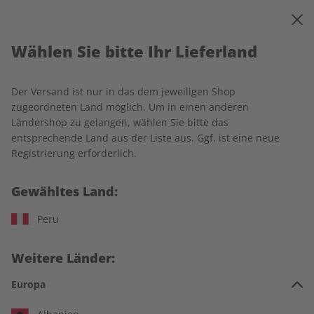
0
Warenkorb
MENÜ
Wählen Sie bitte Ihr Lieferland
Startseite
Deutsch perfekt
Einzelausgaben
Der Versand ist nur in das dem jeweiligen Shop
Einzelausgaben
zugeordneten Land möglich. Um in einen anderen
Ländershop zu gelangen, wählen Sie bitte das
entsprechende Land aus der Liste aus. Ggf. ist eine neue
259 Artikel
Registrierung erforderlich.
Filter
Gewähltes Land:
Peru
LESEPROBE
LESEPROBE
Weitere Länder:
Europa