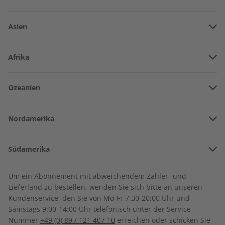
LESEPROBE
LESEPROBE
Asien
Vereinigte Arabische Emirate
Afrika
Afghanistan
Angola
Ozeanien
Armenien
Burkina Faso
Amerikanisch-Samoa
Aserbaidschan
Nordamerika
Benin
Australien
China
Deutsch perfekt
Deutsch perfekt
Bermuda
Côte d’Ivoire
eMagazine 07/2026
Übungsheft digital
Südamerika
Neuseeland
Georgien
07/2026
Kanada
Kamerun
Argentinien
Sonderverwaltungsregion Hongkong
€ 9,90
€ 5,50
Um ein Abonnement mit abweichendem Zahler- und
Costa Rica
Dschibuti
Lieferland zu bestellen, wenden Sie sich bitte an unseren
Bolivien
Indonesien
Kundenservice, den Sie von Mo-Fr 7:30-20:00 Uhr und
Kuba
Algerien
Samstags 9:00-14:00 Uhr telefonisch unter der Service-
Brasilien
LESEPROBE
LESEPROBE
Israel
Nummer
+49 (0) 89 / 121 407 10
erreichen oder schicken Sie
Dominikanische Republik
Ägypten