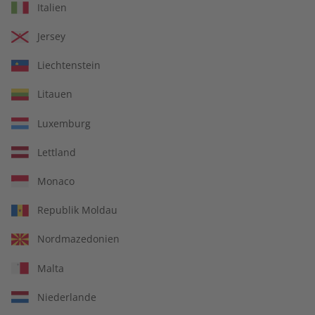
Italien
€ 69,90
€ 99,90
Jersey
Liechtenstein
Litauen
Luxemburg
Lettland
Monaco
Republik Moldau
Italien verstehen – 30
ADESSO Audiotrainer
Nordmazedonien
verblüffende Antworten
Jahrgang 2023
auf 30 kluge Fragen
Malta
€ 12,90
€ 149,90
Niederlande