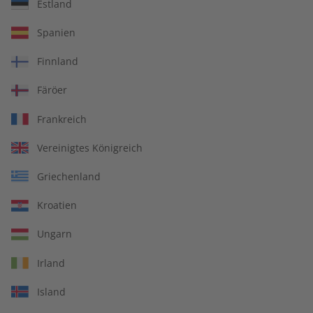
Estland
ADESSO Audiotrainer –
ADESSO Audiotrainer
Spanien
Jahrgang 2025
Jahrgang 2024
€ 149,90
€ 149,90
Finnland
Färöer
Frankreich
Vereinigtes Königreich
Griechenland
Kroatien
Ungarn
Irland
ADESSO Übungsheft
ADESSO Jahrgang 2024
Island
Jahrgang 2024