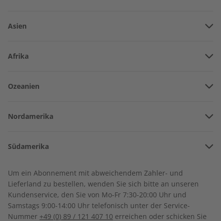
Asien
Vereinigte Arabische Emirate
Afrika
Afghanistan
Angola
Ozeanien
Armenien
Burkina Faso
ADESSO Jahrgang 2022
ADESSO Übungsheft
Amerikanisch-Samoa
Aserbaidschan
Jahrgang 2022
Nordamerika
Benin
€ 99,90
€ 69,90
Australien
China
Bermuda
Côte d’Ivoire
Südamerika
Neuseeland
Georgien
Kanada
Kamerun
Argentinien
Sonderverwaltungsregion Hongkong
Um ein Abonnement mit abweichendem Zahler- und
Costa Rica
Dschibuti
Lieferland zu bestellen, wenden Sie sich bitte an unseren
Bolivien
Indonesien
Kundenservice, den Sie von Mo-Fr 7:30-20:00 Uhr und
Kuba
Algerien
Samstags 9:00-14:00 Uhr telefonisch unter der Service-
Brasilien
Israel
Nummer
+49 (0) 89 / 121 407 10
erreichen oder schicken Sie
Dominikanische Republik
Ägypten