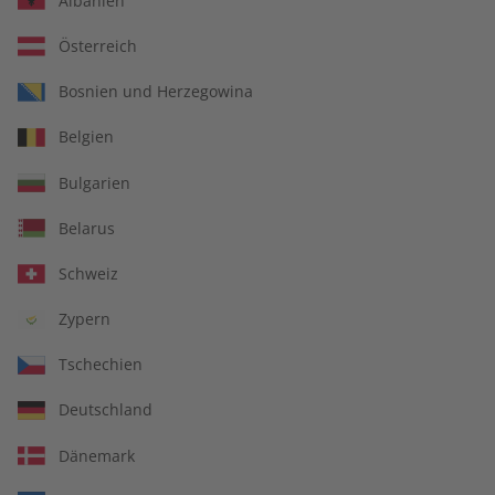
Albanien
Österreich
Bosnien und Herzegowina
ADESSO Magazin –
ADESSO Übungsheft –
Belgien
Jahrgang 2025
Jahrgang 2025
€ 99,90
€ 69,90
Bulgarien
Belarus
Schweiz
Zypern
Tschechien
Deutschland
Dänemark