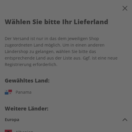
0
Warenkorb
MENÜ
Wählen Sie bitte Ihr Lieferland
Startseite
ADESSO
Produkte
Der Versand ist nur in das dem jeweiligen Shop
Produkte
zugeordneten Land möglich. Um in einen anderen
Ländershop zu gelangen, wählen Sie bitte das
entsprechende Land aus der Liste aus. Ggf. ist eine neue
14 Artikel
Registrierung erforderlich.
Filter
Gewähltes Land:
Panama
Weitere Länder:
Europa