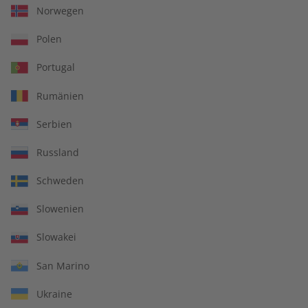
Norwegen
Polen
Portugal
Rumänien
Serbien
Russland
Schweden
ADESSO Übungsheft
ADESSO Jahrgang 2023
Jahrgang 2023
Slowenien
€ 69,90
€ 99,90
Slowakei
San Marino
Ukraine