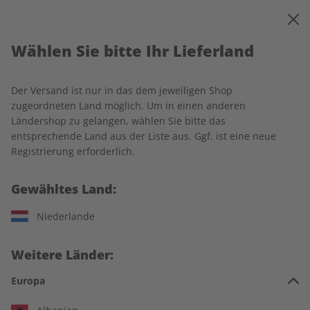
0
Warenkorb
MENÜ
Wählen Sie bitte Ihr Lieferland
Ihr Warenkorb ist leer
Es befinden sich noch keine Artikel im Warenkorb.
Der Versand ist nur in das dem jeweiligen Shop
zugeordneten Land möglich. Um in einen anderen
Ländershop zu gelangen, wählen Sie bitte das
entsprechende Land aus der Liste aus. Ggf. ist eine neue
Weiter einkaufen
Registrierung erforderlich.
Gewähltes Land:
Niederlande
IHRE VORTEILE
Weitere Länder:
Europa
In jeder Ausgabe spannende Einblicke und aktuelle Berichte