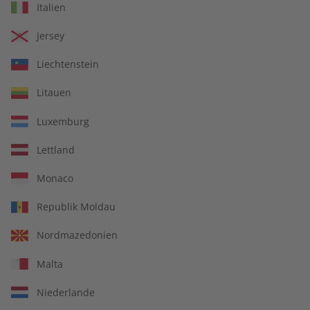
Italien
€ 5,50
€ 5,50
Jersey
LESEPROBE
LESEPROBE
Liechtenstein
Litauen
Luxemburg
Lettland
Monaco
Republik Moldau
Spotlight eMagazine
Spotlight 08/2026
Nordmazedonien
08/2026
Malta
€ 9,90
€ 10,50
Niederlande