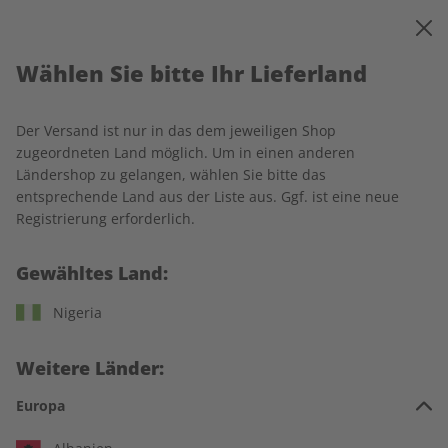
0
Warenkorb
MENÜ
Wählen Sie bitte Ihr Lieferland
Startseite
Spotlight
Einzelausgaben
Der Versand ist nur in das dem jeweiligen Shop
Einzelausgaben
zugeordneten Land möglich. Um in einen anderen
Ländershop zu gelangen, wählen Sie bitte das
entsprechende Land aus der Liste aus. Ggf. ist eine neue
226 Artikel
Registrierung erforderlich.
Filter
Gewähltes Land:
Nigeria
LESEPROBE
LESEPROBE
Weitere Länder:
Europa