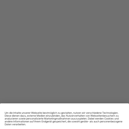
In jeder Ausgabe spannende Einblicke und aktuelle Berichte
Großer Sprachteil mit Grammatik- und Wortschatzübungen
Lernen in allen relevanten Niveaustufen
ZAHLUNGSARTEN