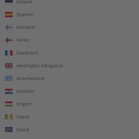
Estland
Spotlight Audiotrainer
Spotlight Übungsheft
Spanien
digital 09/2026
digital 09/2026
€ 9,99
€ 5,50
Finnland
Färöer
LESEPROBE
LESEPROBE
Frankreich
Vereinigtes Königreich
Griechenland
Kroatien
Ungarn
Irland
Spotlight Übungsheft
Spotlight Übungsheft
Island
09/2026
digital 08/2026