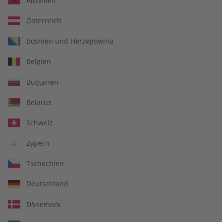
Albanien
Österreich
Bosnien und Herzegowina
Spotlight 09/2026
Spotlight eMagazine
Belgien
09/2026
€ 10,50
€ 9,90
Bulgarien
Belarus
LESEPROBE
LESEPROBE
Schweiz
Zypern
Tschechien
Deutschland
Dänemark