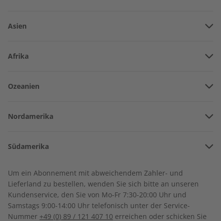
Asien
Vereinigte Arabische Emirate
Afrika
Afghanistan
Angola
Ozeanien
Armenien
Spotlight Audiotrainer
Spotlight Übungsheft
Burkina Faso
digital 07/2026
digital 07/2026
Amerikanisch-Samoa
Aserbaidschan
€ 9,99
€ 5,50
Nordamerika
Benin
Australien
China
Bermuda
Côte d’Ivoire
Südamerika
Neuseeland
Georgien
LESEPROBE
LESEPROBE
Kanada
Kamerun
Argentinien
Sonderverwaltungsregion Hongkong
Um ein Abonnement mit abweichendem Zahler- und
Costa Rica
Dschibuti
Lieferland zu bestellen, wenden Sie sich bitte an unseren
Bolivien
Indonesien
Kundenservice, den Sie von Mo-Fr 7:30-20:00 Uhr und
Kuba
Algerien
Samstags 9:00-14:00 Uhr telefonisch unter der Service-
Brasilien
Israel
Nummer
+49 (0) 89 / 121 407 10
erreichen oder schicken Sie
Dominikanische Republik
Ägypten