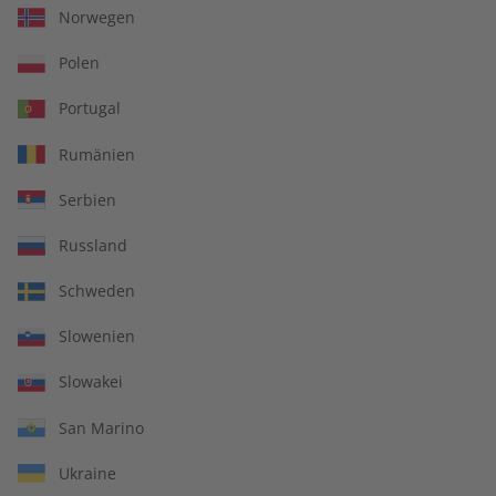
Norwegen
LESEPROBE
LESEPROBE
Polen
Portugal
Rumänien
Serbien
Russland
Spotlight Audiotrainer
Spotlight Übungsheft
Schweden
digital 08/2026
08/2026
Slowenien
€ 9,99
€ 5,50
Slowakei
San Marino
LESEPROBE
LESEPROBE
Ukraine