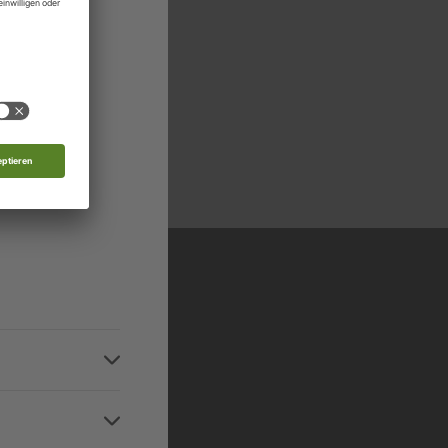
rg
 Moldau
nde
 in allen relevanten
Niveaustufen
d
n