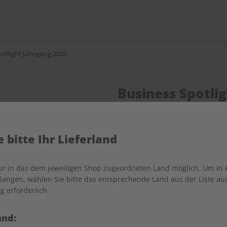
otlight Jahrgang 2020
Business Spotli
Verfügbar - Nur solange der V
 bitte Ihr Lieferland
Anzahl
nur in das dem jeweiligen Shop zugeordneten Land möglich. Um in
angen, wählen Sie bitte das entsprechende Land aus der Liste aus.
g erforderlich.
and: