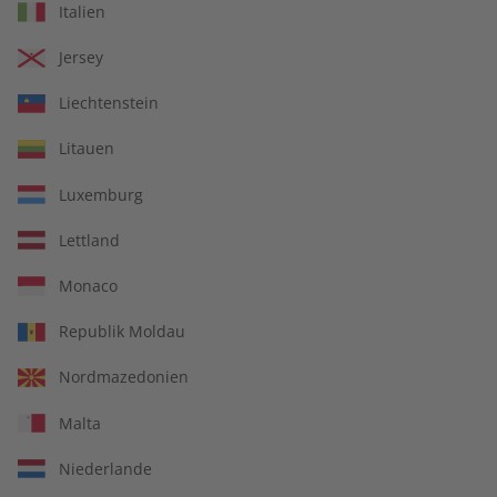
Italien
Jersey
Liechtenstein
Litauen
Luxemburg
Kostenfreie Lieferung direkt zu Ihnen nach
Hause
Lettland
14 Ausgaben pro Jahr
Monaco
Jederzeit monatlich kündbar
Republik Moldau
Nordmazedonien
pro Ausgabe:
Malta
Niederlande
9,99 €