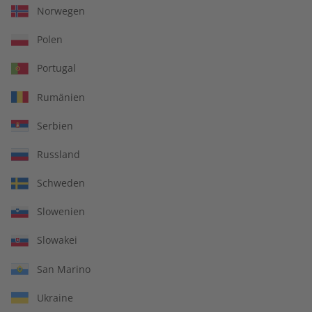
Norwegen
Zum Angebot
Polen
Portugal
Rumänien
Serbien
IHRE VORTEILE
Russland
Schweden
In jeder Ausgabe spannende Einblicke und aktuelle Berichte
Slowenien
Slowakei
San Marino
Großer Sprachteil mit Grammatik- und Wortschatzübungen
Ukraine