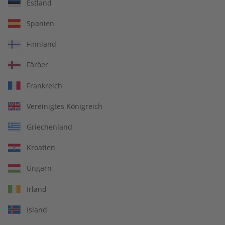
Übungsheft und Audiotrainer
Estland
14 Ausgaben pro Jahr
Spanien
Bequem lesen auf jedem Gerät
Finnland
Jederzeit monatlich kündbar
Färöer
pro Ausgabe:
Frankreich
Vereinigtes Königreich
9,99 €
Griechenland
Zum Angebot
Kroatien
Ungarn
PRINT
Irland
Island