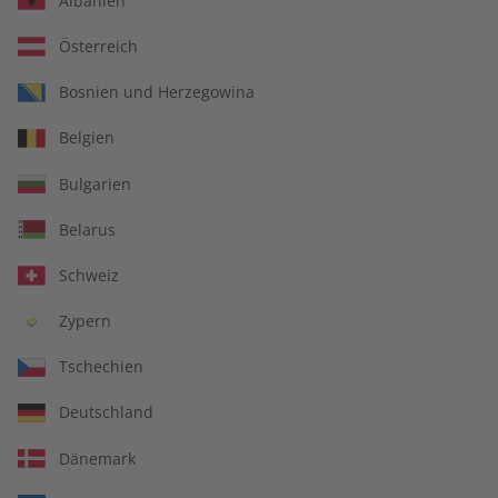
Albanien
Österreich
Für Lehrkräfte
Bosnien und Herzegowina
Belgien
DIGITAL
Bulgarien
Belarus
Schweiz
Zypern
Tschechien
Deutschland
Dänemark
Alles inklusive: eMagazine, digitales