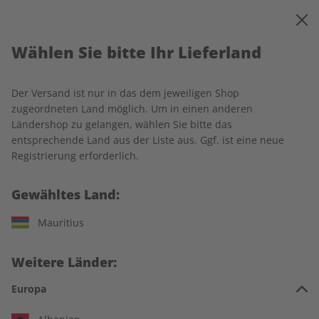
0
Warenkorb
MENÜ
Wählen Sie bitte Ihr Lieferland
Startseite
Ecos Wunschabo
Der Versand ist nur in das dem jeweiligen Shop
zugeordneten Land möglich. Um in einen anderen
Ländershop zu gelangen, wählen Sie bitte das
entsprechende Land aus der Liste aus. Ggf. ist eine neue
Jetzt Ihr ECOS-Wunschabo
Registrierung erforderlich.
auswählen:
Gewähltes Land:
Für wen ist das Abo?
Mauritius
Für mich
Weitere Länder:
Zum Verschenken
Europa
Für Studierende