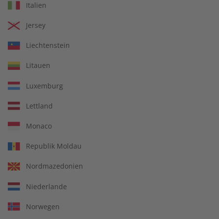
Italien
€ 10,50
€ 9,90
Jersey
LESEPROBE
LESEPROBE
Liechtenstein
Litauen
Luxemburg
Lettland
Monaco
Republik Moldau
ADESSO Übungsheft
ADESSO Übungsheft
Nordmazedonien
digital 08/2026
08/2026
Niederlande
€ 5,50
€ 5,50
Norwegen