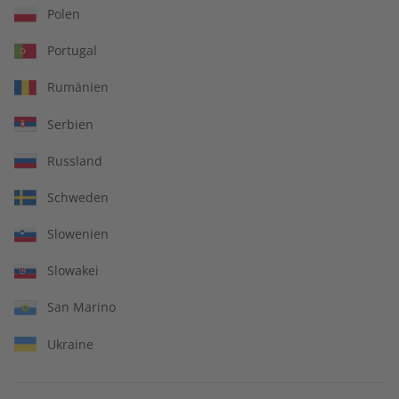
Polen
LESEPROBE
LESEPROBE
Portugal
Rumänien
Serbien
Russland
Schweden
ADESSO 08/2026
ADESSO Audiotrainer
Slowenien
digital 08/2026
Slowakei
€ 10,50
€ 9,99
San Marino
Ukraine
LESEPROBE
LESEPROBE