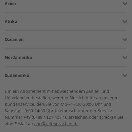
Asien
Vereinigte Arabische Emirate
Afrika
Afghanistan
Angola
Ozeanien
Armenien
Burkina Faso
Amerikanisch-Samoa
Aserbaidschan
ADESSO Übungsheft
ADESSO Audiotrainer
Nordamerika
Benin
digital 07/2026
digital 07/2026
Australien
China
€ 5,50
€ 9,99
Bermuda
Côte d’Ivoire
Südamerika
Neuseeland
Georgien
Kanada
Kamerun
Argentinien
Sonderverwaltungsregion Hongkong
Um ein Abonnement mit abweichendem Zahler- und
LESEPROBE
LESEPROBE
Costa Rica
Dschibuti
Lieferland zu bestellen, wenden Sie sich bitte an unseren
Bolivien
Indonesien
Kundenservice, den Sie von Mo-Fr 7:30-20:00 Uhr und
Kuba
Algerien
Samstags 9:00-14:00 Uhr telefonisch unter der Service-
Brasilien
Israel
Nummer
+49 (0) 89 / 121 407 10
erreichen oder schicken Sie
Dominikanische Republik
Ägypten
eine E-Mail an
abo@zeit-sprachen.de
.
Chile
Indien
Guadeloupe
Äthiopien