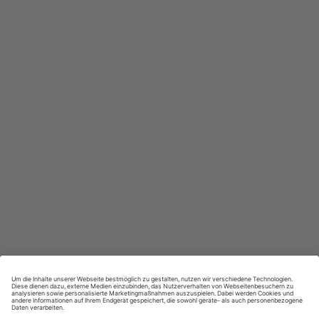
In jeder Ausgabe spannende Einblicke und aktuelle Berichte
Großer Sprachteil mit Grammatik- und Wortschatzübungen
Lernen in allen relevanten Niveaustufen
ZAHLUNGSARTEN