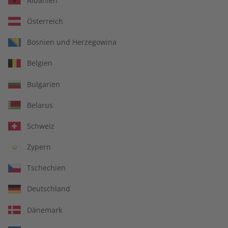
Albanien
Österreich
Bosnien und Herzegowina
ADESSO Audiotrainer
ADESSO eMagazine
Belgien
digital 09/2026
09/2026
€ 9,99
€ 9,90
Bulgarien
Belarus
LESEPROBE
LESEPROBE
Schweiz
Zypern
Tschechien
Deutschland
Dänemark