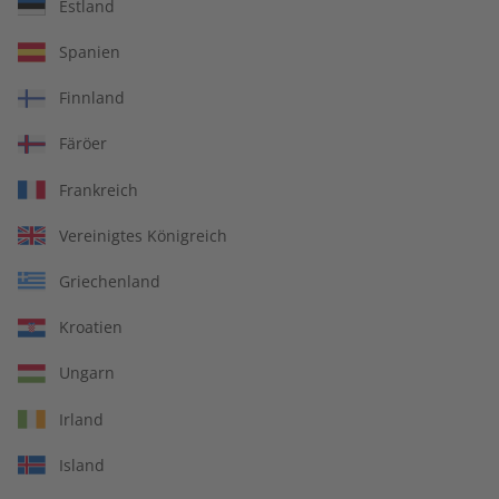
Estland
ADESSO Übungsheft
ADESSO Übungsheft
Spanien
digital 09/2026
09/2026
€ 5,50
€ 5,50
Finnland
Färöer
LESEPROBE
LESEPROBE
Frankreich
Vereinigtes Königreich
Griechenland
Kroatien
Ungarn
Irland
ADESSO 09/2026
ADESSO eMagazine
Island
08/2026