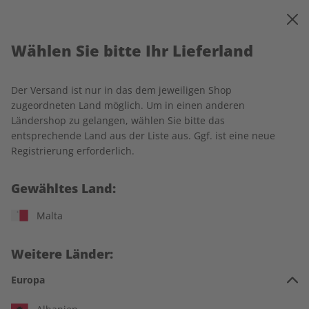
0
Warenkorb
MENÜ
Wählen Sie bitte Ihr Lieferland
Startseite
ADESSO
Einzelausgaben
Der Versand ist nur in das dem jeweiligen Shop
Einzelausgaben
zugeordneten Land möglich. Um in einen anderen
Ländershop zu gelangen, wählen Sie bitte das
entsprechende Land aus der Liste aus. Ggf. ist eine neue
240 Artikel
Registrierung erforderlich.
Filter
Gewähltes Land:
Malta
LESEPROBE
LESEPROBE
Weitere Länder:
Europa