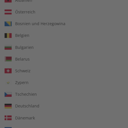
Albanien
Österreich
Bosnien und Herzegowina
Belgien
Spotlight Übungsheft digital
Bulgarien
06/2025
Belarus
Direkt verfügbar
Schweiz
Zypern
€ 5,50
Tschechien
inkl. MwSt.
Deutschland
Zur Kasse
Dänemark