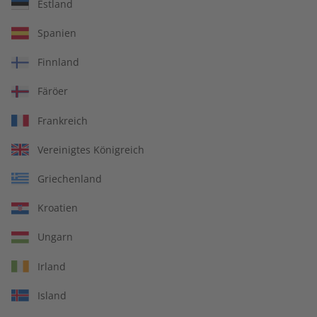
Estland
Spanien
Spotlight Übungsheft digital 06/2025
Finnland
Färöer
Artikelnummer
2179137
Frankreich
Verkauf durch
ZEIT SPRACHEN GmbH
Vereinigtes Königreich
Griechenland
IHRE VORTEILE
Kroatien
Ungarn
Irland
In jeder Ausgabe spannende Einblicke und aktuelle Berichte
Island