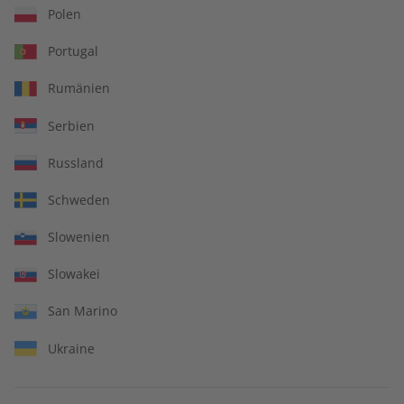
Polen
Zum Angebot
Portugal
Rumänien
Serbien
IHRE VORTEILE
Russland
Schweden
In jeder Ausgabe spannende Einblicke und aktuelle Berichte
Slowenien
Slowakei
San Marino
Großer Sprachteil mit Grammatik- und Wortschatzübungen
Ukraine