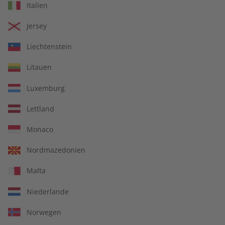
Italien
Jersey
Liechtenstein
Litauen
Luxemburg
14 Ausgaben pro Jahr
Lettland
Jederzeit monatlich kündbar
Monaco
Nordmazedonien
Malta
pro Ausgabe:
Niederlande
9,99 €
Norwegen