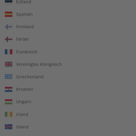
Übungsheft und Audiotrainer
Estland
14 Ausgaben pro Jahr
Spanien
Bequem lesen auf jedem Gerät
Finnland
Jederzeit monatlich kündbar
Färöer
pro Ausgabe:
Frankreich
Vereinigtes Königreich
9,99 €
Griechenland
Zum Angebot
Kroatien
Ungarn
PRINT
Irland
Island