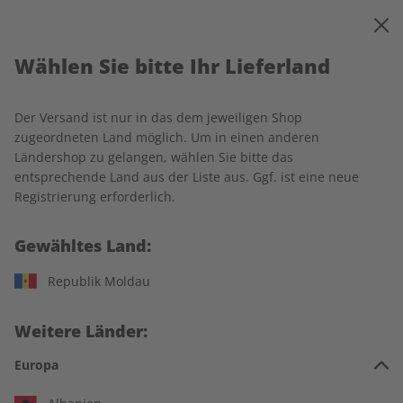
0
Warenkorb
MENÜ
Wählen Sie bitte Ihr Lieferland
Startseite
Spotlight Wunschabo
Der Versand ist nur in das dem jeweiligen Shop
zugeordneten Land möglich. Um in einen anderen
Ländershop zu gelangen, wählen Sie bitte das
entsprechende Land aus der Liste aus. Ggf. ist eine neue
Jetzt Ihr Spotlight-Wunschabo
Registrierung erforderlich.
auswählen:
Gewähltes Land:
Für wen ist das Abo?
Republik Moldau
Für mich
Weitere Länder:
Zum Verschenken
Europa
Für Studierende