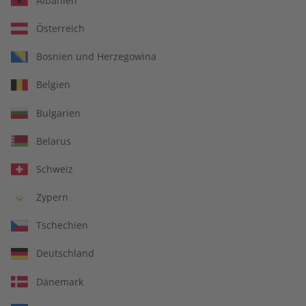
Albanien
Österreich
Für Lehrkräfte
Bosnien und Herzegowina
Belgien
DIGITAL
Bulgarien
Belarus
Schweiz
Zypern
Tschechien
Deutschland
Dänemark
Alles inklusive: eMagazine, digitales