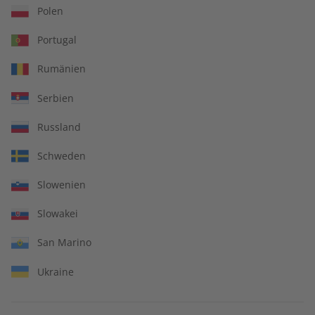
Polen
Zum Angebot
Portugal
Rumänien
Serbien
IHRE VORTEILE
Russland
Schweden
In jeder Ausgabe spannende Einblicke und aktuelle Berichte
Slowenien
Slowakei
San Marino
Großer Sprachteil mit Grammatik- und Wortschatzübungen
Ukraine