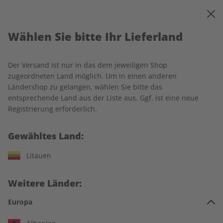
0
Warenkorb
MENÜ
Wählen Sie bitte Ihr Lieferland
Startseite
Spotlight Wunschabo
Der Versand ist nur in das dem jeweiligen Shop
zugeordneten Land möglich. Um in einen anderen
Ländershop zu gelangen, wählen Sie bitte das
entsprechende Land aus der Liste aus. Ggf. ist eine neue
Jetzt Ihr Spotlight-Wunschabo
Registrierung erforderlich.
auswählen:
Gewähltes Land:
Für wen ist das Abo?
Litauen
Für mich
Weitere Länder:
Zum Verschenken
Europa
Für Studierende