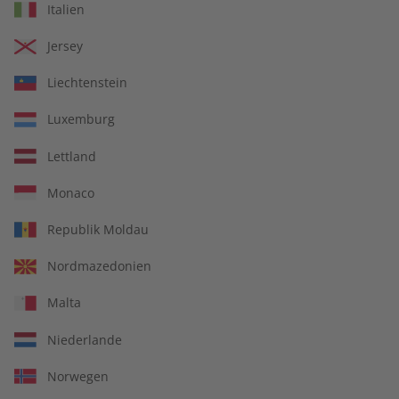
Italien
Jersey
Liechtenstein
Luxemburg
Lettland
14 Ausgaben pro Jahr
Monaco
Jederzeit monatlich kündbar
Republik Moldau
Nordmazedonien
Malta
pro Ausgabe:
Niederlande
9,99 €
Norwegen