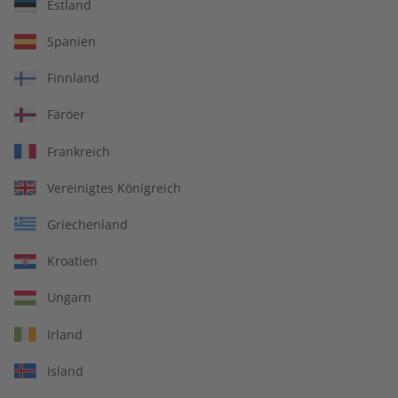
Übungsheft und Audiotrainer
Estland
14 Ausgaben pro Jahr
Spanien
Bequem lesen auf jedem Gerät
Finnland
Jederzeit monatlich kündbar
Färöer
pro Ausgabe:
Frankreich
Vereinigtes Königreich
9,99 €
Griechenland
Zum Angebot
Kroatien
Ungarn
PRINT
Irland
Island