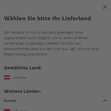
0
Warenkorb
MENÜ
Wählen Sie bitte Ihr Lieferland
Startseite
Lieferung und Zahlung
Der Versand ist nur in das dem jeweiligen Shop
Lieferung und Zahlung
zugeordneten Land möglich. Um in einen anderen
Ländershop zu gelangen, wählen Sie bitte das
entsprechende Land aus der Liste aus. Ggf. ist eine neue
Erscheinungsfrequenz
Registrierung erforderlich.
Gewähltes Land:
Von den Sprachmagazinen Spotlight, Écoute, Ecos, Adesso
und Deutsch perfekt erscheinen jeweils 14 Ausgaben im Jahr,
Libanon
von Business Spotlight 12 Ausgaben.
Preise und Versandkosten
Weitere Länder:
Europa
Es gelten die Preise zum Zeitpunkt der Bestellung. Alle Preise