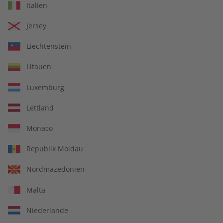
Italien
Jersey
Liechtenstein
IHRE VORTEILE
Litauen
Luxemburg
In jeder Ausgabe spannende Einblicke und aktuelle Berichte
Lettland
Monaco
Republik Moldau
Großer Sprachteil mit Grammatik- und Wortschatzübungen
Nordmazedonien
Malta
Lernen in allen relevanten Niveaustufen
Niederlande