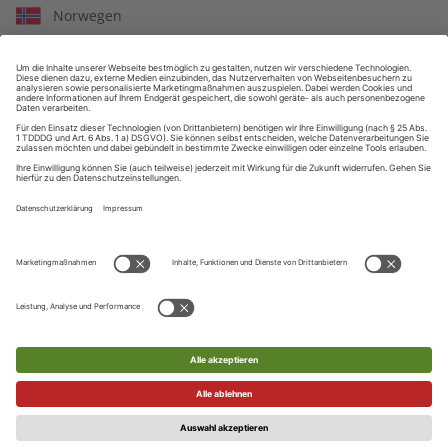
Norwegen
Polen
ZAHLUNGSARTEN
Portugal
Rumänien
Serbien
Russland
Schweden
Ihre Daten werden SSL-verschlüsselt und sicher übertragen
Slowenien
Slowakei
UNSER KUNDENSERVICE
Telefon
San Marino
UNSERE SPRACHEN
+49 (0) 89 / 121 407 10
Ukraine
Englisch