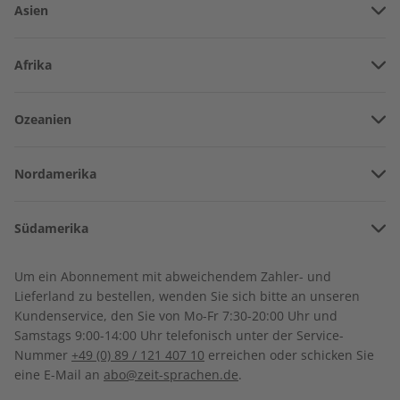
Asien
Vereinigte Arabische Emirate
Afrika
Afghanistan
Angola
Ozeanien
Armenien
Burkina Faso
Amerikanisch-Samoa
Aserbaidschan
ECOS Übungsheft
ECOS Übungsheft digital
Nordamerika
Benin
07/2026
07/2026
Australien
China
€ 5,50
€ 5,50
Bermuda
Côte d’Ivoire
Südamerika
Neuseeland
Georgien
Kanada
Kamerun
Argentinien
Sonderverwaltungsregion Hongkong
Um ein Abonnement mit abweichendem Zahler- und
LESEPROBE
LESEPROBE
Costa Rica
Dschibuti
Lieferland zu bestellen, wenden Sie sich bitte an unseren
Bolivien
Indonesien
Kundenservice, den Sie von Mo-Fr 7:30-20:00 Uhr und
Kuba
Algerien
Samstags 9:00-14:00 Uhr telefonisch unter der Service-
Brasilien
Israel
Nummer
+49 (0) 89 / 121 407 10
erreichen oder schicken Sie
Dominikanische Republik
Ägypten
eine E-Mail an
abo@zeit-sprachen.de
.
Chile
Indien
Guadeloupe
Äthiopien