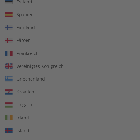
Estland
ECOS Audiotrainer
ECOS 09/2026
Spanien
digital 09/2026
€ 9,99
€ 10,50
Finnland
Färöer
LESEPROBE
LESEPROBE
Frankreich
Vereinigtes Königreich
Griechenland
Kroatien
Ungarn
Irland
ECOS eMagazine
ECOS Übungsheft digital
Island
09/2026
08/2026