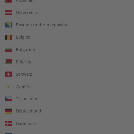
Albanien
Österreich
Bosnien und Herzegowina
ECOS Übungsheft
ECOS Übungsheft digital
Belgien
09/2026
09/2026
€ 5,50
€ 5,50
Bulgarien
Belarus
LESEPROBE
LESEPROBE
Schweiz
Zypern
Tschechien
Deutschland
Dänemark