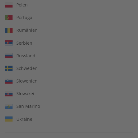
Polen
LESEPROBE
LESEPROBE
Portugal
Rumänien
Serbien
Russland
Schweden
ECOS 08/2026
ECOS Audiotrainer
Slowenien
digital 08/2026
Slowakei
€ 10,50
€ 9,99
San Marino
Ukraine
LESEPROBE
LESEPROBE