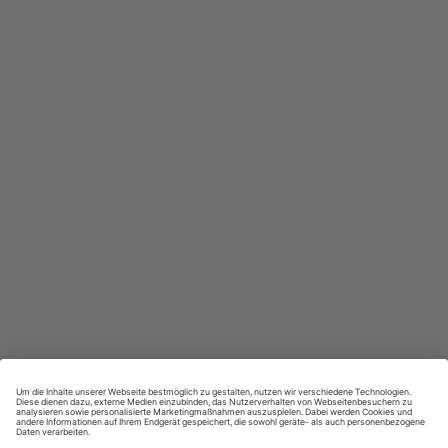
In jeder Ausgabe spannende Einblicke und aktuelle Berichte
Großer Sprachteil mit Grammatik- und Wortschatzübungen
Lernen in allen relevanten Niveaustufen
ZAHLUNGSARTEN