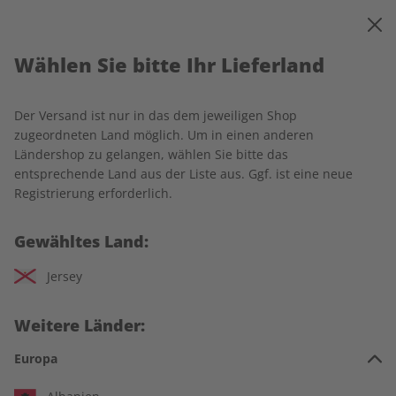
0
Warenkorb
MENÜ
Wählen Sie bitte Ihr Lieferland
Startseite
ECOS
Einzelausgaben
Der Versand ist nur in das dem jeweiligen Shop
Einzelausgaben
zugeordneten Land möglich. Um in einen anderen
Ländershop zu gelangen, wählen Sie bitte das
entsprechende Land aus der Liste aus. Ggf. ist eine neue
266 Artikel
Registrierung erforderlich.
Filter
Gewähltes Land:
Jersey
LESEPROBE
LESEPROBE
Weitere Länder:
Europa