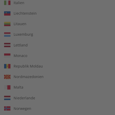
Italien
€ 9,90
€ 5,50
Liechtenstein
LESEPROBE
LESEPROBE
Litauen
Luxemburg
Lettland
Monaco
Republik Moldau
Nordmazedonien
ECOS Übungsheft
ECOS eMagazine
Malta
08/2026
08/2026
Niederlande
€ 5,50
€ 9,90
Norwegen