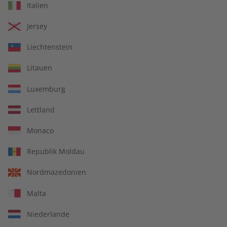
Italien
€ 69,90
€ 99,90
Jersey
Liechtenstein
Litauen
Luxemburg
Lettland
Monaco
Republik Moldau
Italien verstehen – 30
ADESSO Audiotrainer
Nordmazedonien
verblüffende Antworten
Jahrgang 2023
auf 30 kluge Fragen
Malta
€ 12,90
€ 149,90
Niederlande