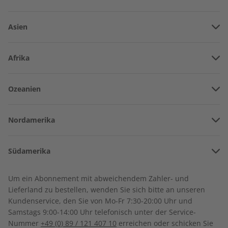
Asien
Vereinigte Arabische Emirate
Afrika
Afghanistan
Angola
Ozeanien
Armenien
Burkina Faso
ADESSO Übungsheft
ADESSO Jahrgang 2022
Amerikanisch-Samoa
Aserbaidschan
Jahrgang 2022
Nordamerika
Benin
€ 69,90
€ 99,90
Australien
China
Bermuda
Côte d’Ivoire
Südamerika
Neuseeland
Georgien
Kanada
Kamerun
Argentinien
Sonderverwaltungsregion Hongkong
Um ein Abonnement mit abweichendem Zahler- und
Costa Rica
Dschibuti
Lieferland zu bestellen, wenden Sie sich bitte an unseren
Bolivien
Indonesien
Kundenservice, den Sie von Mo-Fr 7:30-20:00 Uhr und
Kuba
Algerien
Samstags 9:00-14:00 Uhr telefonisch unter der Service-
Brasilien
Israel
Nummer
+49 (0) 89 / 121 407 10
erreichen oder schicken Sie
Dominikanische Republik
Ägypten