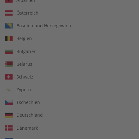
Albanien
Österreich
Bosnien und Herzegowina
ADESSO Magazin –
ADESSO Übungsheft –
Belgien
Jahrgang 2025
Jahrgang 2025
€ 99,90
€ 69,90
Bulgarien
Belarus
Schweiz
Zypern
Tschechien
Deutschland
Dänemark