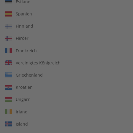
Estland
ADESSO Audiotrainer –
ADESSO Audiotrainer
Spanien
Jahrgang 2025
Jahrgang 2024
€ 149,90
€ 149,90
Finnland
Färöer
Frankreich
Vereinigtes Königreich
Griechenland
Kroatien
Ungarn
Irland
ADESSO Übungsheft
ADESSO Jahrgang 2024
Island
Jahrgang 2024