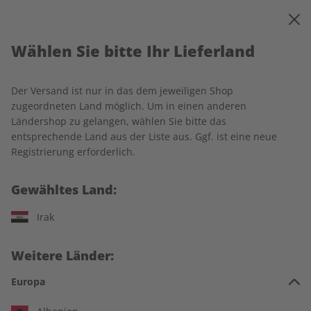
0
Warenkorb
MENÜ
Wählen Sie bitte Ihr Lieferland
Startseite
ADESSO
Produkte
Der Versand ist nur in das dem jeweiligen Shop
Produkte
zugeordneten Land möglich. Um in einen anderen
Ländershop zu gelangen, wählen Sie bitte das
entsprechende Land aus der Liste aus. Ggf. ist eine neue
14 Artikel
Registrierung erforderlich.
Filter
Gewähltes Land:
Irak
Weitere Länder:
Europa