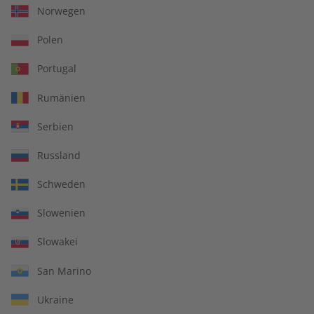
Norwegen
Polen
Portugal
Rumänien
Serbien
Russland
Schweden
ADESSO Übungsheft
ADESSO Jahrgang 2023
Jahrgang 2023
Slowenien
€ 69,90
€ 99,90
Slowakei
San Marino
Ukraine