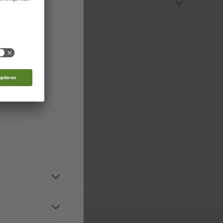
rg
al-Archiv
Zugriff auf die digitale Ausgabe. In unserem
 Moldau
 oder das ZEIT SPRACHEN-Serviceportal) ein.
nde
 mich
d
IT SPRACHEN-
r telefonisch
4:00 Uhr).
n