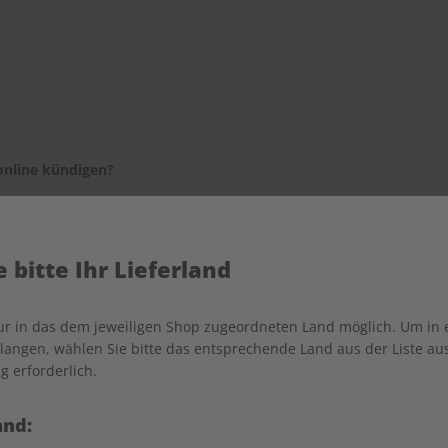
T SPRACHEN-Serviceportal
ändern.
en selbst, wie lange sie es beziehen möchten. Sie können Ihr Abo 
ie dafür bitte den
Kundenservice
.
online kündigen?
onnummer des Kundenservices, welcher Ihre Kündigung telefonisc
diesen Service bald in unserem Serviceportal anbieten zu können.
 bitte Ihr Lieferland
nur in das dem jeweiligen Shop zugeordneten Land möglich. Um in
angen, wählen Sie bitte das entsprechende Land aus der Liste aus.
n?
g erforderlich.
e Liefer- als auch die Rechnungsadresse Ihres Geschenkabos änder
g mit.
and: