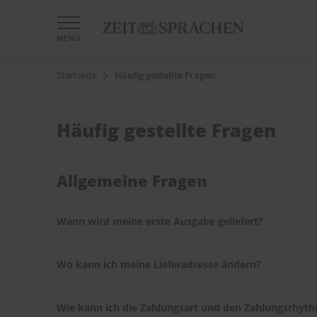
MENÜ
Startseite
Häufig gestellte Fragen
Häufig gestellte Fragen
Allgemeine Fragen
Wann wird meine erste Ausgabe geliefert?
Nach Eingang Ihrer Bestellung erhalten Sie eine Bestä
Wo kann ich meine Lieferadresse ändern?
Bestellung.
Ihre Lieferadresse können Sie problemlos im
ZEIT SPR
Wie kann ich die Zahlungsart und den Zahlungsrhyt
Umzug mit.