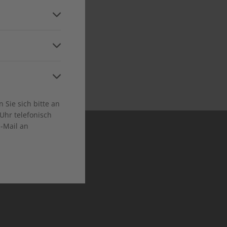
and
a
ca
 in allen relevanten
Niveaustufen
Sie sich bitte an
Uhr telefonisch
E-Mail an