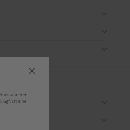
jedoch jederzeit kündigen und ggf. zu viel bezahlte
h entgegennimmt. Aktuell ist eine Online-Kündigung
 einen anderen
 Ggf. ist eine
n. Falls der Beschenkte umzieht, teilen Sie uns die