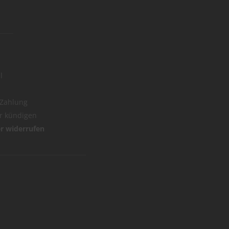
l
 Zahlung
er kündigen
er widerrufen