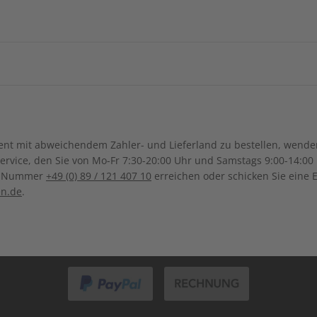
China
Georgien
Burkina Faso
Benin
IHRE VORTEILE
ngsregion
Indonesien
Israel
Kamerun
Dschibuti
ch-Samoa
Australien
Neuseel
Ägypten
Äthiopien
Japan
Kambodsch
Kanada
Costa Ri
Ghana
Marokko
pannende
Großer Sprachteil mit Grammatik-
Lernen
Kasachstan
Libanon
e Berichte
und Wortschatzübungen
Dominikanische Republik
Guadeloupe
Mauritius
Malawi
ngsregion
Malaysia
Philippinen
Bolivien
Brasilien
t mit abweichendem Zahler- und Lieferland zu bestellen, wenden 
Honduras
Mexiko
Namibia
Nigeria
vice, den Sie von Mo-Fr 7:30-20:00 Uhr und Samstags 9:00-14:00 
Kolumbien
Ecuador
ce-Nummer
+49 (0) 89 / 121 407 10
erreichen oder schicken Sie eine 
Saudi-Arabien
Singapur
Panama
El Salvador
Senegal
Tunesien
en.de
.
Paraguay
Uruguay
ZAHLUNGSARTEN
Thailand
Türkei
ten
Uganda
Südafrika
Usbekistan
Vietnam