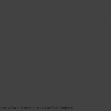
tigung per E-Mail und nach wenigen Tagen eine E-Mail mit dem Lie
ACHEN-Serviceportal
ändern. Falls Sie umziehen, teilen Sie uns I
hmus während meiner Abo-Laufzeit ändern?