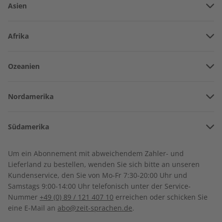
Asien
Vereinigte Arabische Emirate
Afrika
Afghanistan
Angola
Ozeanien
Armenien
Burkina Faso
Amerikanisch-Samoa
Aserbaidschan
écoute Übungsheft
écoute Übungsheft
Nordamerika
Benin
Jahrgang 2022
Jahrgang 2021
Australien
China
€ 69,90
€ 59,90
Bermuda
Côte d’Ivoire
Südamerika
Neuseeland
Georgien
Kanada
Kamerun
Argentinien
Sonderverwaltungsregion Hongkong
Um ein Abonnement mit abweichendem Zahler- und
Costa Rica
Dschibuti
Lieferland zu bestellen, wenden Sie sich bitte an unseren
Bolivien
Indonesien
Kundenservice, den Sie von Mo-Fr 7:30-20:00 Uhr und
Kuba
Algerien
Samstags 9:00-14:00 Uhr telefonisch unter der Service-
Brasilien
Israel
Nummer
+49 (0) 89 / 121 407 10
erreichen oder schicken Sie
Dominikanische Republik
Ägypten
eine E-Mail an
abo@zeit-sprachen.de
.
Chile
Indien
Guadeloupe
Äthiopien