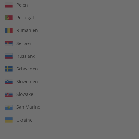
Polen
Portugal
Rumänien
Serbien
Russland
Schweden
écoute Übungsheft
écoute Jahrgang 2022
Slowenien
Jahrgang 2023
Slowakei
€ 69,90
€ 99,90
San Marino
Ukraine