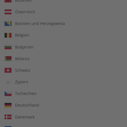
Albanien
Österreich
Bosnien und Herzegowina
écoute Übungsheft –
écoute Magazin –
Belgien
Jahrgang 2025
Jahrgang 2025
€ 69,90
€ 99,90
Bulgarien
Belarus
Schweiz
Zypern
Tschechien
Deutschland
Dänemark