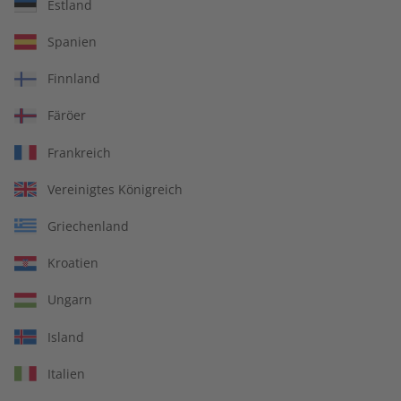
Estland
écoute Audiotrainer –
écoute Jahrgang 2024
Spanien
Jahrgang 2025
€ 149,90
€ 99,90
Finnland
Färöer
Frankreich
Vereinigtes Königreich
Griechenland
Kroatien
Ungarn
Island
écoute Übungsheft
écoute Audiotrainer
Italien
Jahrgang 2024
Jahrgang 2024