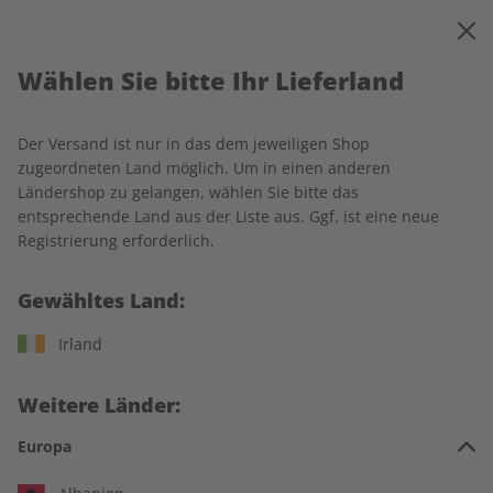
0
Warenkorb
MENÜ
Wählen Sie bitte Ihr Lieferland
Startseite
écoute
Produkte
Der Versand ist nur in das dem jeweiligen Shop
Produkte
zugeordneten Land möglich. Um in einen anderen
Ländershop zu gelangen, wählen Sie bitte das
entsprechende Land aus der Liste aus. Ggf. ist eine neue
20 Artikel
Registrierung erforderlich.
Filter
Gewähltes Land:
Irland
Weitere Länder:
Europa