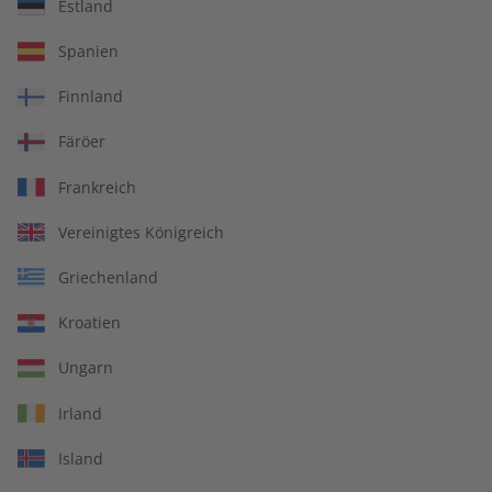
Estland
Spotlight Magazin –
Spotlight Übungsheft
Spanien
Jahrgang 2025
Jahrgang 2024
€ 99,90
€ 69,90
Finnland
Färöer
Frankreich
Vereinigtes Königreich
Griechenland
Kroatien
Ungarn
Irland
Spotlight Jahrgang 2024
Spotlight Audiotrainer
Island
Jahrgang 2024