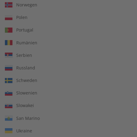
Norwegen
Polen
Portugal
Rumänien
Serbien
Russland
Spotlight Jahrgang 2023
Spotlight Audiotrainer
Schweden
Jahrgang 2022
Slowenien
€ 99,90
€ 149,90
Slowakei
San Marino
Ukraine