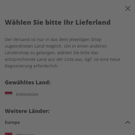
0
Warenkorb
MENÜ
Wählen Sie bitte Ihr Lieferland
Startseite
Spotlight
Produkte
Der Versand ist nur in das dem jeweiligen Shop
Produkte
zugeordneten Land möglich. Um in einen anderen
Ländershop zu gelangen, wählen Sie bitte das
entsprechende Land aus der Liste aus. Ggf. ist eine neue
20 Artikel
Registrierung erforderlich.
Filter
Gewähltes Land:
Indonesien
Weitere Länder:
Europa