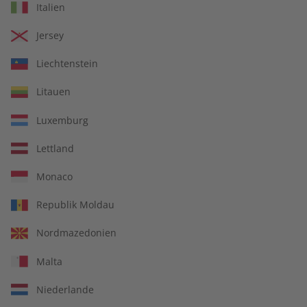
Italien
€ 99,90
€ 149,90
Jersey
Liechtenstein
Litauen
Luxemburg
Lettland
Monaco
Republik Moldau
Spotlight Übungsheft
Spotlight Audiotrainer
Nordmazedonien
Jahrgang 2023
Jahrgang 2023
Malta
€ 69,90
€ 149,90
Niederlande