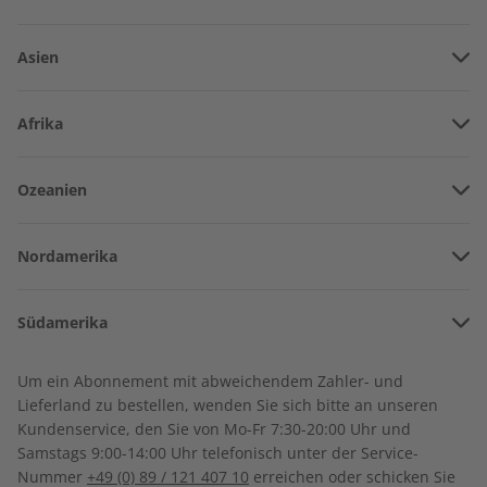
Asien
Vereinigte Arabische Emirate
Afrika
Afghanistan
Angola
Ozeanien
Armenien
Spotlight Jahrgang 2022
Spotlight Audiotrainer
Burkina Faso
Jahrgang 2021
Amerikanisch-Samoa
Aserbaidschan
€ 99,90
€ 149,90
Nordamerika
Benin
Australien
China
Bermuda
Côte d’Ivoire
Südamerika
Neuseeland
Georgien
Kanada
Kamerun
Argentinien
Sonderverwaltungsregion Hongkong
Um ein Abonnement mit abweichendem Zahler- und
Costa Rica
Dschibuti
Lieferland zu bestellen, wenden Sie sich bitte an unseren
Bolivien
Israel
Kundenservice, den Sie von Mo-Fr 7:30-20:00 Uhr und
Kuba
Algerien
Samstags 9:00-14:00 Uhr telefonisch unter der Service-
Brasilien
Indien
Nummer
+49 (0) 89 / 121 407 10
erreichen oder schicken Sie
Dominikanische Republik
Ägypten