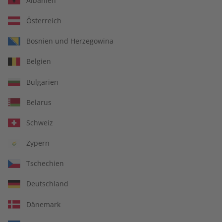
Albanien
Österreich
Bosnien und Herzegowina
Spotlight Übungsheft –
Spotlight Audiotrainer –
Belgien
Jahrgang 2025
Jahrgang 2025
€ 69,90
€ 149,90
Bulgarien
Belarus
Schweiz
Zypern
Tschechien
Deutschland
Dänemark