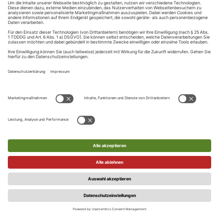
Nutzer diesen Link anklickt, bestätigt er seine E-Mail-Adresse.
Diese Bestätigung ist Voraussetzung dafür, dass der Nutzer
sich künftig über den Login-Service anmeldet oder digitale
Services und Leistungen in Anspruch nehmen kann. Einzelne
Internetangebote können hiervon abweichend vorsehen,
dass der Nutzer in der Session, in der die Registrierung im
Rahmen des zentralen Login-Service erfolgt, bereits
Leistungen in Anspruch nehmen kann, bevor der Nutzer die
E-Mail-Adresse bestätigt.
Der Verlag ist berechtigt, einzelne Registrierungen auch nach
bereits versandter Bestätigungs-E-Mail, ohne Angaben von
Gründen abzulehnen. Eine Vereinbarung zur Nutzung des
Login-Service kommt dann nicht zustande.
Die Nutzungsberechtigung der Services gilt nur für den
Nutzer/Registrierten persönlich und ist nicht übertragbar.
Die Zugangsdaten sind durch den Nutzer/Registrierten sicher
aufzubewahren und dürfen nicht an Dritte weitergegeben
werden. Der Nutzer/Registrierte ist für die Geheimhaltung
seiner Zugangsdaten selbst verantwortlich und haftet für