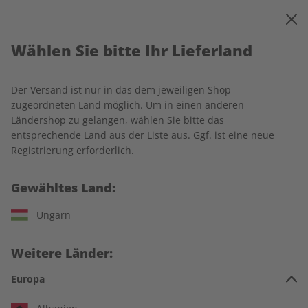
0
Warenkorb
MENÜ
Wählen Sie bitte Ihr Lieferland
Startseite
Rechtliches
Der Versand ist nur in das dem jeweiligen Shop
Allgemeine Geschäfts- und
zugeordneten Land möglich. Um in einen anderen
Ländershop zu gelangen, wählen Sie bitte das
Lieferbedingungen
entsprechende Land aus der Liste aus. Ggf. ist eine neue
Registrierung erforderlich.
1 Geltungsbereich
Gewähltes Land:
Ungarn
Nachfolgende Allgemeine Geschäfts- und Lieferbedingungen
(„AGB“) regeln das Vertragsverhältnis zwischen der ZEIT
SPRACHEN GmbH, Kistlerhofstraße 172, 81379 München
Weitere Länder:
(nachfolgend „Verlag“) und den Verbrauchern und
Europa
Unternehmern, die Waren oder Dienstleistungen (z.B. die
Abonnements sowie Einzelausgaben der Print- und Digital-