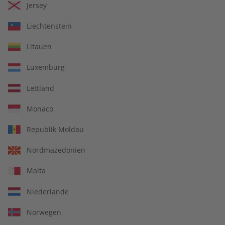
Jersey
Mit Ihrer Bestellung geben Sie ein Angebot zum Abschluss
eines Kauf- oder Abonnementvertrages ab. Ihr Angebot
Liechtenstein
können Sie wie folgt abgeben:
Litauen
Mit Ihrer
Bestellung im Onlineshop oder auf anderen
Bestellseiten
geben Sie durch das Klicken auf den Button
Luxemburg
„Jetzt kaufen“ ein verbindliches Angebot zum Abschluss eines
Lettland
Kaufvertrages ab. Bis zu diesem Zeitpunkt können Sie die
Inhalte Ihres Warenkorbes sowie Ihre Daten jederzeit noch
Monaco
ändern. Im Anschluss erhalten Sie eine E-Mail, die den
Eingang der Bestellung in unserem Shop bestätigt.
Republik Moldau
Bei
Bestellungen per Telefon, Post, Fax oder Bestellkarte
Nordmazedonien
erhalten Sie eine Bestätigung des Eingang Ihres Angebotes
per E-Mail oder Post.
Malta
Die Bestätigung des Eingangs Ihres Angebotes stellt noch
Niederlande
keine Annahme Ihres Angebots dar, sondern informiert Sie
nur darüber, dass Ihre Bestellung eingegangen ist.
Norwegen
Der Vertrag kommt erst dadurch zustande, dass der Verlag