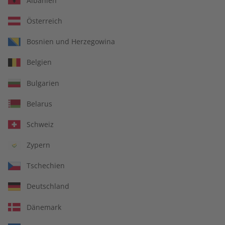
Albanien
Österreich
Für Lehrkräfte
Bosnien und Herzegowina
Belgien
DIGITAL
Bulgarien
Belarus
Schweiz
Zypern
Tschechien
Deutschland
Dänemark
Alles inklusive: eMagazine, digitales