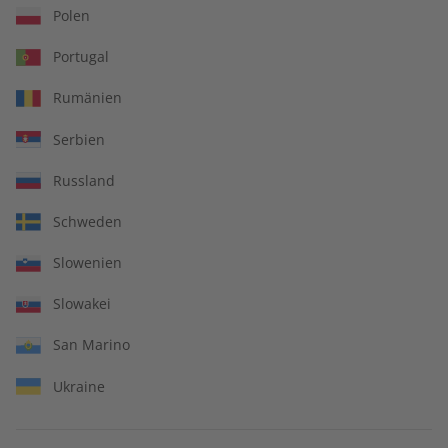
Polen
Zum Angebot
Portugal
Rumänien
Serbien
Russland
IHRE VORTEILE
Schweden
Slowenien
In jeder Ausgabe spannende Einblicke und aktuelle Berichte
Slowakei
San Marino
Ukraine
Großer Sprachteil mit Grammatik- und Wortschatzübungen