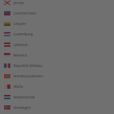
Jersey
Liechtenstein
Litauen
Luxemburg
Lettland
Kostenfreie Lieferung direkt zu Ihnen nach
Hause
Monaco
14 Ausgaben pro Jahr
Republik Moldau
Jederzeit monatlich kündbar
Nordmazedonien
Malta
pro Ausgabe:
Niederlande
Norwegen
9,99 €