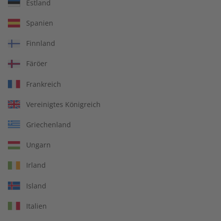
Übungsheft und Audiotrainer
Estland
14 Ausgaben pro Jahr
Spanien
Bequem lesen auf jedem Gerät
Finnland
Jederzeit monatlich kündbar
Färöer
pro Ausgabe:
Frankreich
Vereinigtes Königreich
9,99 €
Griechenland
Zum Angebot
Ungarn
Irland
PRINT
Island
Italien