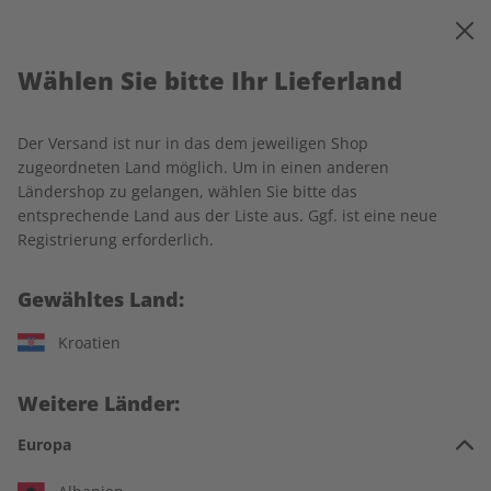
0
Warenkorb
MENÜ
Wählen Sie bitte Ihr Lieferland
Startseite
Deutsch perfekt Wunschabo
Der Versand ist nur in das dem jeweiligen Shop
zugeordneten Land möglich. Um in einen anderen
Ländershop zu gelangen, wählen Sie bitte das
entsprechende Land aus der Liste aus. Ggf. ist eine neue
Jetzt Ihr Deutsch perfekt-
Registrierung erforderlich.
Wunschabo auswählen:
Gewähltes Land:
Für wen ist das Abo?
Kroatien
Für mich
Weitere Länder:
Zum Verschenken
Europa
Für Studierende