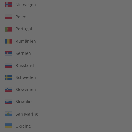
Norwegen
€ 129,90
€ 79,90
Polen
Portugal
Rumänien
Serbien
Russland
Schweden
Slowenien
Slowakei
Business Spotlight
Business Spotlight
Übungsheft Jahrgang
Jahrgang 2022
San Marino
2023
€ 49,90
€ 79,90
Ukraine