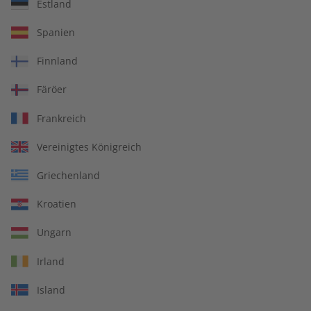
Estland
Spanien
Business Spotlight
Business Spotlight
Übungsheft – Jahrgang
Audiotrainer Jahrgang
Finnland
2025
2024
Färöer
€ 49,90
€ 129,90
Frankreich
Vereinigtes Königreich
Griechenland
Kroatien
Ungarn
Irland
Island