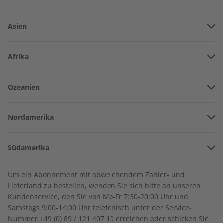
Asien
Vereinigte Arabische Emirate
Afrika
Afghanistan
Angola
Ozeanien
Armenien
Burkina Faso
Amerikanisch-Samoa
Aserbaidschan
Nordamerika
Benin
Australien
China
Bermuda
Côte d’Ivoire
Business Spotlight
Business Spotlight
Südamerika
Neuseeland
Georgien
Jahrgang 2021
Jahrgang 2020
Kanada
Kamerun
Argentinien
Sonderverwaltungsregion Hongkong
€ 89,90
€ 89,90
Um ein Abonnement mit abweichendem Zahler- und
Costa Rica
Dschibuti
Lieferland zu bestellen, wenden Sie sich bitte an unseren
Bolivien
Indonesien
Kundenservice, den Sie von Mo-Fr 7:30-20:00 Uhr und
Kuba
Algerien
Samstags 9:00-14:00 Uhr telefonisch unter der Service-
Brasilien
Israel
Nummer
+49 (0) 89 / 121 407 10
erreichen oder schicken Sie
Dominikanische Republik
Ägypten