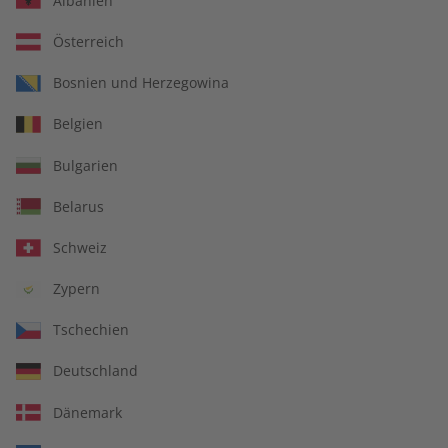
Albanien
Österreich
Bosnien und Herzegowina
Business Spotlight
Business Spotlight
Belgien
Audiotrainer – Jahrgang
Magazin – Jahrgang 2025
2025
Bulgarien
€ 129,90
€ 79,90
Belarus
Schweiz
Zypern
Tschechien
Deutschland
Dänemark