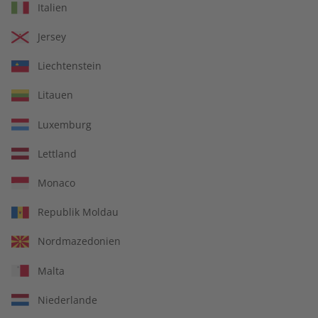
Business Spotlight
Business Spotlight
Italien
Jahrgang 2024
Übungsheft Jahrgang
2024
Jersey
€ 79,90
€ 49,90
Liechtenstein
Litauen
Luxemburg
Lettland
Monaco
Republik Moldau
Nordmazedonien
Malta
Business Spotlight
Business Spotlight
Audiotrainer Jahrgang
Jahrgang 2023
Niederlande
2023