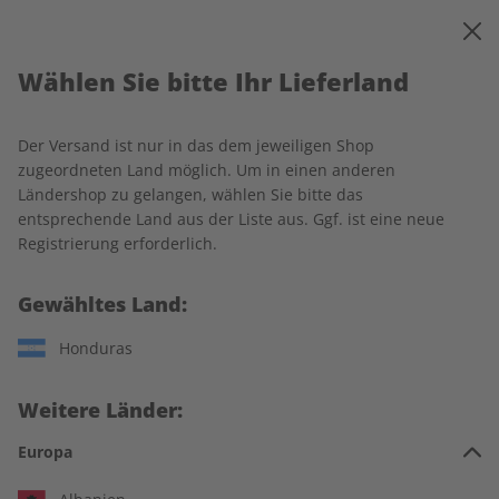
0
Warenkorb
MENÜ
Wählen Sie bitte Ihr Lieferland
Startseite
Business Spotlight
Produkte
Der Versand ist nur in das dem jeweiligen Shop
Produkte
zugeordneten Land möglich. Um in einen anderen
Ländershop zu gelangen, wählen Sie bitte das
entsprechende Land aus der Liste aus. Ggf. ist eine neue
14 Artikel
Registrierung erforderlich.
Filter
Gewähltes Land:
Honduras
Weitere Länder:
Europa