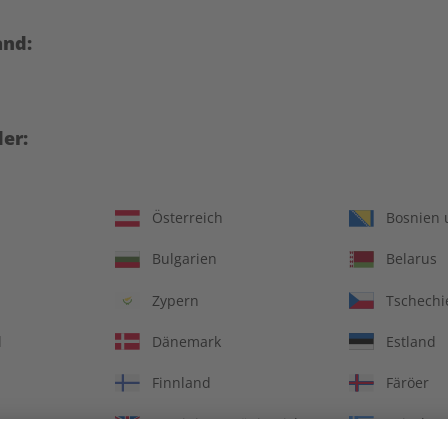
and:
er:
Österreich
Bosnien 
Bulgarien
Belarus
Italien verstehen – 30
ADESSO Audiotrainer Ja
Zypern
Tschechi
üffende Antworten auf 30
2023
kluge Fragen
d
Dänemark
Estland
€ 12,90
€ 149,90
Finnland
Färöer
Vereinigtes Königreich
Griechen