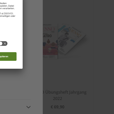
rg
 Moldau
nde
d
22
ADESSO Übungsheft Jahrgang
2022
€ 69,90