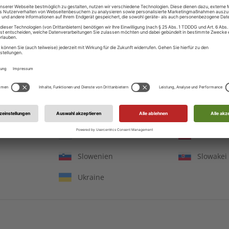
Ungarn
Irland
Italien
Jersey
in
Litauen
Luxembu
Monaco
Republik
onien
Malta
Niederla
Polen
Portugal
Serbien
Russlan
Slowenien
Slowakei
Ukraine
DESSO Jahrgang 2023
ADESSO Jahrgang 20
€ 99,90
€ 99,90