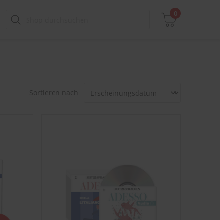
0
Zwischensumme
Sortieren nach
inkl. MwSt., ggf. zzgl. Versandkosten
Zum Warenkorb