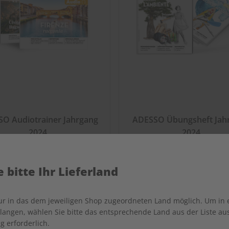
O Audiotrainer Jahrgang
ADESSO Übungsheft Jah
2024
2024
€ 149,90
€ 69,90
 bitte Ihr Lieferland
nur in das dem jeweiligen Shop zugeordneten Land möglich. Um in
angen, wählen Sie bitte das entsprechende Land aus der Liste aus.
g erforderlich.