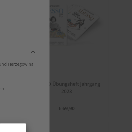
und Herzegowina
hrgang
ADESSO Übungsheft Jahrgang
en
2023
€ 69,90
land