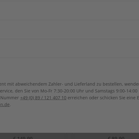
Arabische
Afghanistan
Armenie
China
Georgien
Burkina Faso
Benin
ngsregion
Indonesien
Israel
Kamerun
Dschibuti
ch-Samoa
Australien
Neuseel
Ägypten
Äthiopien
Irak
Japan
Kanada
Costa Ri
Ghana
Marokko
Südkorea
Kasachstan
Dominikanische Republik
Guadeloupe
Mauritius
Malawi
Sonderverwaltungsregion
Malaysia
Bolivien
Brasilien
t mit abweichendem Zahler- und Lieferland zu bestellen, wenden 
Macau
Mexiko
Nicaragua
Namibia
Nigeria
vice, den Sie von Mo-Fr 7:30-20:00 Uhr und Samstags 9:00-14:00 
Kolumbien
Ecuador
ce-Nummer
+49 (0) 89 / 121 407 10
erreichen oder schicken Sie eine 
Pakistan
Saudi-Arabi
El Salvador
Vereinigte S
Senegal
Tunesien
en.de
.
Paraguay
Uruguay
Syrien
Thailand
Uganda
Südafrika
Taiwan
Usbekistan
SO Audio Jahrgang 2022
ADESSO Jahrgang 20
€ 149,90
€ 89,90