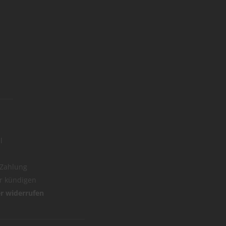
l
 Zahlung
er kündigen
er widerrufen