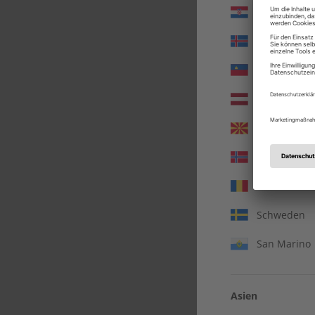
Kroatien
Island
Liechtenste
Lettland
Nordmazed
Norwegen
Rumänien
Schweden
San Marino
A
Asien