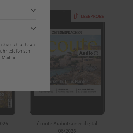
and
EPROBE
LESEPROBE
ca
Sie sich bitte an
Uhr telefonisch
E-Mail an
en
2026
écoute Audiotrainer digital
06/2026