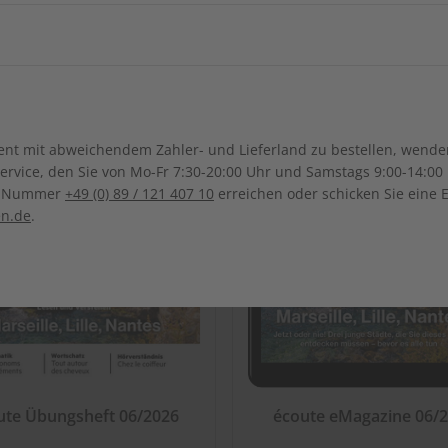
ch-Samoa
Australien
Neuseel
Ägypten
Äthiopien
LESEPROBE
LES
Irak
Japan
Kanada
Costa Ri
Marokko
Madagaskar
Südkorea
Kasachstan
Dominikanische Republik
Guadeloupe
Malawi
Mosambik
Sonderverwaltungsregion
Malaysia
Bolivien
Brasilien
t mit abweichendem Zahler- und Lieferland zu bestellen, wenden 
Macau
Honduras
Mexiko
Nigeria
Réunion
vice, den Sie von Mo-Fr 7:30-20:00 Uhr und Samstags 9:00-14:00 
Kolumbien
Ecuador
ce-Nummer
+49 (0) 89 / 121 407 10
erreichen oder schicken Sie eine 
Pakistan
Saudi-Arabi
Panama
El Salvador
Tunesien
Tansania
en.de
.
Paraguay
Uruguay
Syrien
Thailand
ten
Südafrika
Taiwan
Usbekistan
ute Übungsheft 06/2026
écoute eMagazine 06/