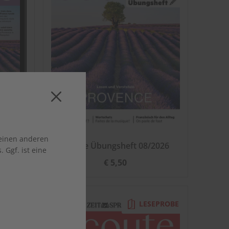
 einen anderen
2026
écoute Übungsheft 08/2026
 Ggf. ist eine
€ 5,50
EPROBE
LESEPROBE