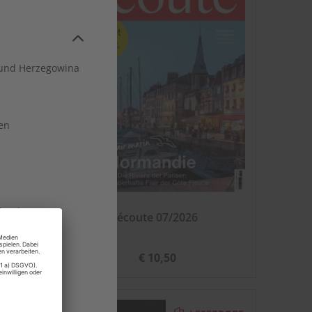
und Herzegowina
en
land
ital
écoute 07/2026
€ 10,50
rg