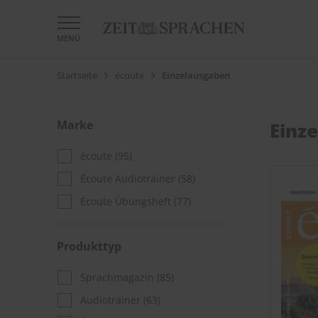
MENÜ
Startseite
écoute
Einzelausgaben
Marke
Einz
écoute
(95)
Écoute Audiotrainer
(58)
Écoute Übungsheft
(77)
Produkttyp
Sprachmagazin
(85)
Audiotrainer
(63)