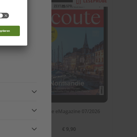
EPROBE
LESEPROBE
 Moldau
nde
d
n
ital
écoute eMagazine 07/2026
€ 9,90