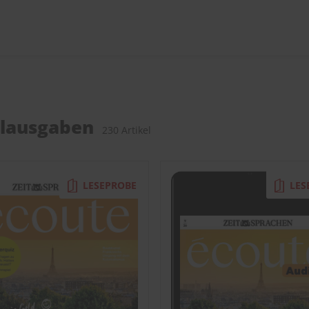
elausgaben
230 Artikel
LESEPROBE
LES