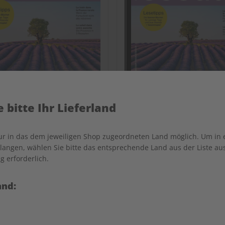
 bitte Ihr Lieferland
nur in das dem jeweiligen Shop zugeordneten Land möglich. Um in
écoute 08/2026
écoute eMagazine 08/
angen, wählen Sie bitte das entsprechende Land aus der Liste aus.
g erforderlich.
€ 10,50
€ 9,90
and:
LESEPROBE
LES