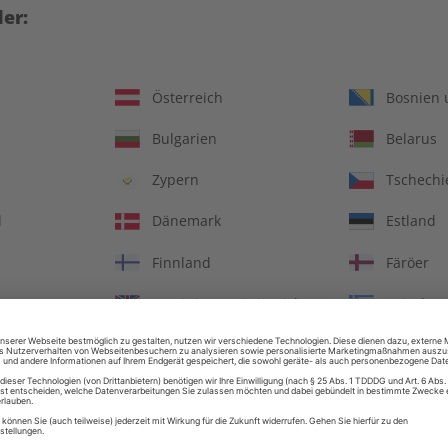
er:
Österreich
Bosnien 
Bulgarien
Belarus
Zypern
Tschechi
d
Dänemark
Estland
Finnland
Färöer
Vereinigtes Königreich
Griechen
ute Übungsheft digital
écoute Übungsheft dig
08/2026
07/2026
Ungarn
Irland
€ 5,50
€ 5,50
Italien
Jersey
in
Litauen
Luxembu