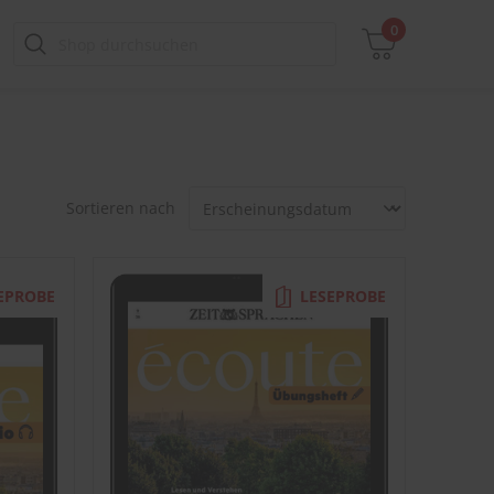
0
Zwischensumme
Sortieren nach
inkl. MwSt., ggf. zzgl. Versandkosten
Zum Warenkorb
EPROBE
LESEPROBE