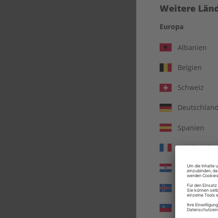
Weitere Länd
Europa
Albanien
Belgien
Schweiz
Deutschlan
Spanien
Frankreich
éco
Kroatien
Island
Liechtenste