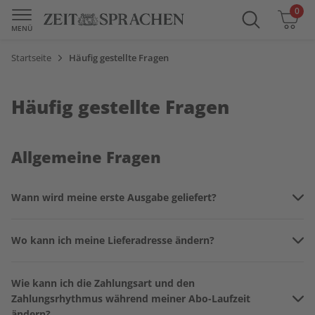
0
Warenkorb
MENÜ
Startseite
Häufig gestellte Fragen
Häufig gestellte Fragen
Allgemeine Fragen
Wann wird meine erste Ausgabe geliefert?
Nach Eingang Ihrer Bestellung erhalten Sie eine Bestätigung
Wo kann ich meine Lieferadresse ändern?
per E-Mail und nach wenigen Tagen eine E-Mail mit dem
Lieferbeginn sowie allen Detailinformationen zu Ihrer
Ihre Lieferadresse können Sie problemlos im
ZEIT
Bestellung.
Wie kann ich die Zahlungsart und den
SPRACHEN-Serviceportal
ändern. Falls Sie umziehen, teilen
Zahlungsrhythmus während meiner Abo-Laufzeit
Sie uns Ihre neue Adresse bitte mindestens 14 Tage vor dem
ändern?