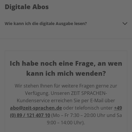
in unserem
Serviceportal
hoch.
Digitale Abos
Immatrikulationsbescheinigung bzw. Ihren Bildungsnachweis
in unserem
Serviceportal
hoch.
Wie kann ich die digitale Ausgabe lesen?
Als Digital-Abonnent haben Sie über die
Magazin-Apps
(iOS,
Andoid) für Smartphone und Tablet sowie in unserem
Digital-
Archiv
Zugriff auf die digitale Ausgabe. In unserem Digital-
Archiv können Sie Ihre Produkte
online nutzen oder
herunterladen
Ich habe noch eine Frage, an wen
.
kann ich mich wenden?
In der App oder in unserem Digitalarchiv loggen Sie sich bitte
mit Ihrem
Online-Zugang
(z.B. für den ZEIT SPRACHEN-Shop
Wir stehen Ihnen für weitere Fragen gerne zur
oder das ZEIT SPRACHEN-Serviceportal) ein.
Verfügung. Unseren ZEIT SPRACHEN-
Kundenservice erreichen Sie per E-Mail über
abo@zeit-sprachen.de
oder telefonisch unter
+49
(0) 89 / 121 407 10
(Mo – Fr 7:30 – 20:00 Uhr und Sa
9:00 – 14:00 Uhr).