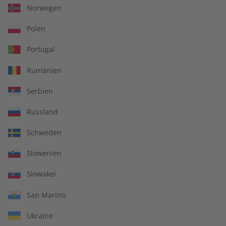
Norwegen
Zum Angebot
Polen
Portugal
Rumänien
IHRE VORTEILE
Serbien
Russland
In jeder Ausgabe spannende Einblicke und aktuelle Berichte
Schweden
Slowenien
Slowakei
Großer Sprachteil mit Grammatik- und Wortschatzübungen
San Marino
Ukraine