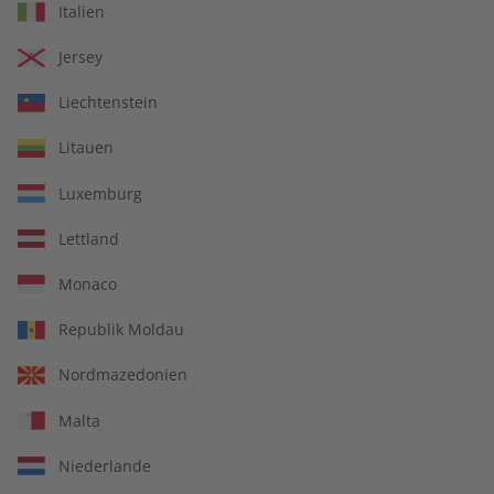
Italien
Jersey
Liechtenstein
Litauen
Luxemburg
14 Ausgaben pro Jahr
Lettland
Jederzeit monatlich kündbar
Monaco
Republik Moldau
Nordmazedonien
pro Ausgabe:
Malta
9,99 €
Niederlande