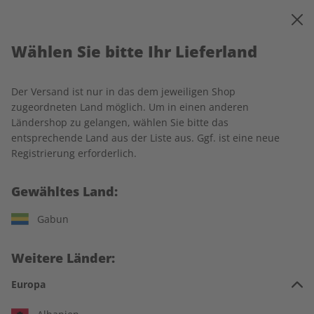
0
Warenkorb
MENÜ
Wählen Sie bitte Ihr Lieferland
Startseite
Spotlight Wunschabo
Der Versand ist nur in das dem jeweiligen Shop
zugeordneten Land möglich. Um in einen anderen
Ländershop zu gelangen, wählen Sie bitte das
entsprechende Land aus der Liste aus. Ggf. ist eine neue
Jetzt Ihr Spotlight-Wunschabo
Registrierung erforderlich.
auswählen:
Gewähltes Land:
Für wen ist das Abo?
Gabun
Für mich
Weitere Länder:
Zum Verschenken
Europa
Für Studierende