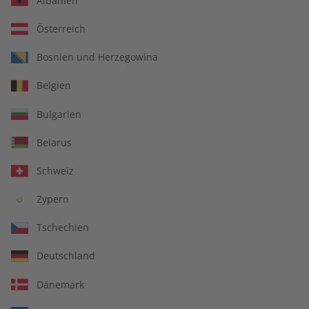
Albanien
Österreich
Für Lehrkräfte
Bosnien und Herzegowina
Belgien
DIGITAL
Bulgarien
Belarus
Schweiz
Zypern
Tschechien
Deutschland
Dänemark
Alles inklusive: eMagazine, digitales