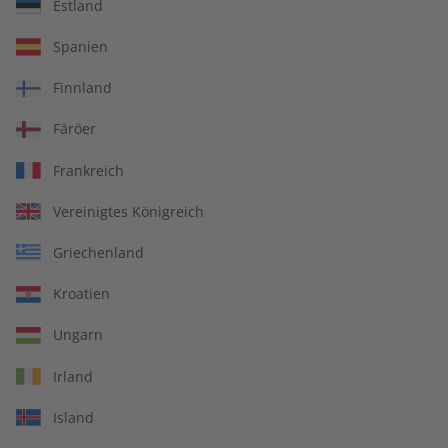
Übungsheft und Audiotrainer
Estland
14 Ausgaben pro Jahr
Spanien
Bequem lesen auf jedem Gerät
Finnland
Jederzeit monatlich kündbar
Färöer
pro Ausgabe:
Frankreich
Vereinigtes Königreich
9,99 €
Griechenland
Zum Angebot
Kroatien
Ungarn
PRINT
Irland
Island