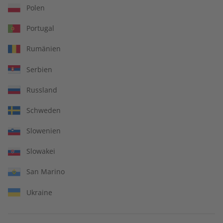
Polen
€ 99,90
€ 69,90
Portugal
Rumänien
Serbien
Russland
Schweden
Slowenien
Slowakei
San Marino
Deutsch perfekt
Deutsch perfekt
Audiotrainer Jahrgang
Audiotrainer Jahrgang
Ukraine
2023
2022
€ 149,90
€ 149,90