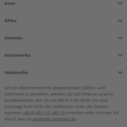
Asien
Vereinigte Arabische Emirate
Afrika
Afghanistan
Angola
Ozeanien
Armenien
Burkina Faso
Amerikanisch-Samoa
Aserbaidschan
Nordamerika
Benin
Australien
China
Bermuda
Côte d’Ivoire
Südamerika
Neuseeland
Georgien
Kanada
Kamerun
Deutsch perfekt
Deutsch perfekt
Argentinien
Sonderverwaltungsregion Hongkong
Um ein Abonnement mit abweichendem Zahler- und
Jahrgang 2022
Audiotrainer 6/2021
Costa Rica
Dschibuti
Lieferland zu bestellen, wenden Sie sich bitte an unseren
Bolivien
Indonesien
€ 99,90
€ 14,50
Kundenservice, den Sie von Mo-Fr 7:30-20:00 Uhr und
Kuba
Algerien
Samstags 9:00-14:00 Uhr telefonisch unter der Service-
Brasilien
Israel
Nummer
+49 (0) 89 / 121 407 10
erreichen oder schicken Sie
Dominikanische Republik
Ägypten
eine E-Mail an
abo@zeit-sprachen.de
.
Chile
Indien
Guadeloupe
Äthiopien