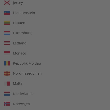
Deutsch perfekt
Deutsch perfekt
Jersey
Übungsheft Jahrgang
Jahrgang 2024
2024
Liechtenstein
€ 69,90
€ 99,90
Litauen
Luxemburg
Lettland
Monaco
Republik Moldau
Nordmazedonien
Malta
Niederlande
Deutsch perfekt
Deutsch perfekt
Jahrgang 2023
Übungsheft Jahrgang
Norwegen
2023