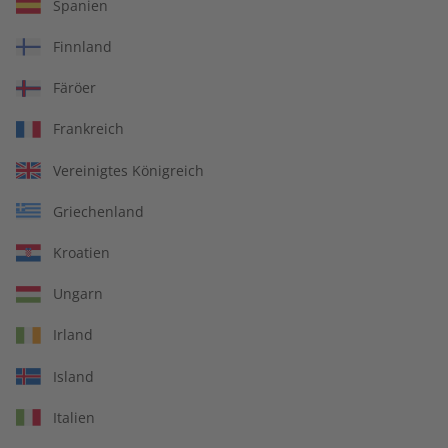
Spanien
Finnland
Deutsch perfekt
Deutsch perfekt
Magazin – Jahrgang 2025
Audiotrainer Jahrgang
Färöer
2024
Frankreich
€ 99,90
€ 149,90
Vereinigtes Königreich
Griechenland
Kroatien
Ungarn
Irland
Island
Italien