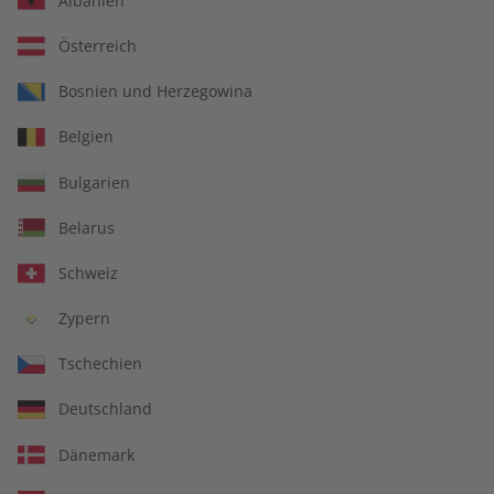
Albanien
Österreich
Bosnien und Herzegowina
Deutsch perfekt
Deutsch perfekt
Belgien
Übungsheft – Jahrgang
Audiotrainer – Jahrgang
2025
2025
Bulgarien
€ 69,90
€ 149,90
Belarus
Schweiz
Zypern
Tschechien
Deutschland
Dänemark