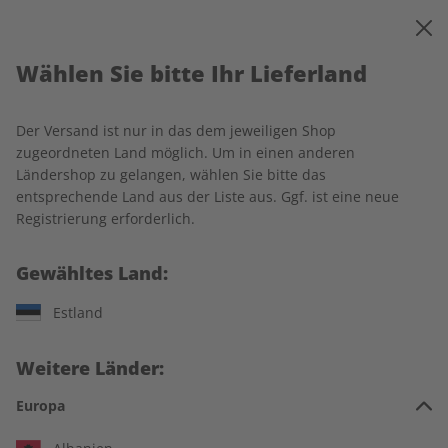
0
Warenkorb
MENÜ
Wählen Sie bitte Ihr Lieferland
Startseite
Deutsch perfekt
Produkte
Der Versand ist nur in das dem jeweiligen Shop
Produkte
zugeordneten Land möglich. Um in einen anderen
Ländershop zu gelangen, wählen Sie bitte das
entsprechende Land aus der Liste aus. Ggf. ist eine neue
17 Artikel
Registrierung erforderlich.
Filter
Gewähltes Land:
Estland
Weitere Länder:
Europa