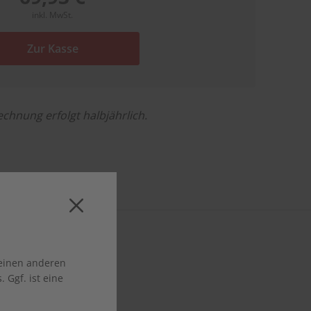
inkl. MwSt.
Zur Kasse
echnung erfolgt halbjährlich.
 einen anderen
 Ggf. ist eine
prachübungen