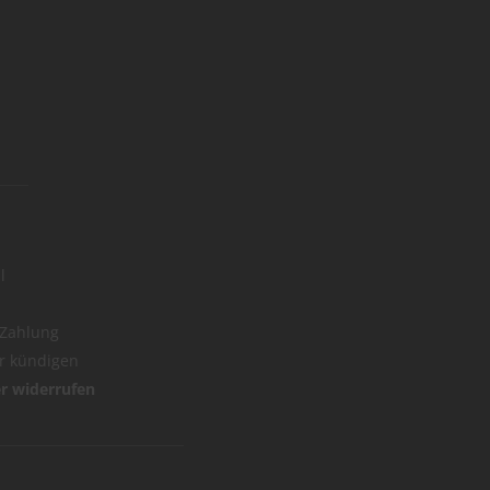
l
 Zahlung
er kündigen
er widerrufen