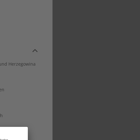
ch
aben
t
und Herzegowina
8
PRACHEN GmbH
en
ch