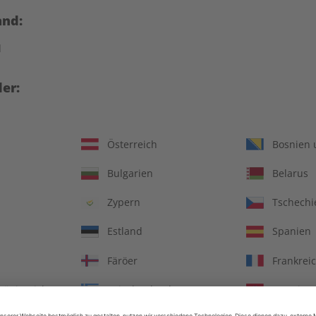
Überall die aktuellste Ausgabe abrufen
and:
d
sondern dazu auch
Erscheinungsweise
monatli
rachige Welt erhalten?
er:
Mindestlaufzeit
7 Ausg
e, aktuelle Berichte und
Heftpreis im Abo
9,99 €
, Kulinarik sowie Sprache
 umfangreiche Grammatik-
Kündigungsfrist
Jederzei
fen Leicht (A2), Mittel (B1
Österreich
Bosnien 
Artikelnummer
212350
Bulgarien
Belarus
Verkauf durch
ZEIT S
et Spotlight Digital den
te Ergänzung zum eMagazine
Zypern
Tschechi
Sie 60 Hörminuten an
Estland
Spanien
usiven Hörtexten und
d Wortschatz gezielt
Färöer
Frankrei
rständlich von
inen authentischen
Königreich
Griechenland
Kroatien