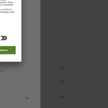
stein
edonien
n
n
n
ino
n unserem
Digital-Archiv
Zugriff auf die
In der App oder in unserem
T SPRACHEN-Serviceportal) ein.
e können Ihr Abo jedoch
jederzeit