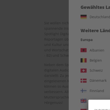
Gewähltes L
Deutschlan
Sie wollen nicht nur Englisch lernen, 
spannende Insights über die englischsp
Weitere Länd
Spotlight Digital verfügt über spannend
Reportagen über Reise und Gesellschaft
Europa
und Kultur und bietet darüber hinaus
und Wortschatzübungen in den Niveaustu
Albanien
- B2) und Schwer (C1).
Belgien
Neben dem Spotlight eMagazine beinhalt
digitalen Audiotrainer, der die perfek
Schweiz
darstellt: Zu jeder Ausgabe bekommen 
Dänemark
eingelesenen Magazinartikeln und exkl
können so Aussprache, Hörverstehen un
Finnland
verbessern. Alle Texte werden selbstve
Muttersprachlern eingesprochen, für e
Vereinigtes 
Hörgenuss!