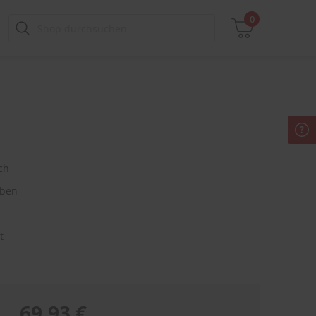
0
Zwischensumme
inkl. MwSt., ggf. zzgl. Versandkosten
ch
Zum Warenkorb
aben
t
69,93 €