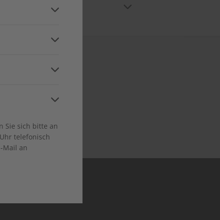
n
ice. Den Kundenservice erreichen Sie
and
ca
 in allen relevanten
Sie sich bitte an
Niveaustufen
Uhr telefonisch
E-Mail an
en