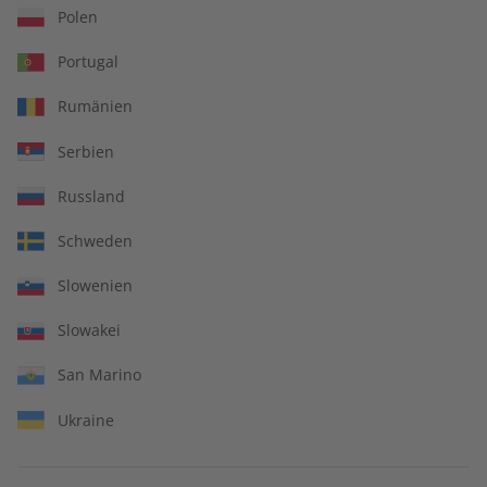
pro Ausgabe:
Polen
Portugal
7,00 €
Rumänien
Zum Angebot
Serbien
Russland
Schweden
Slowenien
IHRE VORTEILE
Slowakei
San Marino
In jeder Ausgabe spannende Einblicke und aktuelle Berichte
Ukraine