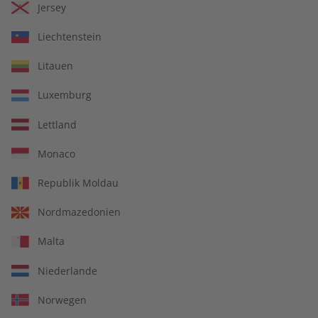
Jersey
Liechtenstein
Litauen
Luxemburg
Lettland
Monaco
Kostenfreie Lieferung direkt zu Ihnen nach
Hause
Republik Moldau
14 Ausgaben pro Jahr
Nordmazedonien
30 % Bildungsrabatt sichern
Malta
Jederzeit monatlich kündbar
Niederlande
Norwegen