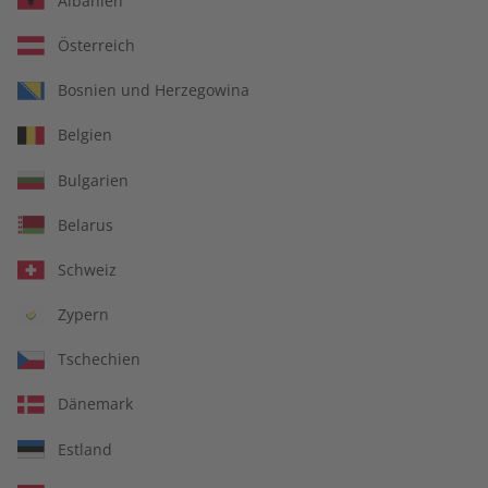
Albanien
Österreich
Für Lehrkräfte
Bosnien und Herzegowina
Belgien
DIGITAL
Bulgarien
Belarus
Schweiz
Zypern
Tschechien
Dänemark
Estland
Alles inklusive: eMagazine, digitales