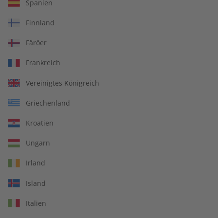
Übungsheft und Audiotrainer
Spanien
14 Ausgaben pro Jahr
Finnland
Bequem lesen auf jedem Gerät
Färöer
30 % Bildungsrabatt sichern
Frankreich
Jederzeit monatlich kündbar
Vereinigtes Königreich
pro Ausgabe:
Griechenland
Kroatien
7,00 €
Ungarn
Zum Angebot
Irland
Island
PRINT
Italien