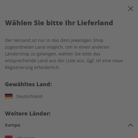
0
Warenkorb
MENÜ
Wählen Sie bitte Ihr Lieferland
Startseite
Ecos Wunschabo
Der Versand ist nur in das dem jeweiligen Shop
zugeordneten Land möglich. Um in einen anderen
Ländershop zu gelangen, wählen Sie bitte das
entsprechende Land aus der Liste aus. Ggf. ist eine neue
Jetzt Ihr ECOS-Wunschabo
Registrierung erforderlich.
auswählen:
Gewähltes Land:
Für wen ist das Abo?
Deutschland
Für mich
Weitere Länder:
Zum Verschenken
Europa
Für Studierende